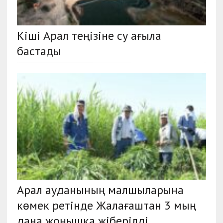
Кіші Арал теңізіне су ағыла
бастады
Арал ауданының малшыларына
көмек ретінде Жалағаштан 3 мың
дана жоңышқа жіберілді