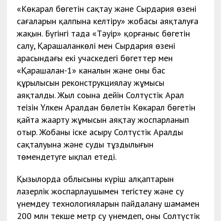
«Көкарал бөгетін сақтау және Сырдария өзені
сағаларын қалпына келтіру» жобасы аяқталуға
жақын. Бүгінгі таңда «Тәуір» қорғаныс бөгетін
салу, Қарашаланкөлі мен Сырдария өзені
арасындағы екі учаскедегі бөгеттер мен
«Қарашалан-1» каналын және оның бас
құрылысын реконструкциялау жұмысы
аяқталды. Жыл соңына дейін Солтүстік Арал
теңізін Үлкен Аралдан бөлетін Көкарал бөгетін
қайта жаңарту жұмысын аяқтау жоспарланып
отыр. Жобаны іске асыру Солтүстік Аралдың
сақталуына және судың тұздылығын
төмендетуге ықпал етеді.
Қызылорда облысының күріш алқаптарын
лазерлік жоспарлаушымен тегістеу және су
үнемдеу технологияларын пайдалану шамамен
200 млн текше метр су үнемдеп, оны Солтүстік