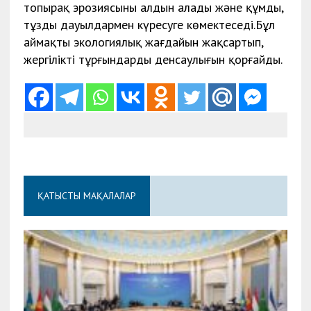
топырақ эрозиясының алдын алады және құмды,
тұзды дауылдармен күресуге көмектеседі.Бұл
аймақтың экологиялық жағдайын жақсартып,
жергілікті тұрғындардың денсаулығын қорғайды.
ҚАТЫСТЫ МАҚАЛАЛАР