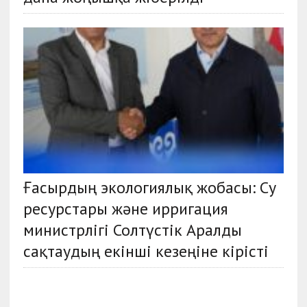
Ғасырдың экологиялық жобасы: Су
ресурстары және ирригация
министрлігі Солтүстік Аралды
сақтаудың екінші кезеңіне кірісті