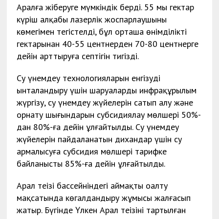
Аралға жіберуге мүмкіндік берді. 55 мың гектар
күріш алқабы лазерлік жоспарлаушының
көмегімен тегістелді, бұл орташа өнімділікті
гектарынан 40-55 центнерден 70-80 центнерге
дейін арттыруға септігін тигізді.
Су үнемдеу технологияларын енгізуді
ынталандыру үшін шаруалардың инфрақұрылым
жүргізу, су үнемдеу жүйелерін сатып алу және
орнату шығындарын субсидиялау мөлшері 50%-
дан 80%-ға дейін ұлғайтылды. Су үнемдеу
жүйелерін пайдаланатын дихандар үшін су
армалысуға субсидия мөлшері тарифке
байланысты 85%-ға дейін ұлғайтылды.
Арал теңізі бассейніндегі аймақты оңалту
мақсатында көгалдандыру жұмысы жалғасып
жатыр. Бүгінде Үлкен Арал теңізінің тартылған