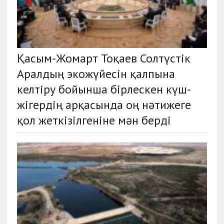
Қасым-Жомарт Тоқаев Солтүстік
Аралдың экожүйесін қалпына
келтіру бойынша бірлескен күш-
жігердің арқасында оң нәтижеге
қол жеткізілгеніне мән берді