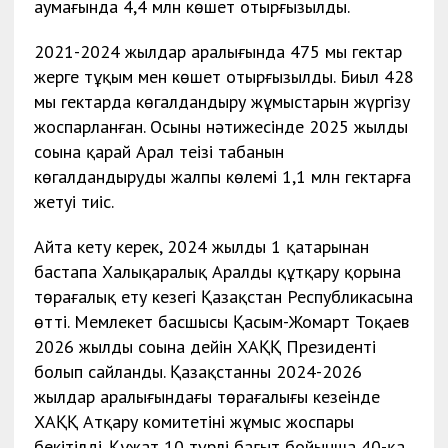
аумағында 4,4 млн көшет отырғызылды.
2021-2024 жылдар аралығында 475 мың гектар
жерге тұқым мен көшет отырғызылды. Биыл 428
мың гектарда көгалдандыру жұмыстарын жүргізу
жоспарланған. Осының нәтижесінде 2025 жылдың
соңына қарай Арал теңізі табанын
көгалдандырудың жалпы көлемі 1,1 млн гектарға
жетуі тиіс.
Айта кету керек, 2024 жылдың 1 қаңтарынан
бастапа Халықаралық Аралды құтқару қорына
төрағалық ету кезегі Қазақстан Республикасына
өтті. Мемлекет басшысы Қасым-Жомарт Тоқаев
2026 жылдың соңына дейін ХАҚҚ Президенті
болып сайланды. Қазақстанның 2024-2026
жылдар аралығындағы төрағалығы кезеңінде
ХАҚҚ Атқару комитетінің жұмыс жоспары
бекітілді. Құжат 10 түрлі бағыт бойынша 40-қа