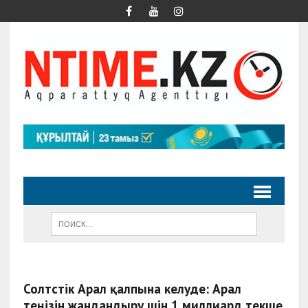
Солтүстік Арал қалпына келуде: Арал
теңізін жандандыру үшін 1 миллиард текше