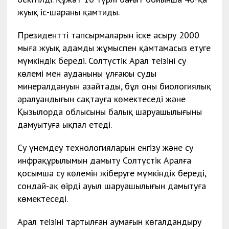
жуық іс-шараны қамтиды.
Президенттің тапсырмаларын іске асыру 2000
мыңға жуық адамды жұмыспен қамтамасыз етуге
мүмкіндік береді. Солтүстік Арал теңізінің су
көлемі мен ауданының ұлғаюы судың
минералдануын азайтады, бұл оның биологиялық
әралуандығын сақтауға көмектеседі және
Қызылорда облысының балық шаруашылығының
дамуытуға ықпал етеді.
Су үнемдеу технологияларын енгізу және су
инфрақұрылымын дамыту Солтүстік Аралға
қосымша су көлемін жіберуге мүмкіндік береді,
сондай-ақ өңірдің ауыл шаруашылығын дамытуға
көмектеседі.
Арал теңізінің тартылған аумағын көгалдандыру