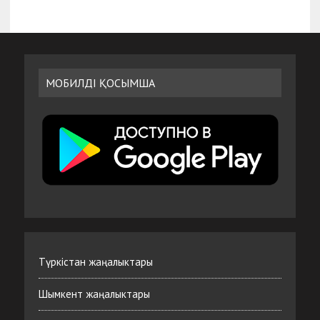
МОБИЛДІ ҚОСЫМША
Түркістан жаңалыктары
Шымкент жаңалыктары