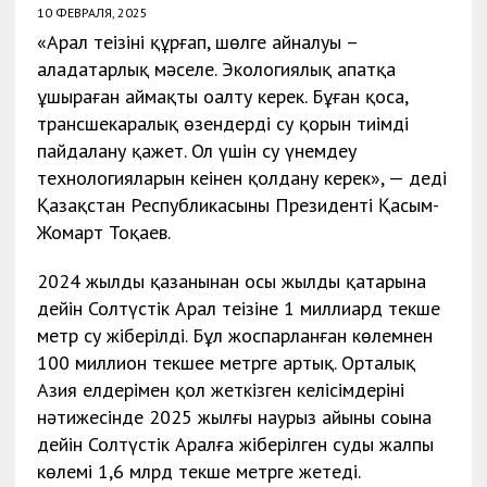
10 ФЕВРАЛЯ, 2025
«Арал теңізінің құрғап, шөлге айналуы –
алаңдатарлық мәселе. Экологиялық апатқа
ұшыраған аймақты оңалту керек. Бұған қоса,
трансшекаралық өзендердің су қорын тиімді
пайдалану қажет. Ол үшін су үнемдеу
технологияларын кеңінен қолдану керек», — деді
Қазақстан Республикасының Президенті Қасым-
Жомарт Тоқаев.
2024 жылдың қазанынан осы жылдың қаңтарына
дейін Солтүстік Арал теңізіне 1 миллиард текше
метр су жіберілді. Бұл жоспарланған көлемнен
100 миллион текшее метрге артық. Орталық
Азия елдерімен қол жеткізген келісімдерінің
нәтижесінде 2025 жылғы наурыз айының соңына
дейін Солтүстік Аралға жіберілген судың жалпы
көлемі 1,6 млрд текше метрге жетеді.