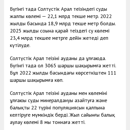
Бүгінгі таңда Солтүстік Арал теңізіндегі судың
жалпы көлемі — 22,1 млрд текше метр. 2022
жылдың басында 18,9 млрд текше метр болды.
2025 жылдың соңына қарай теңіздегі су көлемі
23,4 млрд текшее метрге дейін жетеді деп
күтілуде.
Солтүстік Арал теңізінің ауданы да ұлғаюда.
Бүгінгі таңда ол 3065 шаршы шақырымға жетті.
Бұл 2022 жылдың басындағы көрсеткіштен 111
шаршы шақырымға көп.
Солтүстік Арал теңізінің ауданы мен көлемінің
ұлғаюы судың минералдануың азайтуға және
балықтың 22 түрінің популяциясын қалпына
келтіруге мүмкіндік берді. Жыл сайынғы балық
аулау көлемі 8 мың тоннаға жетті.