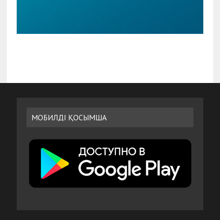
МОБИЛДІ ҚОСЫМША