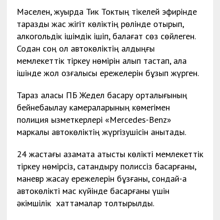
Мәселен, жуырда Тик Токтың тікелей эфирінде
тараздық жас жігіт көліктің рөлінде отырып,
алкогольдік ішімдік ішіп, балағат сөз сөйлеген.
Содан соң ол автокөліктің алдыңғы
мемлекеттік тіркеу нөмірін алып тастап, қала
ішінде жол қозғалысы ережелерін бұзып жүрген.
Тараз қаласы ПБ Жедел басқару орталығының
бейнебақылау камераларының көмегімен
полиция қызметкерлері «Mercedes-Benz»
маркалы автокөліктің жүргізушісін анықтады.
24 жастағы азаматқа қатысты көлікті мемлекеттік
тіркеу нөмірсіз, сақтандыру полиссіз басқарғаны,
маневр жасау ережелерін бұзғаны, сондай-ақ
автокөлікті мас күйінде басқарғаны үшін
әкімшілік хаттамалар толтырылды.