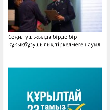
Соңғы үш жылда бірде бір
құқықбұзушылық тіркелмеген ауыл