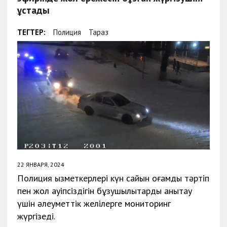
ұстады
ТЕГТЕР:
Полиция
Тараз
22 ЯНВАРЯ, 2024
Полиция қызметкерлері күн сайын қоғамдық тәртіп
пен жол қауіпсіздігін бұзушылықтарды анықтау
үшін әлеуметтік желілерге мониторинг
жүргізеді.