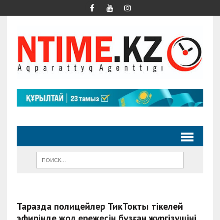
Таразда полицейлер ТикТоктың тікелей
эфирінде жол ережесін бұзған жүргізушіні