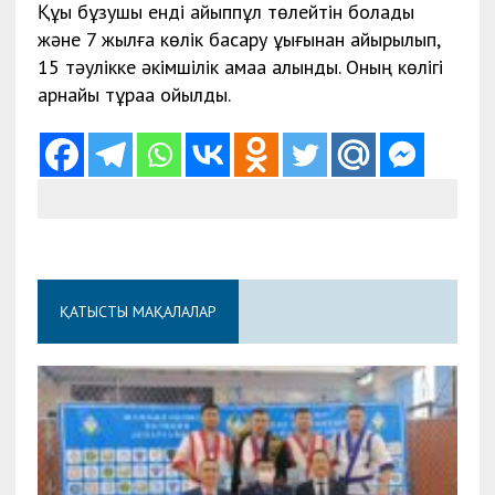
Құқық бұзушы енді айыппұл төлейтін болады
және 7 жылға көлік басқару құқығынан айырылып,
15 тәулікке әкімшілік қамаққа алынды. Оның көлігі
арнайы тұраққа қойылды.
ҚАТЫСТЫ МАҚАЛАЛАР