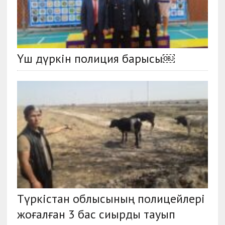
Үш дүркін полиция барысы￼
Түркістан облысының полицейлері
жоғалған 3 бас сиырды тауып