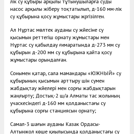
лік су құбыры арқылы тұтынушыларға суды
насос арқылы жіберу тоқтатылып, д-160 мм-лік
су құбырына қосу жұмыстары жүргізілген.
Ал Нұртас мөлтек ауданы су жүйесіне су
қысымын реттегіш орнату жұмыстары мен
Нұртас су қабылдау ғимаратында д-273 мм су
құбырын д-200 мм су құбырына қайта қосу
жұмыстары орындалған.
Сонымен қатар, сала мамандары «ЮЖНЫЙ» су
құбырының қысымын арттыру үшін сумен
жабдықтау жүйелері мен сорғы жабдықтарын
жаңғырту; Достық-2 ш/а Алматы тас жолының
учаскесіндегі д-160 мм қолданыстағы су
құбырына сорғы станциясын орнату;
Самал-3 шағын ауданы Казак Ордасы-
Алтынжол көше қиылысында қолданыстағы су