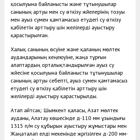
қосылуына байланысты және тұтынушылар
санының артуы мен су өткізу жүйелерінің тозуы
мен ауыз сумен қамтамасыз етудегі су өткізу
қабілетін арттыру үшін желілерді ауыстыру
қарастырылған.
Халық санының өсуіне және қаланың мөлтек
аудандарының кеңеюуіне, жаңа тұрғын
алаптардың орталықтандырылған ауыз су
жүйесіне қосылуына байланысты тұтынушылар
санының артуы себепті, ауыз сумен қамтамасыз
етудегі су өткізу қабілетін арттыру үшін
желілерді ауыстыру қарастырылды.
Атап айтсақ: Шымкент қаласы, Азат мөлтек
ауданы, Алатау көшесінде д-110 мм ұзындығы
1315 п/м су құбырын ауыстыру жұмыстары мен
Жаңаталап елді мекенінде жүргізілген д-200 мм-