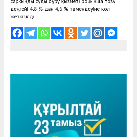
сарқынды суды бұру қызметі бойынша тозу
деңгейі 4,8 %-дан 4,6 % төмендеуіне қол
жеткізілді.