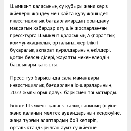
Шымкент қаласының су құбыры және кәріз
жүйелерін жөндеу мен қайта құру жөніндегі
инвестициялық бағдарламардың орындалу
мақсатын хабардар ету үшін жоспарланған
пресс-турға Шымкент қаласының Ақпараттық
коммуникациялық орталығы, жергілікті
бұқаралық ақпарат құралдарының өкілдері,
қоғам белсенділері, жауапты мекемелердің
басшылары қатысты.
Пресс-тур барысында сала мамандары
инвестициялық бағдарлама іс-шараларының
2023 жылы орындалуы барысмен таныстырды.
Бүгінде Шымкент қаласы халық санының өсуіне
және қаланың мөлтек аудандарының кеңеюуіне,
жаңа тұрғын алаптардың бой көтеріп,
орталықтандырылған ауыз су жүйесіне