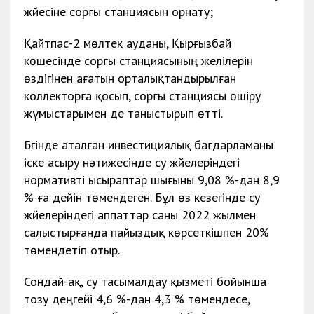
жүйесіне сорғы станциясын орнату;
Қайтпас-2 мөлтек ауданы, Қырғызбай
көшесінде сорғы станциясының желілерін
өздігінен ағатын орталықтандырылған
коллекторға қосып, сорғы станциясы өшіру
жұмыстарымен де таныстырып өтті.
Бүгінде аталған инвестициялық бағдарламаны
іске асыру нәтижесінде су жүйелеріндегі
нормативті ысыраптар шығыны 9,08 %-дан 8,9
%-ға дейін төмендеген. Бұл өз кезегінде су
жүйелеріндегі аппаттар саны 2022 жылмен
салыстырғанда пайыздық көрсеткішпен 20%
төмендетіп отыр.
Сондай-ақ, су тасымалдау қызметі бойынша
тозу деңгейі 4,6 %-дан 4,3 % төмендесе,