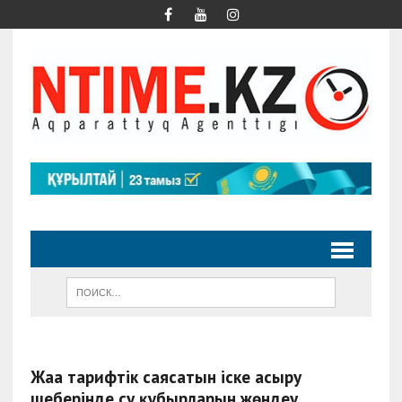
Жаңа тарифтік саясатын іске асыру
шеңберінде су құбырларын жөндеу