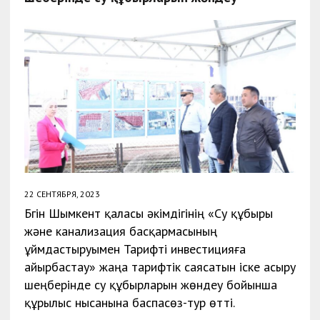
22 СЕНТЯБРЯ, 2023
Бүгін Шымкент қаласы әкімдігінің «Су құбыры
және канализация басқармасының
ұймдастыруымен Тарифті инвестицияға
айырбастау» жаңа тарифтік саясатын іске асыру
шеңберінде су құбырларын жөндеу бойынша
құрылыс нысанына баспасөз-тур өтті.