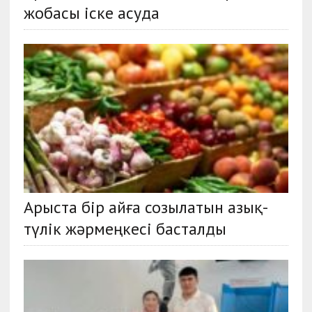
жобасы іске асуда
Арыста бір айға созылатын азық-
түлік жәрмеңкесі басталды