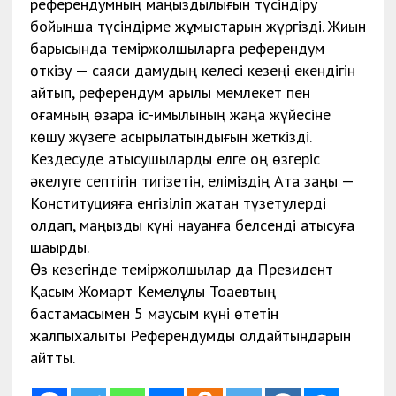
референдумның маңыздылығын түсіндіру
бойынша түсіндірме жұмыстарын жүргізді. Жиын
барысында теміржолшыларға референдум
өткізу — саяси дамудың келесі кезеңі екендігін
айтып, референдум арқылы мемлекет пен
қоғамның өзара іс-қимылының жаңа жүйесіне
көшу жүзеге асырылатындығын жеткізді.
Кездесуде қатысушыларды елге оң өзгеріс
әкелуге септігін тигізетін, еліміздің Ата заңы —
Конституцияға енгізіліп жатқан түзетулерді
қолдап, маңызды күні науқанға белсенді қатысуға
шақырды.
Өз кезегінде теміржолшылар да Президент
Қасым Жомарт Кемелұлы Тоқаевтың
бастамасымен 5 маусым күні өтетін
жалпыхалықтық Референдумды қолдайтындарын
айтты.