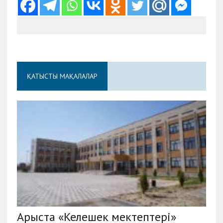
ҚАТЫСТЫ МАҚАЛАЛАР
Арыста «Келешек мектептері»