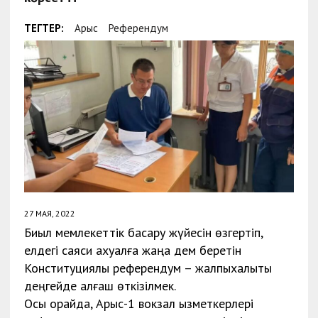
ТЕГТЕР:
Арыс
Референдум
27 МАЯ, 2022
Биыл мемлекеттік басқару жүйесін өзгертіп,
елдегі саяси ахуалға жаңа дем беретін
Конституциялық референдум – жалпыхалықтық
деңгейде алғаш өткізілмек.
Осы орайда, Арыс-1 вокзал қызметкерлері