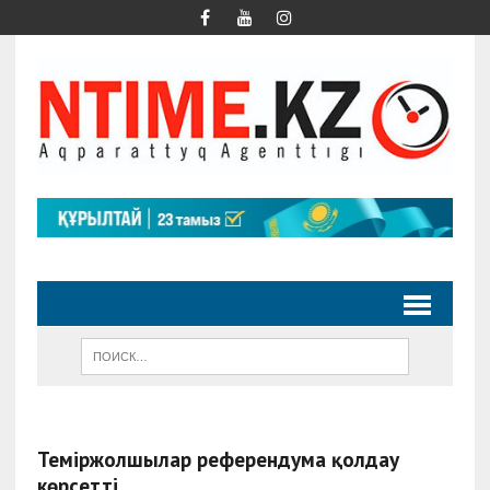
Теміржолшылар референдумға қолдау
көрсетті