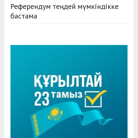
Референдум теңдей мүмкіндікке
бастама