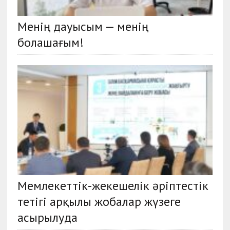
Менің дауысым — менің
болашағым!
Мемлекеттік-жекешелік әріптестік
тетігі арқылы жобалар жүзеге
асырылуда