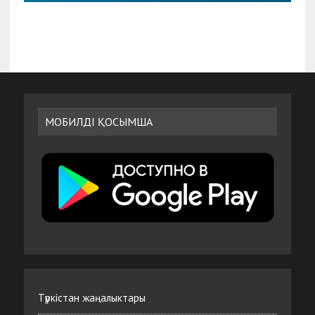
МОБИЛДІ ҚОСЫМША
Түркістан жаңалыктары