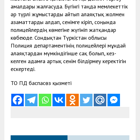
амалдары жалғасуда. Бүгінгі таңда мемлекеттік
әр түрлі жұмыстарды айтып алаяқтық жолмен
азаматтарды алдап, сенімге кіріп, соңында
полицейлердің көмегіне жүгініп жатқандар
көбеюде. Сондықтан Түркістан облысы
Полиция департаментінің полицейлері мұндай
алаяқтардан мүмкіндігінше сақ болып, кез-
келген адамға артық сенім білдірмеу керектігін
ескертеді.
ТО ПД баспасөз қызметі