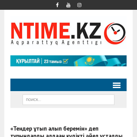
«Тендер ұтып алып беремін» деп
тұрғындарды алдаған күдікті әйел ұсталды