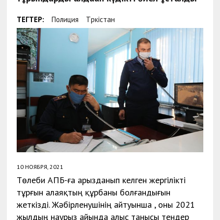
ТЕГТЕР:
Полиция
Түркістан
10 НОЯБРЯ, 2021
Төлеби АПБ-ға арызданып келген жергілікті
тұрғын алаяқтың құрбаны болғандығын
жеткізді. Жәбірленушінің айтуынша , оны 2021
жылдың наурыз айында алыс танысы тендер