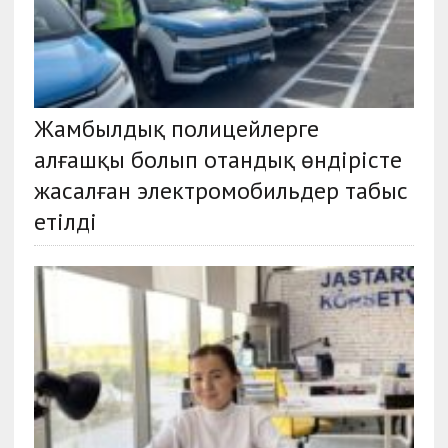
Жамбылдық полицейлерге
алғашқы болып отандық өндiрiсте
жасалған электромобильдер табыс
етілді