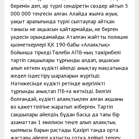
беремін деп, әр түрлі сендіретін сөздер айтып 5
000 000 теңгесін алған. Алайда жылға жуық
уақыт аралығында түрлі сылтаулар айтқан
танысы не ақшасын қайтармайды, не берген
уәдесін орындамайды. Аталған жайтты полиция
қызметкерлері ҚК 190-бабы «Алаяқтық»
бойынша тіркеді.Төлеби АПБ-ның тәжірибелі
тәртіп сақшылары тұрғынды алдап, ақшасын
алып кеткен күдікті әйелді анықтау мақсатында
жедел-іздестіру шараларын жүргізді.
Нәтижесінде күдікті ретінде жергілікті
тұрғынды анықтап ПБ-ға жеткізді. Белгілі
болғандай, күдікті алаяқтықпен алған ақшаны
өз қажеттілігіне жаратып жіберген. Тәртіп
сақшылары әйелдің бұдан басқа да тағы бір
азаматтан 1 миллион теңге алып алаяқтық
қылмысы барын растады. Қазіргі таңда орта
жастағы әйелге қатысты сотқа дейінгі тергеу