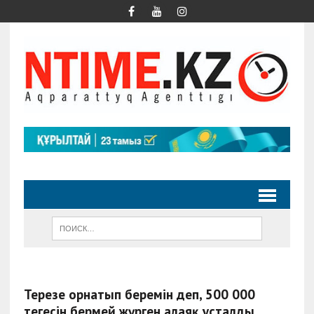
Терезе орнатып беремін деп, 500 000
теңгесін бермей жүрген алаяқ ұсталды