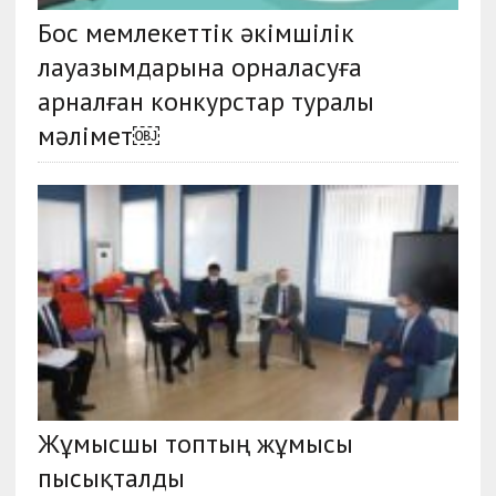
Бос мемлекеттік әкімшілік
лауазымдарына орналасуға
арналған конкурстар туралы
мәлімет￼
Жұмысшы топтың жұмысы
пысықталды