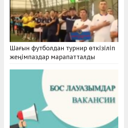
Шағын футболдан турнир өткізіліп
жеңімпаздар марапатталды