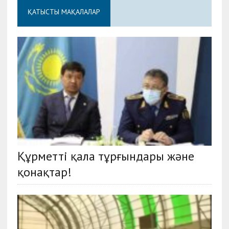
ҚАТЫСТЫ МАҚАЛАЛАР
Құрметті қала тұрғындары және
қонақтар!