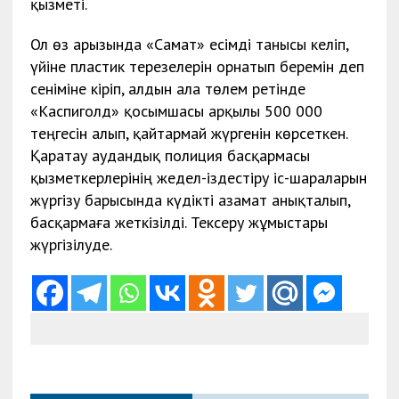
қызметі.
Ол өз арызында «Самат» есімді танысы келіп,
үйіне пластик терезелерін орнатып беремін деп
сеніміне кіріп, алдын ала төлем ретінде
«Каспиголд» қосымшасы арқылы 500 000
теңгесін алып, қайтармай жүргенін көрсеткен.
Қаратау аудандық полиция басқармасы
қызметкерлерінің жедел-іздестіру іс-шараларын
жүргізу барысында күдікті азамат анықталып,
басқармаға жеткізілді. Тексеру жұмыстары
жүргізілуде.