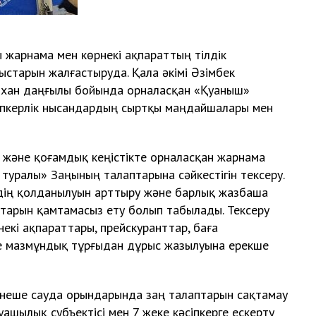
ы жарнама мен көрнекі ақпараттың тілдік
ыстарын жалғастыруда. Қала әкімі Әзімбек
 хан даңғылы бойында орналасқан «Қуаныш»
іпкерлік нысандардың сыртқы маңдайшалары мен
а және қоғамдық кеңістікте орналасқан жарнама
 туралы» Заңының талаптарына сәйкестігін тексеру.
лдің қолданылуын арттыру және барлық жазбаша
птарын қамтамасыз ету болып табылады. Тексеру
екі ақпараттары, прейскуранттар, баға
не мазмұндық тұрғыдан дұрыс жазылуына ерекше
неше сауда орындарында заң талаптарын сақтамау
ашылық субъектісі мен 7 жеке кәсіпкерге ескерту