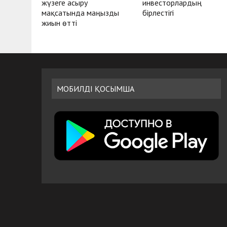
жүзеге асыру
инвесторлардың
мақсатында маңызды
бірлестігі
жиын өтті
МОБИЛДІ ҚОСЫМША