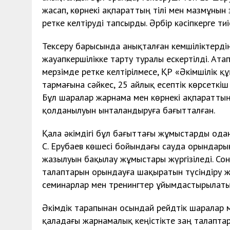
жасап, көрнекі ақпараттың тілі мен мазмұнын 
ретке келтіруді тапсырды. Әрбір кәсіпкерге ти
Тексеру барысында анықталған кемшіліктерді
жауапкершілікке тарту туралы ескертілді. Атап
мерзімде ретке келтірілмесе, ҚР «Әкімшілік 
тармағына сәйкес, 25 айлық есептік көрсеткіш
Бұл шаралар жарнама мен көрнекі ақпараттың 
қолданылуын ынталандыруға бағытталған.
Қала әкімдігі бұл бағыттағы жұмыстарды одан
С. Ерубаев көшесі бойындағы сауда орындары
жазылуын бақылау жұмыстары жүргізіледі. Сонд
талаптарын орындауға шақыратын түсіндіру 
семинарлар мен тренингтер ұйымдастырылаты
Әкімдік тарапынан осындай рейдтік шаралар м
қаладағы жарнамалық кеңістікте заң талапта