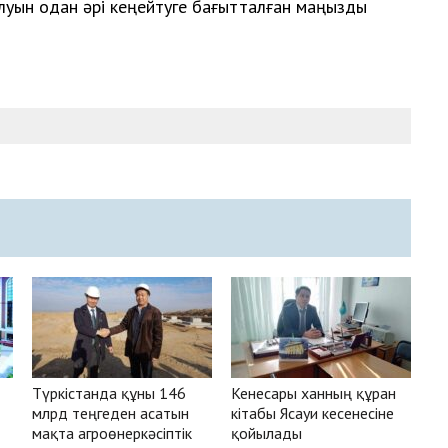
луын одан әрі кеңейтуге бағытталған маңызды
Түркістанда құны 146
Кенесары ханның құран
млрд теңгеден асатын
кітабы Ясауи кесенесіне
мақта агроөнеркәсіптік
қойылады