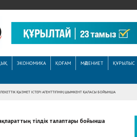
ҚЫҚ
ЭКОНОМИКА
ҚОҒАМ
МӘДЕНИЕТ
ҚҰРЫЛЫС
ЕКЕТТІК ҚЫЗМЕТ ІСТЕРІ АГЕНТТІГІНІҢ ШЫМКЕНТ ҚАЛАСЫ БОЙЫНША
АСЫНА ЖҮГІНГЕН АЗАМАТТЫҢ ҚҰҚЫҒЫ ҚАЛПЫНА КЕЛТІРІЛДІ
 АУҚЫМДЫ МЕРЕКЕЛІК ІС-ШАРА ӨТТІ
 ақпараттың тілдік талаптары бойынша
Е ҚҰҚЫҚТЫҚ САУАТТЫЛЫҚ МӘСЕЛЕЛЕРІ ТАЛҚЫЛАНДЫ
А СҰХБАТ БЕРІЛДІ