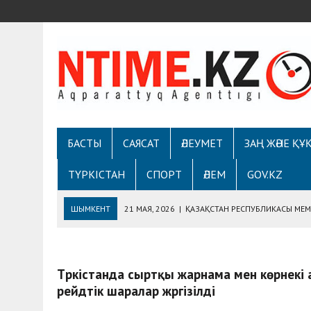
БАСТЫ
САЯСАТ
ӘЛЕУМЕТ
ЗАҢ ЖӘНЕ ҚҰ
ТҮРКІСТАН
СПОРТ
ӘЛЕМ
GOV.KZ
ШЫМКЕНТ
21 МАЯ, 2026
|
ҚАЗАҚСТАН РЕСПУБЛИКАСЫ МЕМЛ
ДЕПАРТАМЕНТІМЕН «EGOVKZBOT2.0» ПЛАТФОРМ
7 МАЯ, 2026
|
ШЫМКЕНТТЕ ОТАН ҚОРҒАУШЫ КҮНІНЕ АРНАЛҒАН
Түркістанда сыртқы жарнама мен көрнекі
5 МАЯ, 2026
|
ТҰРҒЫНДАРМЕН КЕЗДЕСУДЕ ҚАУІПСІЗДІК ЖӘН
рейдтік шаралар жүргізілді
30 АПРЕЛЯ, 2026
|
«ONTUSTIK» ТЕЛЕАРНАСЫНЫҢ РАДИОСЫНД