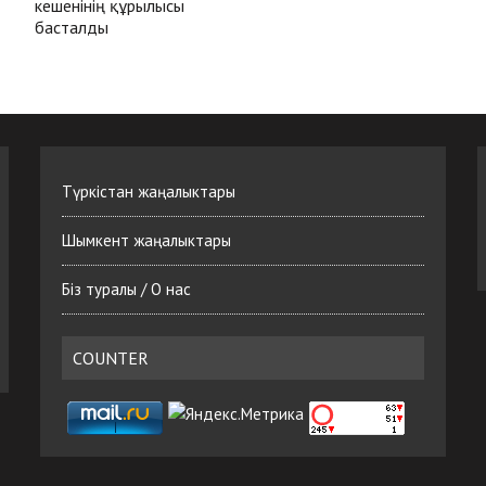
кешенінің құрылысы
басталды
Түркістан жаңалыктары
Шымкент жаңалыктары
Біз туралы / О нас
COUNTER