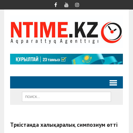
Түркістанда халықаралық симпозиум өтті