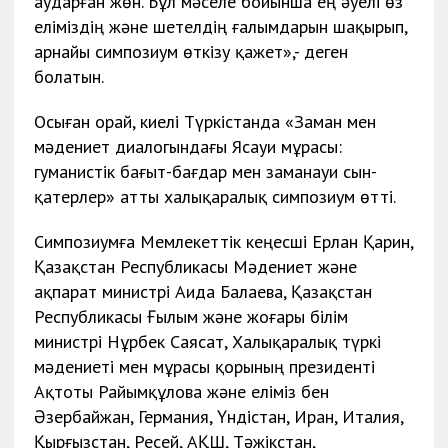
аударған жөн. Бұл мәселе бойынша ең әуелі өз
еліміздің және шетелдің ғалымдарын шақырып,
арнайы симпозиум өткізу қажет»,- деген
болатын.
Осыған орай, киелі Түркістанда «Заман мен
мәдениет диалогындағы Ясауи мұрасы:
гуманистік бағыт-бағдар мен заманауи сын-
қатерлер» атты халықаралық симпозиум өтті.
Симпозиумға Мемлекеттік кеңесші Ерлан Қарин,
Қазақстан Республикасы Мәдениет және
ақпарат министрі Аида Балаева, Қазақстан
Республикасы Ғылым және жоғары білім
министрі Нұрбек Саясат, Халықаралық түркі
мәдениеті мен мұрасы қорының президенті
Ақтоты Райымқұлова және еліміз бен
Әзербайжан, Германия, Үндістан, Иран, Италия,
Қырғызстан, Ресей, АҚШ, Тәжікстан,