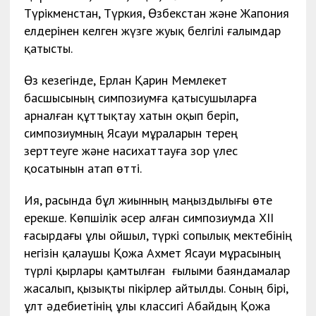
Түрікменстан, Түркия, Өзбекстан және Жапония
елдерінен келген жүзге жуық белгілі ғалымдар
қатысты.
Өз кезегінде, Ерлан Қарин Мемлекет
басшысының симпозиумға қатысушыларға
арналған құттықтау хатын оқып беріп,
симпозиумның Ясауи мұраларын терең
зерттеуге және насихаттауға зор үлес
қосатынын атап өтті.
Ия, расында бұл жиынның маңыздылығы өте
ерекше. Көпшілік әсер алған симпозиумда XII
ғасырдағы ұлы ойшыл, түркі сопылық мектебінің
негізін қалаушы Қожа Ахмет Ясауи мұрасының
түрлі қырлары қамтылған ғылыми баяндамалар
жасалып, қызықты пікірлер айтылды. Соның бірі,
ұлт әдебиетінің ұлы классигі Абайдың Қожа