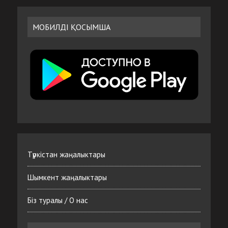
МОБИЛДІ ҚОСЫМША
Түркістан жаңалыктары
Шымкент жаңалыктары
Біз туралы / О нас