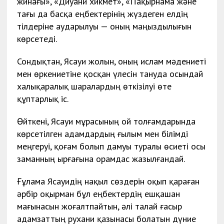
жинағы», «Диуани хикмет», «Пақырнама және
тағы да басқа еңбектерінің жүздеген елдің
тілдеріне аударылуы — оның маңыздылығын
көрсетеді.
Сондықтан, Ясауи жолын, оның ислам мәдениеті
мен өркениетіне қосқан үлесін тануда осындай
халықаралық шаралардың өткізілуі өте
құптарлық іс.
Өйткені, Ясауи мұрасының ой толғамдарында
көрсетілген адамдардың ғылым мен білімді
меңгеруі, қоғам болып дамуы туралы өсиеті осы
заманның ырғағына орамдас жазылғандай.
Ғұлама Ясауидің нақыл сөздерін оқып қараған
әрбір оқырман бұл еңбектердің ешқашан
мағынасын жоғалтпайтын, әлі талай ғасыр
адамзаттың рухани қазынасы болатын дүние