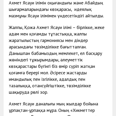
Ахмет Ясауи ілімін оқығандығы және Абайдың
шығармаларындағы көзқарасы, идеялық
мазмұны Ясауи ілімімен үндесетіндігі айтылды.
Жалпы, Қожа Ахмет Ясауи ілімі – бірлікке, жеке
адам мен қоғамды тұтастыққа, жалпы
жаратылыстың гармониясы мен діндер
арасындағы төзімділікке бағытталған.
Данышпан бабамыздың мемлекет, ел басқару
жөніндегі тұжырымдары, әлеуметтік
көзқарастары бүгінгі біз өмір сүріп жатқан
қоғамға берері мол. Әсіресе жастарды
имандылық пен ізгілікке, адалдық пен
тазалыққа, отансүйгіштікке, төзімділікке
шақыруда рөлі зор.
Ахмет Ясауи даналығы мың жылдар бойына
ұрпақтан-ұрпаққа мұра. Оның «Хикметтер