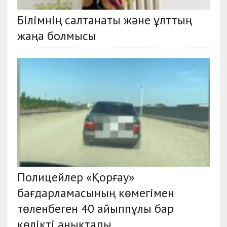
Білімнің салтанаты және ұлттың
жаңа болмысы
Полицейлер «Қорғау»
бағдарламасының көмегімен
төленбеген 40 айыппұлы бар
көлікті анықтады