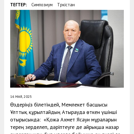
ТЕГТЕР:
Симпозиум
Түркістан
16 МАЯ, 2025
Өздеріңіз білетіндей, Мемлекет басшысы
Ұлттық құрылтайдың Атырауда өткен үшінші
отырысында: «Қожа Ахмет Ясауи мұраларын
терең зерделеп, дәріптеуге де айрықша назар