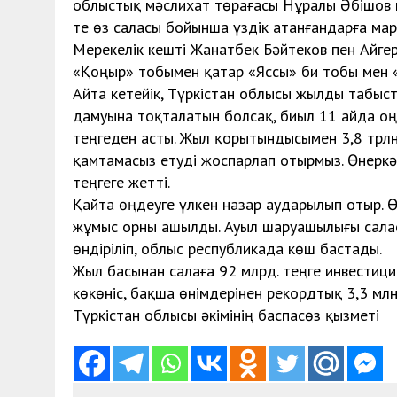
облыстық мәслихат төрағасы Нұралы Әбішов 
те өз саласы бойынша үздік атанғандарға ма
Мерекелік кешті Жанатбек Бәйтеков пен Айгер
«Қоңыр» тобымен қатар «Яссы» би тобы мен «J
Айта кетейік, Түркістан облысы жылды табыс
дамуына тоқталатын болсақ, биыл 11 айда оң ө
теңгеден асты. Жыл қорытындысымен 3,8 трлн. 
қамтамасыз етуді жоспарлап отырмыз. Өнеркәсі
теңгеге жетті.
Қайта өңдеуге үлкен назар аударылып отыр. Ө
жұмыс орны ашылды. Ауыл шаруашылығы салас
өндіріліп, облыс республикада көш бастады.
Жыл басынан салаға 92 млрд. теңге инвестици
көкөніс, бақша өнімдерінен рекордтық 3,3 млн
Түркістан облысы әкімінің баспасөз қызметі