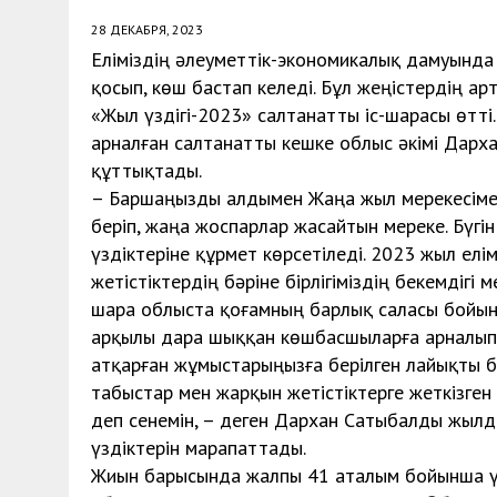
28 ДЕКАБРЯ, 2023
Еліміздің әлеуметтік-экономикалық дамуында 
қосып, көш бастап келеді. Бұл жеңістердің а
«Жыл үздігі-2023» салтанатты іс-шарасы өтті
арналған салтанатты кешке облыс әкімі Дарх
құттықтады.
– Баршаңызды алдымен Жаңа жыл мерекесіме
беріп, жаңа жоспарлар жасайтын мереке. Бүгін
үздіктеріне құрмет көрсетіледі. 2023 жыл елі
жетістіктердің бәріне бірлігіміздің бекемдігі м
шара облыста қоғамның барлық саласы бойынш
арқылы дара шыққан көшбасшыларға арналып о
атқарған жұмыстарыңызға берілген лайықты ба
табыстар мен жарқын жетістіктерге жеткізген
деп сенемін, – деген Дархан Сатыбалды жылды
үздіктерін марапаттады.
Жиын барысында жалпы 41 аталым бойынша үзд