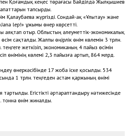
пен Қоғамдық кеңес төрағасы Байділдә Жылқышиев
рапаттарын тапсырды.
ім Қалаубаева жүргізді. Сондай-ақ «Ұлытау» және
ana lep!» ұжымы өнер көрсетті.
ты аяқтап отыр. Облыстың әлеуметтік-экономикалық
сім сақталды. Жалпы өңірлік өнім көлемін 3 трлн.
теңгеге жеткізіп, экономиканың 4 пайыз өсімін
п өнімінің көлемі 2,3 пайызға артып, 864 млрд.
ңдеу өнеркәсібінде 17 жоба іске қосылды. 534
ында 1 трлн. теңгеден астам қаржының өнімі
я тартылды. Егістікті әртараптандыру нәтижесінде
. тонна өнім жиналды.