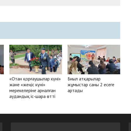
«Отан қорғаушылар күні»
Биыл атқарылар
және «жеңіс күні»
жұмыстар саны 2 есеге
мерекелеріне арналған
артады
аудандық іс-шара өтті