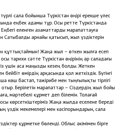
түрлі сала бойынша Түркістан өңірі ерекше үлес
ртында еңбек адамы тұр. Осы ретте Түркістанда
. Еңбегі еленген азаматтарды марапаттауға
ан Сатыбалды арнайы қатысып, жыл үздіктерін
н құттықтаймын! Жаңа жыл – өткен жылға есеп
 осы тарихи сәтте Түркістан өңірінің әр саладағы
міз үшін аса маңызды кезең болды. Жеткен
ен бейбіт өмірдің арқасында қол жеткіздік. Бүгінгі
а көш бастап, тәжірибе мен тыңғылықты тірлігі
тыр. Берілетін марапаттар – Сіздердің жыл бойы
ға, мәртебелі құрмет деп білемін. Толағай
 осы көрсеткіштеріміз Жаңа жылда еселене береді
ң үздік мекемелері мен кәсіпорындарын, сала
іктер құрметке бөленді. Облыс әкімімен бірге