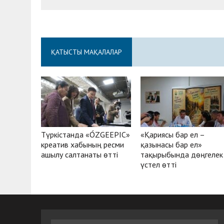
ҚАТЫСТЫ МАҚАЛАЛАР
Түркістанда «ÓZGEEPIC»
«Қариясы бар ел –
креатив хабының ресми
қазынасы бар ел»
ашылу салтанаты өтті
тақырыбында дөңгелек
үстел өтті