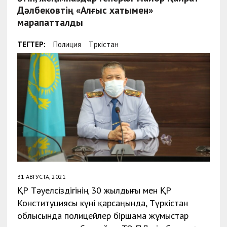
Дәлбековтің «Алғыс хатымен»
марапатталды
ТЕГТЕР:
Полиция
Түркістан
31 АВГУСТА, 2021
ҚР Тәуелсіздігінің 30 жылдығы мен ҚР
Конституциясы күні қарсаңында, Түркістан
облысында полицейлер біршама жұмыстар