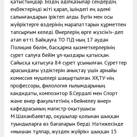
қатыстыңдар. Біздің әділқазылар сендердің
еңбектеріңді жіті қарап, ішіндегі ең әдемі
салынғандарын іріктеп алды. Бүгін мен осы
жүйріктерге өздерінің марапаттарын құрметпен
тапсырғым келеді. Өнерлерің өрге жүзсін!»-деп
атап өтті. Байқауға ТО ПД-ның 17 аудан
Полиция бөлім, басқарма қызметкерлерінің
сурет салуға бейім ұл-қыздары қатысқан.
Сайысқа қатысуға 84 сурет ұсынылған. Суреттер
арасындағы үздіктерін анықтау үшін арнайы
комиссия мүшелері шақыртылған. ХҚТУ-нің
профессоры, филология ғылымдарының
кандидаты, композитор Б.Сердәлі мен Спорт
және өнер факультетінің «Бейнелеу өнер»
кафедрасының магистр-оқытушысы
М.Шаханбаевтар, оқушылар қолынан шыққан
туындыларға өз бағаларын берді. Нәтижесінде
«мыңнан тұлпар, жүзден жүйрік» шыққан 15