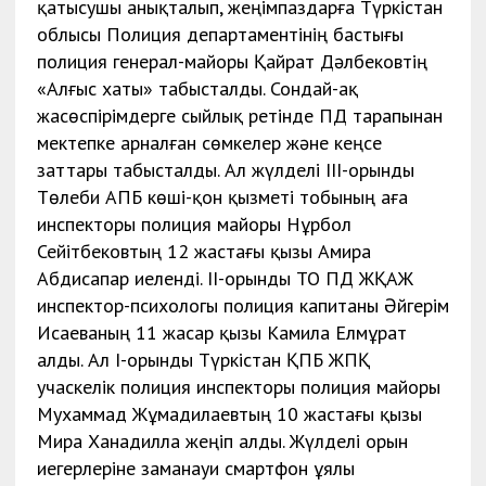
қатысушы анықталып, жеңімпаздарға Түркістан
облысы Полиция департаментінің бастығы
полиция генерал-майоры Қайрат Дәлбековтің
«Алғыс хаты» табысталды. Сондай-ақ
жасөспірімдерге сыйлық ретінде ПД тарапынан
мектепке арналған сөмкелер және кеңсе
заттары табысталды. Ал жүлделі ІІІ-орынды
Төлеби АПБ көші-қон қызметі тобының аға
инспекторы полиция майоры Нұрбол
Сейітбековтың 12 жастағы қызы Амира
Абдисапар иеленді. ІІ-орынды ТО ПД ЖҚАЖ
инспектор-психологы полиция капитаны Әйгерім
Исаеваның 11 жасар қызы Камила Елмұрат
алды. Ал І-орынды Түркістан ҚПБ ЖПҚ
учаскелік полиция инспекторы полиция майоры
Мухаммад Жұмадилаевтың 10 жастағы қызы
Мира Ханадилла жеңіп алды. Жүлделі орын
иегерлеріне заманауи смартфон ұялы