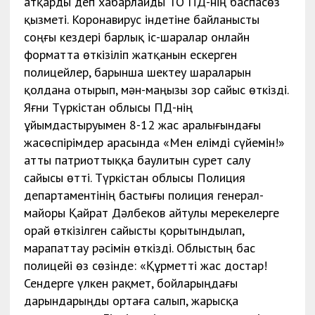
атқарды деп хабарлайды ТО ПД-нің баспасөз
қызметі. Коронавирус індетіне байланысты
соңғы кездері барлық іс-шаралар онлайн
форматта өткізіліп жатқанын ескерген
полицейлер, барынша шектеу шараларын
қолдана отырып, мән-маңызы зор сайыс өткізді.
Яғни Түркістан облысы ПД-нің
ұйымдастыруымен 8-12 жас аралығындағы
жасөспірімдер арасында «Мен елімді сүйемін!»
атты патриоттыққа баулитын сурет салу
сайысы өтті. Түркістан облысы Полиция
департаментінің бастығы полиция генерал-
майоры Қайрат Дәлбеков айтулы мерекелерге
орай өткізілген сайысты қорытындылап,
марапаттау рәсімін өткізді. Облыстың бас
полицейі өз сөзінде: «Құрметті жас достар!
Сендерге үлкен рақмет, бойларыңдағы
дарындарыңды ортаға салып, жарысқа