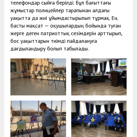
телефондар сыйға берілді. Бұл бағыттағы
жұмыстар полицейлер тарапынан алдағы
уақытта да жиі ұйымдастырылып тұрмақ. Ең
басты мақсат — оқушылардың бойында туған
жерге деген патриоттық сезімдерін арттырып,
бос уақыттарын тиімді пайдалануға
дағдыландыру болып табылады.