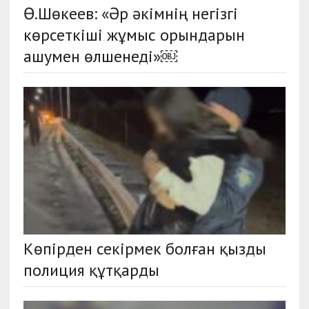
Ө.Шөкеев: «Әр әкімнің негізгі
көрсеткіші жұмыс орындарын
ашумен өлшенеді»￼
Көпірден секірмек болған қызды
полиция құтқарды