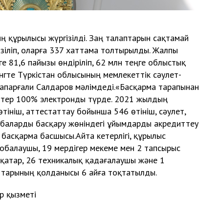
 құрылысы жүргізілді. Заң талаптарын сақтамай
зіліп, оларға 337 хаттама толтырылды. Жалпы
ге 81,6 пайызы өндіріліп, 62 млн теңге облыстық
нгте Түркістан облысының мемлекеттік сәулет-
парғали Салдаров мәлімдеді.«Басқарма тарапынан
еттер 100% электронды түрде. 2021 жылдың
ініш, аттестаттау бойынша 546 өтініш, сәулет,
баларды басқару жөніндегі ұйымдарды акредиттеу
басқарма басшысы.Айта кетерлігі, құрылыс
жобалаушы, 19 мердігер мекеме мен 2 тапсырыс
н қатар, 26 техникалық қадағалаушы және 1
тарының қолданысы 6 айға тоқтатылды.
р қызметі