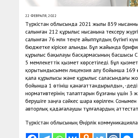
22 ФЕВРАЛЯ, 2022
Түркістан облысында 2021 жылы 859 нысанның
салынған 212 құрылыс нысанына тексеру жүргі
салынған 76 млн теңге айыппұлдың бүгінгі күн
бюджетке кіріске алынды. Бұл жайында брифи
құрылыс бақылауы басқармасының басшысы Са
5 мемлекеттік қызмет көрсетіледі. Бұл қызм
қорытындысымен лицензия алу бойынша 169 өт
қала құрылысы және құрылыс саласындағы жо
бойынша 1 өтініш қанағаттандырылды», -деді 
нормативтерінiң талаптарын бұзғаны үшін 3 
берушіге заңға сәйкес шара көрілген. Соныме
авторлық қадағалаушы тұлғалардың аттестат
Түркістан облысының Өңірлік коммуникацияла