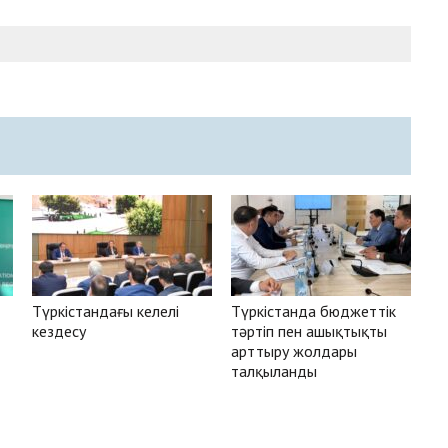
Түркістандағы келелі
Түркістанда бюджеттік
кездесу
тәртіп пен ашықтықты
арттыру жолдары
талқыланды