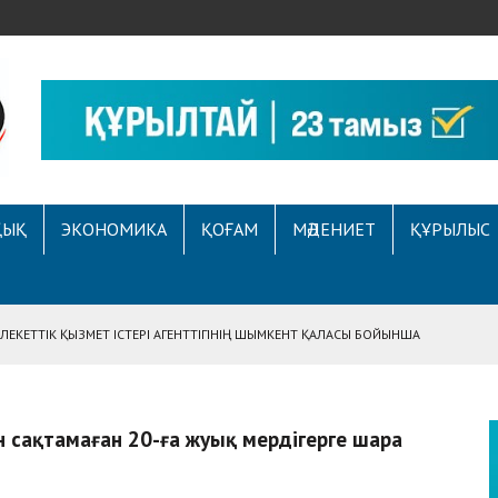
ҚЫҚ
ЭКОНОМИКА
ҚОҒАМ
МӘДЕНИЕТ
ҚҰРЫЛЫС
ЕКЕТТІК ҚЫЗМЕТ ІСТЕРІ АГЕНТТІГІНІҢ ШЫМКЕНТ ҚАЛАСЫ БОЙЫНША
АСЫНА ЖҮГІНГЕН АЗАМАТТЫҢ ҚҰҚЫҒЫ ҚАЛПЫНА КЕЛТІРІЛДІ
 АУҚЫМДЫ МЕРЕКЕЛІК ІС-ШАРА ӨТТІ
 сақтамаған 20-ға жуық мердігерге шара
Е ҚҰҚЫҚТЫҚ САУАТТЫЛЫҚ МӘСЕЛЕЛЕРІ ТАЛҚЫЛАНДЫ
А СҰХБАТ БЕРІЛДІ