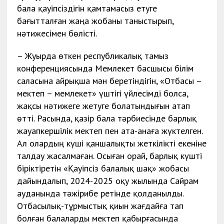
бала қауіпсіздігін қамтамасыз етуге
бағытталған жаңа жобаны таныстырып,
нәтижесімен бөлісті.
– Жуырда өткен республикалық тамыз
конференциясында Мемлекет басшысы білім
саласына айрықша мән беретіндігін, «Отбасы –
мектеп – мемлекет» үштігі үйлесімді болса,
жақсы нәтижеге жетуге болатындығын атап
өтті. Расында, қазір бала тәрбиесінде барлық
жауапкершілік мектеп пен ата-анаға жүктелген.
Ал олардың күші қаншалықты жеткілікті екеніне
талдау жасалмаған. Осыған орай, барлық күшті
біріктіретін «Қауіпсіз балалық шақ» жобасы
дайындалып, 2024-2025 оқу жылында Сайрам
ауданында тәжірибе ретінде қолданылды.
Отбасылық-тұрмыстық қиын жағдайға тап
болған балаларды мектеп қабырғасында