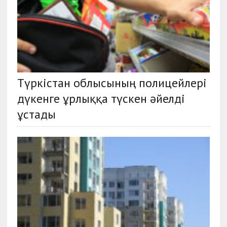
Түркістан облысының полицейлері
дүкенге ұрлыққа түскен әйелді
ұстады