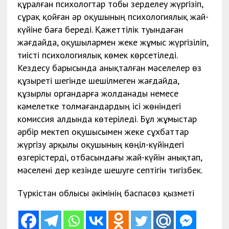
құралған психологтар тобы зерделеу жүргізіп,
сұрақ қойған әр оқушының психологиялық жай-
күйіне баға береді. Қажеттілік туындаған
жағдайда, оқушылармен жеке жұмыс жүргізіліп,
тиісті психологиялық көмек көрсетіледі.
Кездесу барысында анықталған мәселелер өз
құзыреті шегінде шешілмеген жағдайда,
құзырлы органдарға жолданады немесе
кәмелетке толмағандардың ісі жөніндегі
комиссия алдында көтеріледі. Бұл жұмыстар
әрбір мектеп оқушысымен жеке сұхбаттар
жүргізу арқылы оқушының көңіл-күйіндегі
өзгерістерді, отбасындағы жай-күйін анықтап,
мәселені дер кезінде шешуге септігін тигізбек.
Түркістан облысы әкімінің баспасөз қызметі