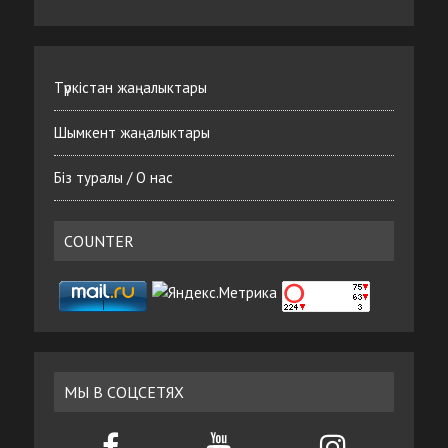
Түркістан жаңалыктары
Шымкент жаңалыктары
Біз туралы / О нас
COUNTER
МЫ В СОЦСЕТЯХ