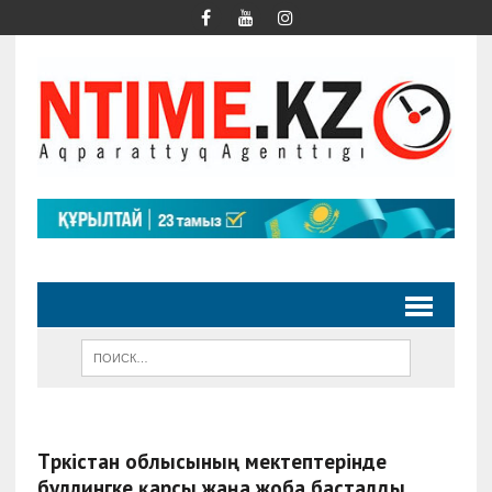
Түркістан облысының мектептерінде
буллингке қарсы жаңа жоба басталды