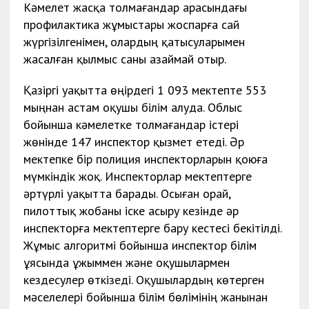
Кәмелет жасқа толмағандар арасындағы
профилактика жұмыстары жоспарға сай
жүргізілгенімен, олардың қатысуларымен
жасалған қылмыс саны азаймай отыр.
Қазіргі уақытта өңірдегі 1 093 мектепте 553
мыңнан астам оқушы білім алуда. Облыс
бойынша кәмелетке толмағандар істері
жөнінде 147 инспектор қызмет етеді. Әр
мектепке бір полиция инспекторларын қоюға
мүмкіндік жоқ. Инспекторлар мектептерге
әртүрлі уақытта барады. Осыған орай,
пилоттық жобаны іске асыру кезінде әр
инспекторға мектептерге бару кестесі бекітілді.
Жұмыс алгоритмі бойынша инспектор білім
ұясында ұжыммен және оқушылармен
кездесулер өткізеді. Оқушылардың көтерген
мәселелері бойынша білім бөлімінің жанынан