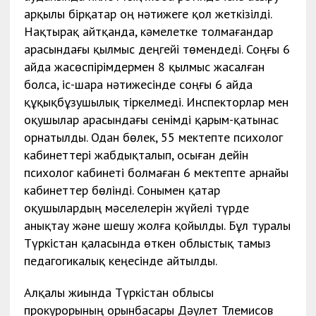
арқылы бірқатар оң нәтижеге қол жеткізілді.
Нақтырақ айтқанда, кәмелетке толмағандар
арасындағы қылмыс деңгейі төмендеді. Соңғы 6
айда жасөспірімдермен 8 қылмыс жасалған
болса, іс-шара нәтижесінде соңғы 6 айда
құқықбұзушылық тіркелмеді. Инспекторлар мен
оқушылар арасындағы сенімді қарым-қатынас
орнатылды. Одан бөлек, 55 мектепте психолог
кабинеттері жабдықталып, осыған дейін
психолог кабинеті болмаған 6 мектепте арнайы
кабинеттер бөлінді. Сонымен қатар
оқушылардың мәселелерін жүйелі түрде
анықтау және шешу жолға қойылды. Бұл туралы
Түркістан қаласында өткен облыстық тамыз
педагогикалық кеңесінде айтылды.
Алқалы жиында Түркістан облысы
прокурорының орынбасары Дәулет Тлемисов