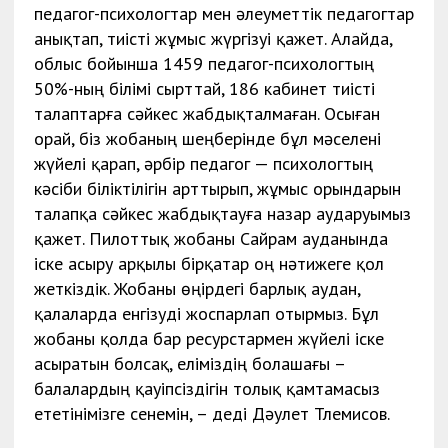
педагог-психологтар мен әлеуметтік педагогтар
анықтап, тиісті жұмыс жүргізуі қажет. Алайда,
облыс бойынша 1459 педагог-психологтың
50%-ның білімі сырттай, 186 кабинет тиісті
талаптарға сәйкес жабдықталмаған. Осыған
орай, біз жобаның шеңберінде бұл мәселені
жүйелі қарап, әрбір педагог — психологтың
кәсіби біліктілігін арттырып, жұмыс орындарын
талапқа сәйкес жабдықтауға назар аударуымыз
қажет. Пилоттық жобаны Сайрам ауданында
іске асыру арқылы бірқатар оң нәтижеге қол
жеткіздік. Жобаны өңірдегі барлық аудан,
қалаларда енгізуді жоспарлап отырмыз. Бұл
жобаны қолда бар ресурстармен жүйелі іске
асыратын болсақ, еліміздің болашағы –
балалардың қауіпсіздігін толық қамтамасыз
ететінімізге сенемін, – деді Дәулет Тлемисов.