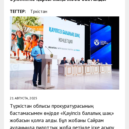
ТЕГТЕР:
Түркістан
21 АВГУСТА, 2025
Түркістан облысы прокуратурасының
бастамасымен өңірде «Қауіпсіз балалық шақ»
жобасын қолға алды. Бұл жобаны Сайрам
ауданында пилоттық жоба ретінде іске асыру