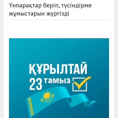
Үнпарақтар беріп, түсіндірме
жұмыстарын жүргізді