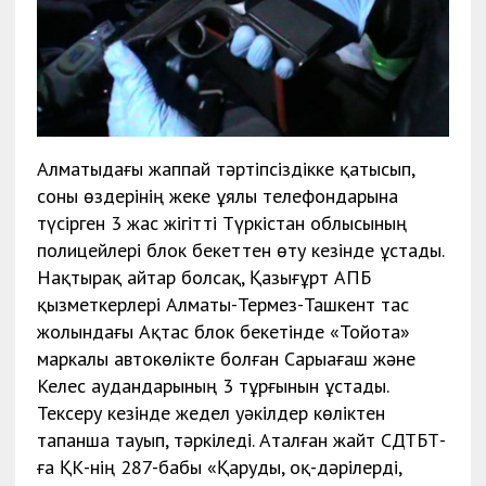
Алматыдағы жаппай тәртіпсіздікке қатысып,
соны өздерінің жеке ұялы телефондарына
түсірген 3 жас жігітті Түркістан облысының
полицейлері блок бекеттен өту кезінде ұстады.
Нақтырақ айтар болсақ, Қазығұрт АПБ
қызметкерлері Алматы-Термез-Ташкент тас
жолындағы Ақтас блок бекетінде «Тойота»
маркалы автокөлікте болған Сарыағаш және
Келес аудандарының 3 тұрғынын ұстады.
Тексеру кезінде жедел уәкілдер көліктен
тапанша тауып, тәркіледі. Аталған жайт СДТБТ-
ға ҚК-нің 287-бабы «Қаруды, оқ-дәрілерді,