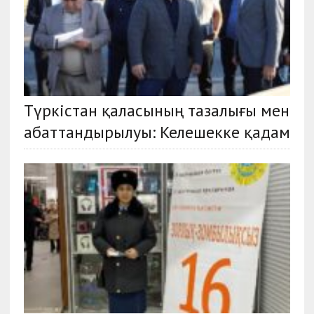
Түркістан қаласының тазалығы мен
абаттандырылуы: Келешекке қадам