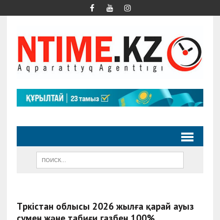
Түркістан облысы 2026 жылға қарай ауыз
сумен және табиғи газбен 100%