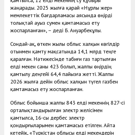
қамтылса, 12 елді мекеннің су құбыры
жаңарады. 2025 жылға қарай «Нұрлы жер»
мемлекеттік бағдарламасы аясында өңірді
толықтай ауыз сумен қамтамасыз ету
жоспарланған», – деді Б. Ануарбекұлы.
Сондай-ақ, өткен жылы облыс халқын көгілдір
отынмен қамту мақсатында 14,1 млрд теңге
қаралған. Нәтижесінде табиғи газ тартылған
елді мекен саны 423 болып, жалпы өңірдің
қамтылу деңгейі 64,4 пайызға жетті. Жалпы
2026 жылға дейін облыс халқын түгел газбен
қамтамасыз ету жоспарланған.
Облыс бойынша жалпы 843 елді мекеннің 827-сі
орталықтандырылған электр желісімен
қамтылса, 16-сы дербес электр
қондырғыларымен қамтамасыз етілген. Айта
кетейік, «Түркістан облысы елді мекендерін