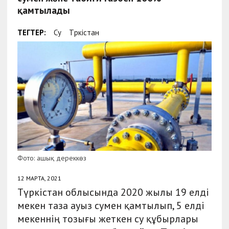
қамтылады
ТЕГТЕР:
Су
Түркістан
Фото: ашық дереккөз
12 МАРТА, 2021
Түркістан облысында 2020 жылы 19 елді
мекен таза ауыз сумен қамтылып, 5 елді
мекеннің тозығы жеткен су құбырлары