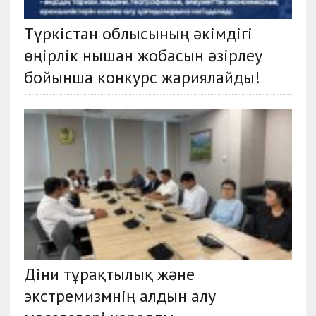
Түркістан облысының әкімдігі
өңірлік нышан жобасын әзірлеу
бойынша конкурс жариялайды!
Діни тұрақтылық және
экстремизмнің алдын алу