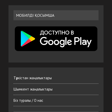
МОБИЛДІ ҚОСЫМША
Түркістан жаңалыктары
Шымкент жаңалыктары
Біз туралы / О нас