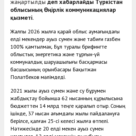
жаңартылды
деп хабарлайды Түркістан
облысының Өңірлік коммуникациялар
қызметі
.
Жалпы 2026 жылға қарай облыс аумағындағы
елді мекендер ауыз сумен және табиғи газбен
100% қамтылмақ. Бұл туралы брифингте
облыстық энергетика және тұрғын-үй
коммуналдық шаруашылығы басқармасы
басшысының орынбасары Бақытжан
Полатбеков мәлімдеді.
2021 жылы ауыз сумен және су бұрумен
жабдықтау бойынша 62 нысанның құрылысына
бюджеттен 14 млрд теңге қаралып отыр. Соның
ішінде, 37 нысан ағымдағы жылы пайдалануға
берілсе, қалған 25-сі келесі жылға өтпелі.
Нәтижесінде 20 елді мекен ауыз сумен