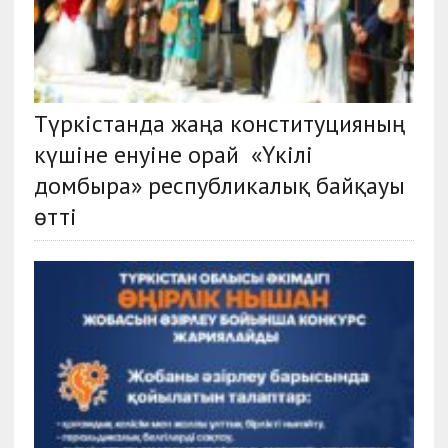
Түркістанда жаңа конституцияның
күшіне енуіне орай «Үкілі
домбыра» республикалық байқауы
өтті