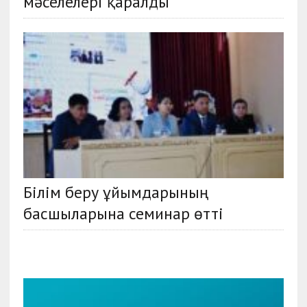
мәселелері қаралды
Білім беру ұйымдарының
басшыларына семинар өтті