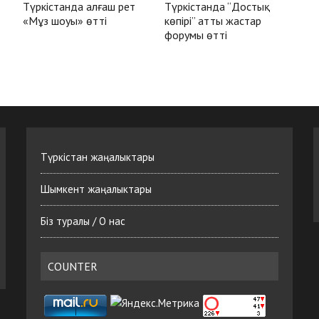
Түркістанда алғаш рет
Түркістанда “Достық
«Мұз шоуы» өтті
көпірі” атты жастар
форумы өтті
Түркістан жаңалыктары
Шымкент жаңалыктары
Біз туралы / О нас
COUNTER