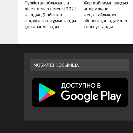
Түркістан облысының
Жер қойнауын заңсыз
Әділет департаменті 2021
өндіру және
жылдың 9 айында
жеңгетайлықпен
атқарылған жұмыстарды
айналысқан адамдар
қорытындылады
тобы ұсталды
МОБИЛДІ ҚОСЫМША