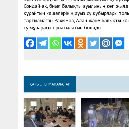
Сондай-ақ, биыл Балықты ауылының көп жылда
құрайтын көшелерінің ауыз су құбырлары то
тартылмаған Рахымов, Алаң және Балықты көш
су мұнарасы орнатылатын болады.
ҚАТЫСТЫ МАҚАЛАЛАР