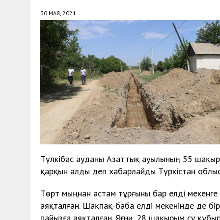
30 МАЯ, 2021
Түлкібас ауданы Азаттық ауылының 55 шақыр
қарқын алды деп хабарлайды Түркістан облыс
Төрт мыңнан астам тұрғыны бар елді мекенг
аяқталған. Шақпақ-баба елді мекенінде де б
пайызға аяқталған. Яғни, 28 шақырым су құб