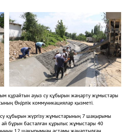
ым құрайтын ауыз су құбырын жаңарту жұмыстары
ының Өңірлік коммуникациялар қызметі.
е су құбырын жүргізу жұмыстарының 7 шақырымы
ір ай бұрын басталған құрылыс жұмыстары 40
ырының 12 шақырымнан астамы жаңартылған.