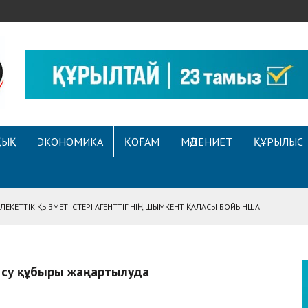
ҚЫҚ
ЭКОНОМИКА
ҚОҒАМ
МӘДЕНИЕТ
ҚҰРЫЛЫС
ЕКЕТТІК ҚЫЗМЕТ ІСТЕРІ АГЕНТТІГІНІҢ ШЫМКЕНТ ҚАЛАСЫ БОЙЫНША
АСЫНА ЖҮГІНГЕН АЗАМАТТЫҢ ҚҰҚЫҒЫ ҚАЛПЫНА КЕЛТІРІЛДІ
 АУҚЫМДЫ МЕРЕКЕЛІК ІС-ШАРА ӨТТІ
уыз су құбыры жаңартылуда
Е ҚҰҚЫҚТЫҚ САУАТТЫЛЫҚ МӘСЕЛЕЛЕРІ ТАЛҚЫЛАНДЫ
А СҰХБАТ БЕРІЛДІ