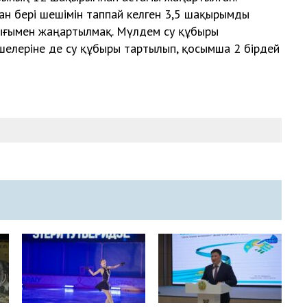
н бері шешімін таппай келген 3,5 шақырымды
лығымен жаңартылмақ. Мүлдем су құбыры
елеріне де су құбыры тартылып, қосымша 2 бірдей