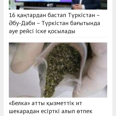
16 қаңтардан бастап Түркістан –
Әбу-Дәби – Түркістан бағытында
әуе рейсі іске қосылады
«Белка» атты қызметтік ит
шекарадан есірткі алып өтпек