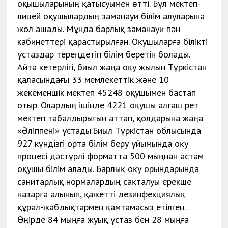
оқышыларының қатысуымен өтті. Бұл мектеп-
лицей оқушылардың заманауи білім алуларына
жол ашады. Мұнда барлық заманауи пән
кабинеттері қарастырылған. Оқушыларға білікті
ұстаздар тереңдетіп білім беретін болады.
Айта кетерлігі, биыл жаңа оқу жылын Түркістан
қаласындағы 33 мемлекеттік және 10
жекеменшік мектеп 45248 оқушымен бастап
отыр. Олардың ішінде 4221 оқушы алғаш рет
мектеп табалдырығын аттап, қолдарына жаңа
«Әліппені» ұстады.Биыл Түркістан облысында
927 күндізгі орта білім беру ұйымында оқу
процесі дәстүрлі форматта 500 мыңнан астам
оқушы білім алады. Барлық оқу орындарында
санитарлық нормалардың сақталуы ерекше
назарға алынып, қажетті дезинфекциялық
құрал-жабдықтармен қамтамасыз етілген.
Өңірде 84 мыңға жуық ұстаз бен 28 мыңға