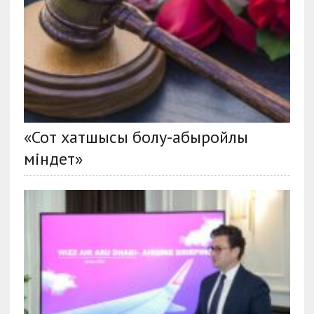
«Сот хатшысы болу-абыройлы
міндет»