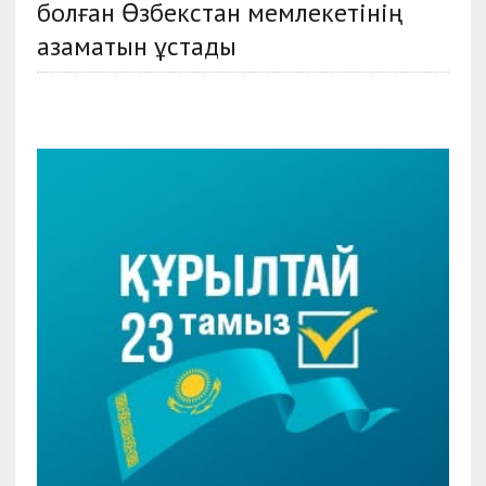
болған Өзбекстан мемлекетінің
азаматын ұстады