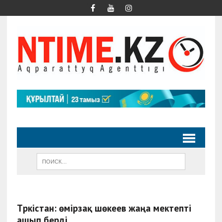
Түркістан: өмірзақ шөкеев жаңа мектепті
ашып берді