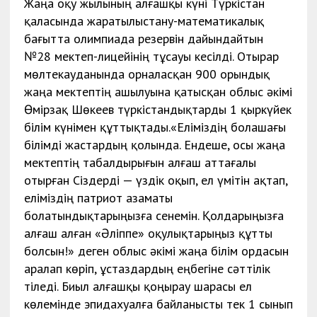
Жаңа оқу жылының алғашқы күні Түркістан
қаласында жаратылыстану-математикалық
бағытта олимпиада резервін дайындайтын
№28 мектеп-лицейінің тұсауы кесілді. Отырар
мөлтекауданында орналасқан 900 орындық
жаңа мектептің ашылуына қатысқан облыс әкімі
Өмірзақ Шөкеев түркістандықтарды 1 қыркүйек
білім күнімен құттықтады.«Еліміздің болашағы
білімді жастардың қолында. Ендеше, осы жаңа
мектептің табалдырығын алғаш аттағалы
отырған Сіздерді — үздік оқып, ел үмітін ақтап,
еліміздің патриот азаматы
болатындықтарыңызға сенемін. Қолдарыңызға
алғаш алған «Әліппе» оқулықтарыңыз құтты
болсын!» деген облыс әкімі жаңа білім ордасын
аралап көріп, ұстаздардың еңбегіне сәттілік
тіледі. Биыл алғашқы қоңырау шарасы ел
көлемінде эпидахуалға байланысты тек 1 сынып