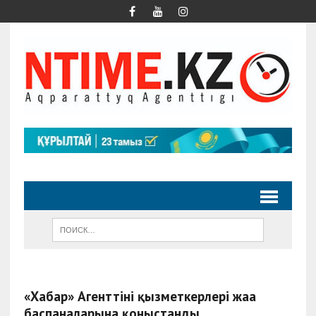
«Хабар» Агенттінің қызметкерлері жаңа
баспаналарына қоныстанды