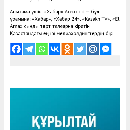
Анықтама үшін: «Хабар» Агенттігі — бұл
құрамына: «Хабар», «Хабар 24», «Kazakh TV», «El
Arna» сынды төрт телеарна кіретін
Қазақстандағы ең ірі медиахолдингтердің бірі.