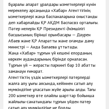
Бұқаралық ақпарат құралдары қызметкерлері күнін
мерекелеу қарсаңында «Хабар» Агенттігінің
қызметкерлері жаңа баспаналарына қоныстанды
деп хабарлайды ҚР АҚДМ Баспасөз орталығы.
Пәтер иелерін ҚР Президенті Әкімшілігі
басшысының бірінші орынбасары — Дәурен
Абаев және ҚР Ақпараттық және қоғамдық даму
министрі — Аида Балаева құттықтады.
Жаңа «Хабар» тұрғын үй кешені елорданың
көркем аудандарының бірінде орналасқан.
Тұрғын үй — жерасты паркингі бар 10 қабатты
заманауи ғимарат.
Агенттіктің үздік қызметкерлері пәтерлерді
жалға алу құқығы аясында, кейіннен сатып алу
мүмкіндігіне ұласатын жүйе арқылы алды. Тағы
200 қызметкер өте қолайлы шарттар бойынша
жайлылық-санатындағы тұрғын үйден пәтер
сатып алу мүмкіндігіне ие болды.