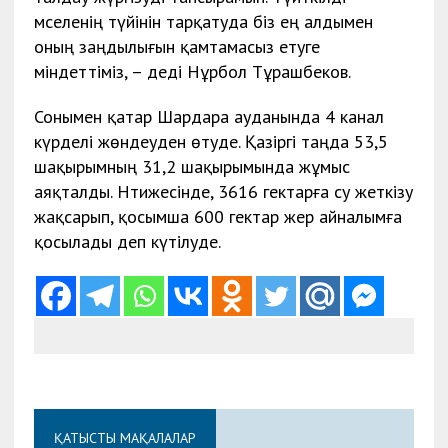
мәселенің түйінін тарқатуда біз ең алдымен
оның заңдылығын қамтамасыз етуге
міндеттіміз, – деді Нұрбол Тұрашбеков.
Сонымен қатар Шардара ауданында 4 канал
күрделі жөндеуден өтуде. Қазіргі таңда 53,5
шақырымның 31,2 шақырымында жұмыс
аяқталды. Нәтижесінде, 3616 гектарға су жеткізу
жақсарып, қосымша 600 гектар жер айналымға
қосылады деп күтілуде.
ҚАТЫСТЫ МАҚАЛАЛАР