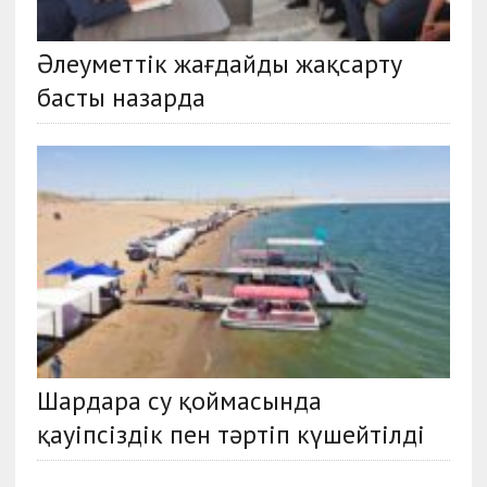
Әлеуметтік жағдайды жақсарту
басты назарда
Шардара су қоймасында
қауіпсіздік пен тәртіп күшейтілді