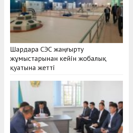
Шардара СЭС жаңғырту
жұмыстарынан кейін жобалық
қуатына жетті