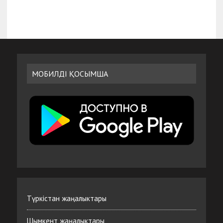
МОБИЛДІ ҚОСЫМША
Түркістан жаңалыктары
Шымкент жаңалыктары