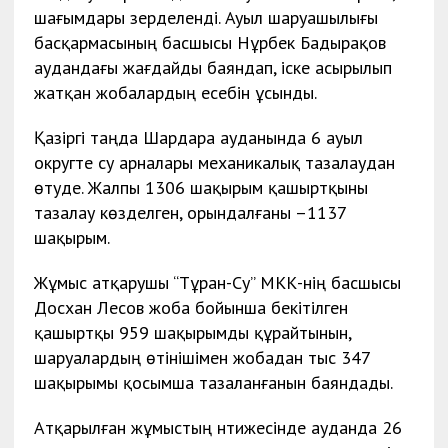
шағымдары зерделенді. Ауыл шаруашылығы
басқармасының басшысы Нұрбек Бадырақов
аудандағы жағдайды баяндап, іске асырылып
жатқан жобалардың есебін ұсынды.
Қазіргі таңда Шардара ауданында 6 ауыл
округте су арналары механикалық тазалаудан
өтуде. Жалпы 1306 шақырым қашыртқыны
тазалау көзделген, орындалғаны –1137
шақырым.
Жұмыс атқарушы “Тұран-Су” МКК-нің басшысы
Досхан Лесов жоба бойынша бекітілген
қашыртқы 959 шақырымды құрайтынын,
шаруалардың өтінішімен жобадан тыс 347
шақырымы қосымша тазаланғанын баяндады.
Атқарылған жұмыстың нәтижесінде ауданда 26