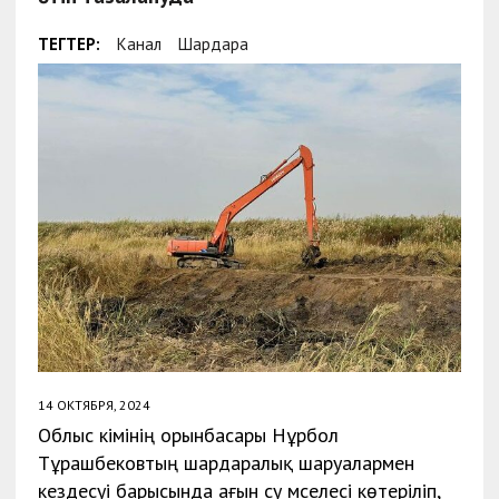
ТЕГТЕР:
Канал
Шардара
14 ОКТЯБРЯ, 2024
Облыс әкімінің орынбасары Нұрбол
Тұрашбековтың шардаралық шаруалармен
кездесуі барысында ағын су мәселесі көтеріліп,