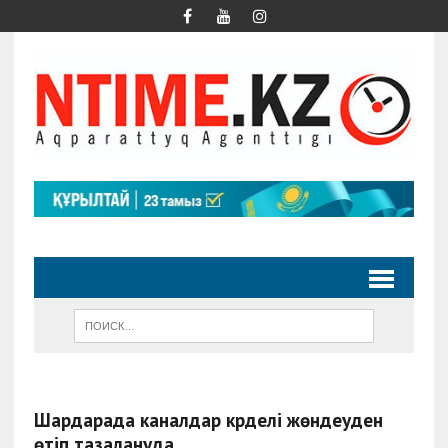
Шардарада каналдар күрделі жөндеуден
өтіп тазалануда