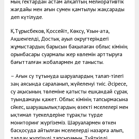
мың гектардан астам алқаптың мелиоративтік
жағдайы мен ағын сумен қамтылуы жақсарады
деп күтілуде.
Қ.Тұрысбеков, Қоссейіт, Көксу, Ұзын-ата,
Ақшенгелді, Достық ауыл округтеріндегі
жұмыстардың барысын бақылаған облыс әкімінің
орынбасары суармалы жер көлемін арттыруға
бағытталған жобалармен де танысты.
– Ағын су тұтынуда шаруалардың талап-тілегі
заң аясында сараланып, жүйеленуі тиіс. Әсіресе,
су ақысының төлеміне қатысты ешқандай сұрақ
туындамауы қажет. Облыс әкімінің тапсырмасына
сәйкес, шаруашылықтардың өзекті мәселелері мен
ықтимал тәуекелдеріне тұрақты түрде
мониторинг жүргіземіз. Шаруалармен өткен
басқосуда айтылған мәселелерді назарға алып,
талдау жүргізуді тапсырамын. Түйткілді