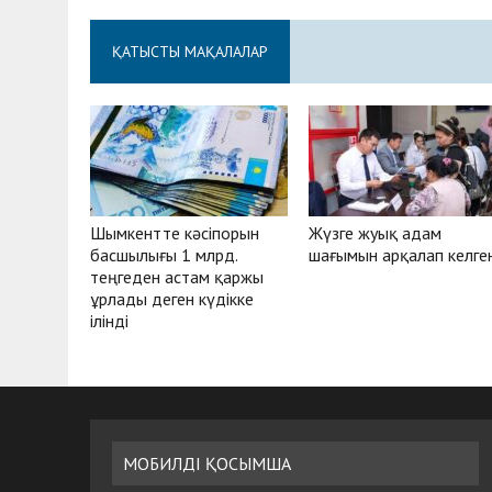
ҚАТЫСТЫ МАҚАЛАЛАР
Шымкентте кәсіпорын
Жүзге жуық адам
басшылығы 1 млрд.
шағымын арқалап келге
теңгеден астам қаржы
ұрлады деген күдікке
ілінді
МОБИЛДІ ҚОСЫМША