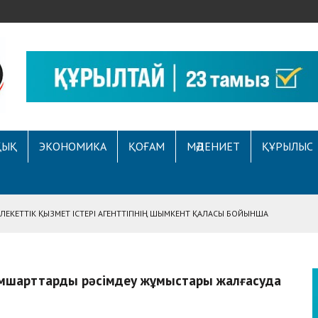
ҚЫҚ
ЭКОНОМИКА
ҚОҒАМ
МӘДЕНИЕТ
ҚҰРЫЛЫС
ЕКЕТТІК ҚЫЗМЕТ ІСТЕРІ АГЕНТТІГІНІҢ ШЫМКЕНТ ҚАЛАСЫ БОЙЫНША
АСЫНА ЖҮГІНГЕН АЗАМАТТЫҢ ҚҰҚЫҒЫ ҚАЛПЫНА КЕЛТІРІЛДІ
 АУҚЫМДЫ МЕРЕКЕЛІК ІС-ШАРА ӨТТІ
імшарттарды рәсімдеу жұмыстары жалғасуда
Е ҚҰҚЫҚТЫҚ САУАТТЫЛЫҚ МӘСЕЛЕЛЕРІ ТАЛҚЫЛАНДЫ
А СҰХБАТ БЕРІЛДІ