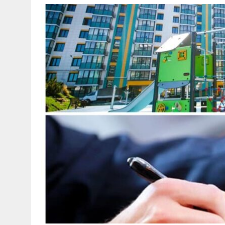
30 МАЯ, 2026
|
ТҮСІНДІРУ ЖҰМЫСТАРЫ ЖҮРГІЗІЛДІ