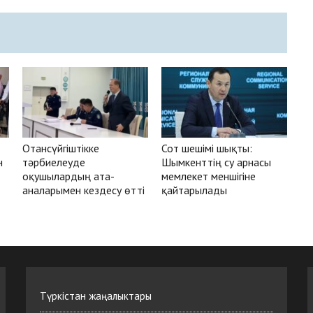
Отансүйгіштікке
Сот шешімі шықты:
н
тәрбиелеуде
Шымкенттің су арнасы
оқушылардың ата-
мемлекет меншігіне
аналарымен кездесу өтті
қайтарылады
Түркістан жаңалыктары