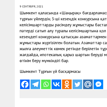
9 СЕНТЯБРЯ, 2021
Шымкент қаласында «Шаңырақ» бағдарламас
тұрғын үйлердің 3-ші кезеңдік конкурсына қа
келісімшарттарды рәсімдеу жұмыстары бастал
пәтерді сатып алу туралы келісімшартына қол 
кезеңдегі конкурсына қатысқан азаматтармен
жұмыстары жүргізілген болатын. Азаматтар са
жылға әлеуметтік көмек ретінде берілетін тұ
жағдайда, ипотекалық қарыз шартын беруді м
өтінім беру мүмкіндігі бар.
Шымкент Тұрғын үй басқармасы