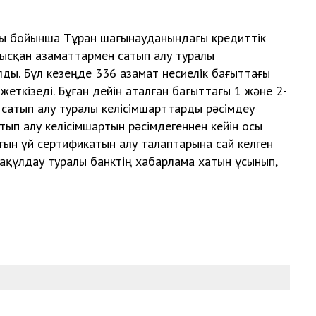
ы бойынша Тұран шағынауданындағы кредиттік
тысқан азаматтармен сатып алу туралы
ды. Бұл кезеңде 336 азамат несиелік бағыттағы
жеткізеді. Бұған дейін аталған бағыттағы 1 және 2-
 сатып алу туралы келісімшарттарды рәсімдеу
тып алу келісімшартын рәсімдегеннен кейін осы
рғын үй сертификатын алу талаптарына сай келген
ақұлдау туралы банктің хабарлама хатын ұсынып,