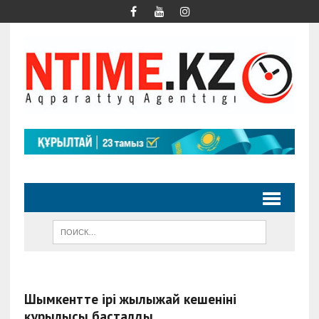
Шымкентте ірі жылыжай кешенінің
құрылысы басталды