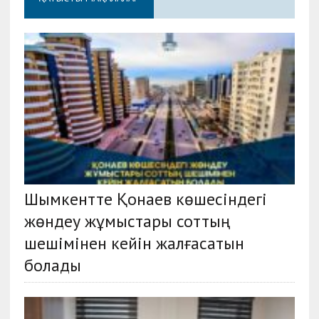
Шымкентте Қонаев көшесіндегі
жөндеу жұмыстары соттың
шешімінен кейін жалғасатын
болады