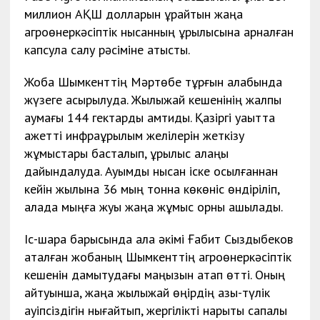
миллион АҚШ долларын құрайтын жаңа
агроөнеркәсіптік нысанның құрылысына арналған
капсула салу рәсіміне қатысты.
Жоба Шымкенттің Мәртөбе тұрғын алабында
жүзеге асырылуда. Жылыжай кешенінің жалпы
аумағы 144 гектарды қамтиды. Қазіргі уақытта
қажетті инфрақұрылым желілерін жеткізу
жұмыстары басталып, құрылыс алаңы
дайындалуда. Ауқымды нысан іске қосылғаннан
кейін жылына 36 мың тонна көкөніс өндіріліп,
қалада мыңға жуық жаңа жұмыс орны ашылады.
Іс-шара барысында қала әкімі Ғабит Сыздықбеков
аталған жобаның Шымкенттің агроөнеркәсіптік
кешенін дамытудағы маңызын атап өтті. Оның
айтуынша, жаңа жылыжай өңірдің азық-түлік
қауіпсіздігін нығайтып, жергілікті нарықты сапалы