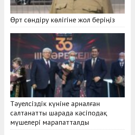
Өрт сөндіру көлігіне жол беріңіз
Тәуелсіздік күніне арналған
салтанатты шарада кәсіподақ
мүшелері марапатталды