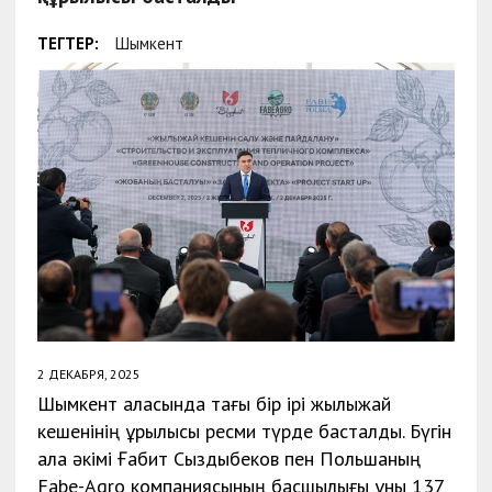
ТЕГТЕР:
Шымкент
2 ДЕКАБРЯ, 2025
Шымкент қаласында тағы бір ірі жылыжай
кешенінің құрылысы ресми түрде басталды. Бүгін
қала әкімі Ғабит Сыздықбеков пен Польшаның
Fabe-Agro компаниясының басшылығы құны 137