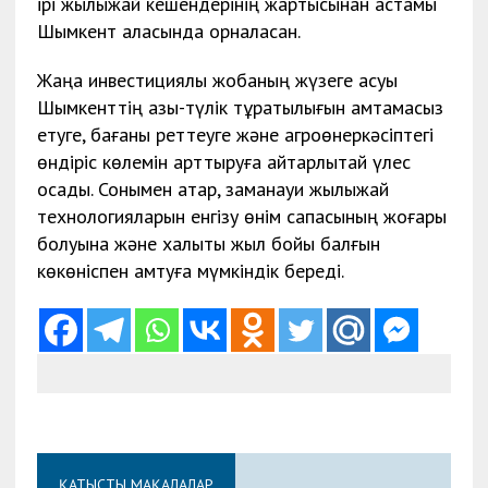
ірі жылыжай кешендерінің жартысынан астамы
Шымкент қаласында орналасқан.
Жаңа инвестициялық жобаның жүзеге асуы
Шымкенттің азық-түлік тұрақтылығын қамтамасыз
етуге, бағаны реттеуге және агроөнеркәсіптегі
өндіріс көлемін арттыруға айтарлықтай үлес
қосады. Сонымен қатар, заманауи жылыжай
технологияларын енгізу өнім сапасының жоғары
болуына және халықты жыл бойы балғын
көкөніспен қамтуға мүмкіндік береді.
ҚАТЫСТЫ МАҚАЛАЛАР