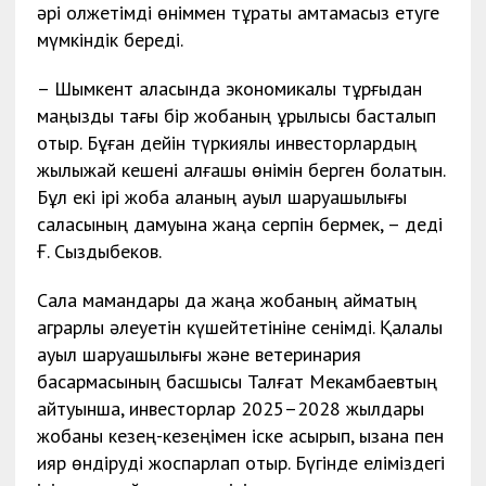
әрі қолжетімді өніммен тұрақты қамтамасыз етуге
мүмкіндік береді.
– Шымкент қаласында экономикалық тұрғыдан
маңызды тағы бір жобаның құрылысы басталып
отыр. Бұған дейін түркиялық инвесторлардың
жылыжай кешені алғашқы өнімін берген болатын.
Бұл екі ірі жоба қаланың ауыл шаруашылығы
саласының дамуына жаңа серпін бермек, – деді
Ғ. Сыздықбеков.
Сала мамандары да жаңа жобаның аймақтың
аграрлық әлеуетін күшейтетініне сенімді. Қалалық
ауыл шаруашылығы және ветеринария
басқармасының басшысы Талғат Мекамбаевтың
айтуынша, инвесторлар 2025–2028 жылдары
жобаны кезең-кезеңімен іске асырып, қызанақ пен
қияр өндіруді жоспарлап отыр. Бүгінде еліміздегі