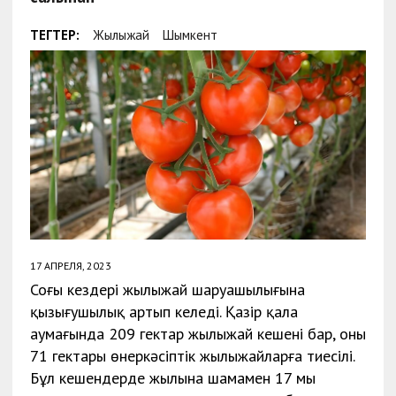
ТЕГТЕР:
Жылыжай
Шымкент
17 АПРЕЛЯ, 2023
Соңғы кездері жылыжай шаруашылығына
қызығушылық артып келеді. Қазір қала
аумағында 209 гектар жылыжай кешені бар, оның
71 гектары өнеркәсіптік жылыжайларға тиесілі.
Бұл кешендерде жылына шамамен 17 мың