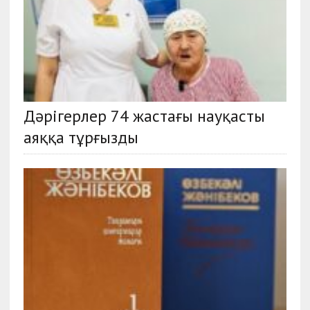
Дәрігерлер 74 жастағы науқасты
аяққа тұрғызды