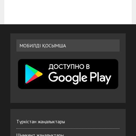
МОБИЛДІ ҚОСЫМША
Түркістан жаңалыктары
Шымкент жаңалыктары