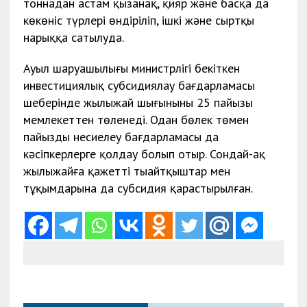
тоннадан астам қызанақ, қияр және басқа да
көкөніс түрлері өндіріліп, ішкі және сыртқы
нарыққа сатылуда.
Ауыл шаруашылығы министрлігі бекіткен
инвестициялық субсидиялау бағдарламасы
шеңберінде жылыжай шығынының 25 пайызы
мемлекеттен төленеді. Одан бөлек төмен
пайызды несиелеу бағдарламасы да
кәсіпкерлерге қолдау болып отыр. Сондай-ақ
жылыжайға қажетті тыңайтқыштар мен
тұқымдарына да субсидия қарастырылған.