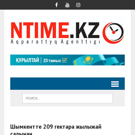
Шымкентте 209 гектарға жылыжай
салынған