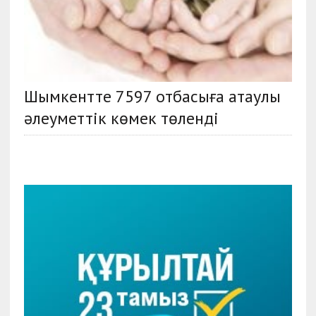
Шымкентте 7597 отбасыға атаулы
әлеуметтік көмек төленді