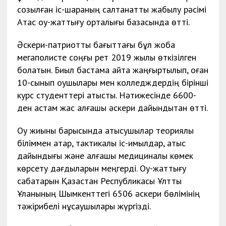
созылған іс-шараның салтанатты жабылу рәсімі
Ақтас оқу-жаттығу орталығы базасында өтті.
Әскери-патриоттық бағыттағы бұл жоба
мегаполисте соңғы рет 2019 жылы өткізілген
болатын. Биыл бастама қайта жаңғыртылып, оған
10-сынып оқушылары мен колледждердің бірінші
курс студенттері қатысты. Нәтижесінде 6600-
ден астам жас алғашқы әскери дайындықтан өтті.
Оқу жиыны барысында қатысушылар теориялық
біліммен қатар, тактикалық іс-қимылдар, атыс
дайындығы және алғашқы медициналық көмек
көрсету дағдыларын меңгерді. Оқу-жаттығу
сабақтарын Қазақстан Республикасы Ұлттық
Ұланының Шымкенттегі 6506 әскери бөлімінің
тәжірибелі нұсқаушылары жүргізді.