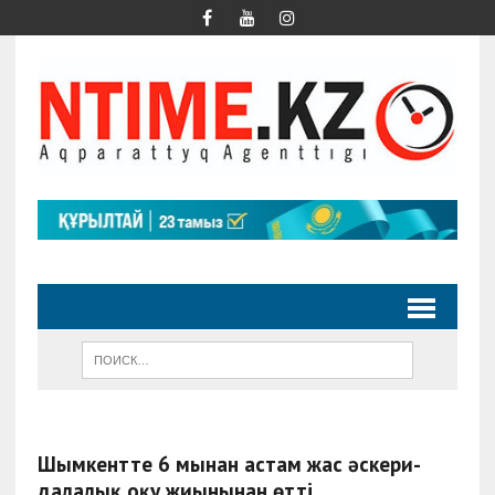
Шымкентте 6 мыңнан астам жас әскери-
далалық оқу жиынынан өтті