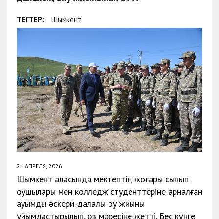
ТЕГТЕР:
Шымкент
24 АПРЕЛЯ, 2026
Шымкент қаласында мектептің жоғары сынып
оқушылары мен колледж студенттеріне арналған
ауқымды әскери-далалық оқу жиыны
ұйымдастырылып, өз мәресіне жетті. Бес күнге