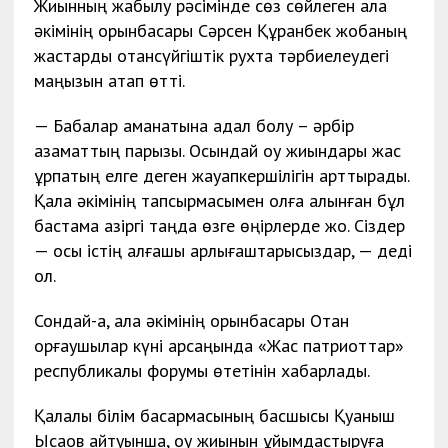
Жиынның жабылу рәсімінде сөз сөйлеген қала
әкімінің орынбасары Сәрсен Құранбек жобаның
жастарды отансүйгіштік рухта тәрбиелеудегі
маңызын атап өтті.
— Бабалар аманатына адал болу – әрбір
азаматтың парызы. Осындай оқу жиындары жас
ұрпақтың елге деген жауапкершілігін арттырады.
Қала әкімінің тапсырмасымен қолға алынған бұл
бастама қазіргі таңда өзге өңірлерде жоқ. Сіздер
— осы істің алғашқы қарлығаштарысыздар, — деді
ол.
Сондай-ақ, қала әкімінің орынбасары Отан
қорғаушылар күні қарсаңында «Жас патриоттар»
республикалық форумы өтетінін хабарлады.
Қалалық білім басқармасының басшысы Қуаныш
Ысқақов айтуынша, оқу жиынын ұйымдастыруға