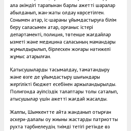
қала әкімдігі тарапынан барлық қажетті шаралар
қабылданып, жан-жақты қолдау көрсетілген.
Сонымен қатар, іс-шараны ұйымдастыруға білім
беру саласымен қатар, қорғаныс істері
департаменті, полиция, төтенше жағдайлар
қызметі және медицина саласының мамандары
жұмылдырылып, бірлескен жоғары нәтижелі
жұмыс атқарылған.
Қатысушыларды тасымалдау, тамақтандыру
және өзге де ұйымдастыру шығындары
жергілікті бюджет есебінен қаржыландырылды.
Полигонда қауіпсіздік талаптары толық сақталып,
қатысушылар үшін қажетті жағдай жасалды.
Жалпы, Шымкентте қайта жанданып отырған
әскери-далалық оқу жиыны жастарды патриоттық
рухта тәрбиелеудің тиімді тетігі ретінде өз