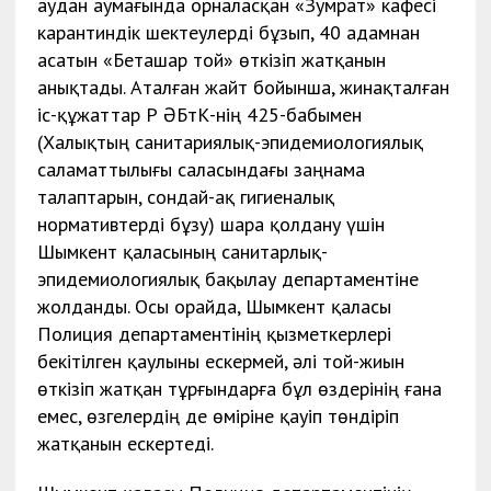
аудан аумағында орналасқан «Зумрат» кафесі
карантиндік шектеулерді бұзып, 40 адамнан
асатын «Беташар той» өткізіп жатқанын
анықтады. Аталған жайт бойынша, жинақталған
іс-құжаттар ҚР ӘҚБтК-нің 425-бабымен
(Халықтың санитариялық-эпидемиологиялық
саламаттылығы саласындағы заңнама
талаптарын, сондай-ақ гигиеналық
нормативтердi бұзу) шара қолдану үшін
Шымкент қаласының санитарлық-
эпидемиологиялық бақылау департаментіне
жолданды. Осы орайда, Шымкент қаласы
Полиция департаментінің қызметкерлері
бекітілген қаулыны ескермей, әлі той-жиын
өткізіп жатқан тұрғындарға бұл өздерінің ғана
емес, өзгелердің де өміріне қауіп төндіріп
жатқанын ескертеді.