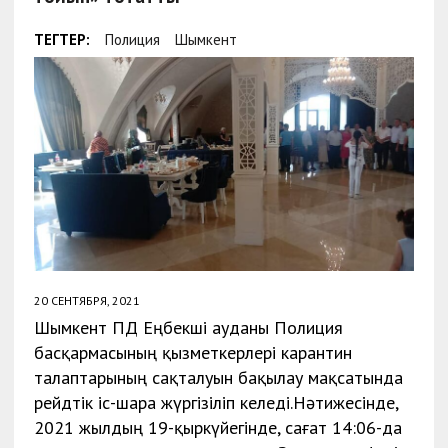
ТЕГТЕР:
Полиция
Шымкент
20 СЕНТЯБРЯ, 2021
Шымкент ҚПД Еңбекші ауданы Полиция
басқармасының қызметкерлері карантин
талаптарының сақталуын бақылау мақсатында
рейдтік іс-шара жүргізіліп келеді.Нәтижесінде,
2021 жылдың 19-қыркүйегінде, сағат 14:06-да