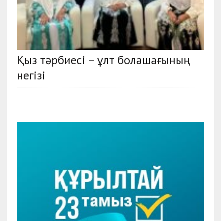
Қыз тәрбиесі – ұлт болашағының
негізі