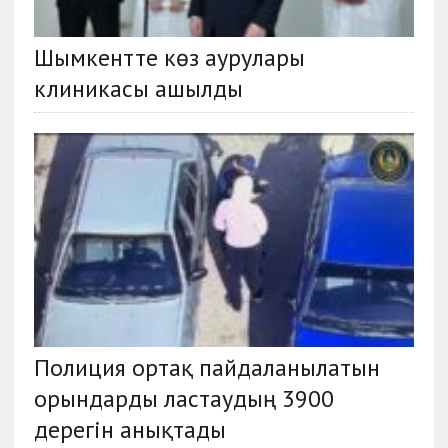
Шымкентте көз аурулары
клиникасы ашылды
Полиция ортақ пайдаланылатын
орындарды ластаудың 3900
дерегін анықтады