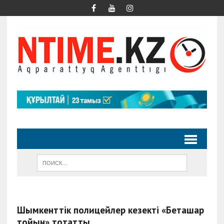
Шымкенттік полицейлер кезекті «Беташар
тойын» тоқтатты