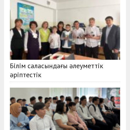
Білім саласындағы әлеуметтік
әріптестік