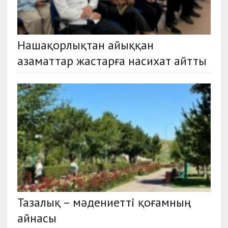
Нашақорлықтан айыққан
азаматтар жастарға насихат айтты
Тазалық – мәдениетті қоғамның
айнасы