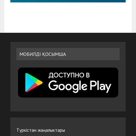
МОБИЛДІ ҚОСЫМША
Түркістан жаңалыктары