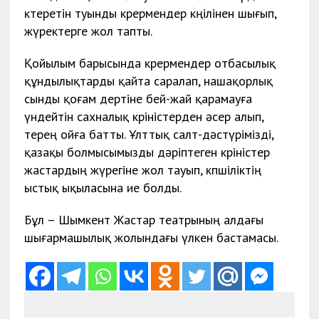
көтеретін туынды көрермендер көңілінен шығып,
жүректерге жол тапты.
Қойылым барысында көрермендер отбасылық
құндылықтарды қайта саралап, нашақорлық
сынды қоғам дертіне бей-жай қарамауға
үндейтін сахналық көріністерден әсер алып,
терең ойға батты. Ұлттық салт-дәстүрімізді,
қазақы
болмысымызды дәріптеген көріністер
жастардың жүрегіне жол тауып, көпшіліктің
ыстық ықыласына ие болды.
Бұл – Шымкент Жастар театрының алдағы
шығармашылық жолындағы үлкен бастамасы.