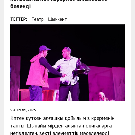
бөленді
ТЕГТЕР:
Театр
Шымкент
9 АПРЕЛЯ, 2025
Көптен күткен алғашқы қойылым өз көрерменін
тапты. Шынайы өмірден алынған оқиғаларға
негізделген, өзекті әлеуметтік мәселелерді