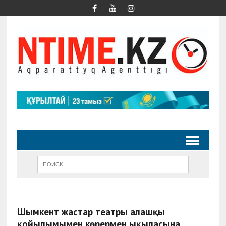
Шымкент жастар театры алғашқы
қойылымымен көрермен ықыласына