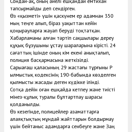
Сондай-ақ, оның әйелі ешқандай емтихан
тапсырмайды деп сендірген.
Өз «қызметі» үшін қаскүнем ер адамнан 350
мың теңге алып, біраз уақыттан кейін
қоңырауларға жауап беруді тоқтатқан.
Хабарламаны алған тәртіп сақшылары дереу
құқық бұзушыны ұстау шараларына кірісті. 24
сағаттың ішінде оның кім екені анықталып,
полиция басқармасына жеткізілді.
Сарыағаш қаласының 29 жастағы тұрғыны ҚР
Қылмыстық кодексінің 190-бабында көзделген
қылмысты жасады деген күдікке ілінді.
Сотқа дейін оған ешқайда кетпеу және тиісті
мінез-құлық туралы бұлтартпау шарасы
қолданылды.
Өз кезегінде, полицейлер азаматтарға
алаяқтықтың мұндай жайттарын болдырмау
үшін бейтаныс адамдарға сенбеуге және Заң