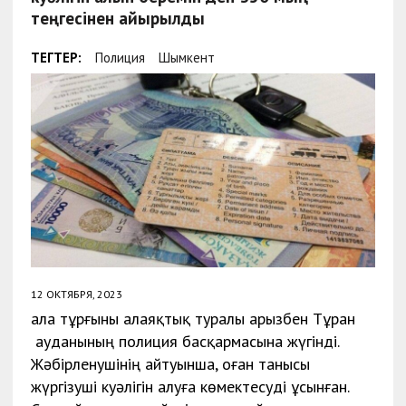
теңгесінен айырылды
ТЕГТЕР:
Полиция
Шымкент
12 ОКТЯБРЯ, 2023
Қала тұрғыны алаяқтық туралы арызбен Тұран
ауданының полиция басқармасына жүгінді.
Жәбірленушінің айтуынша, оған танысы
жүргізуші куәлігін алуға көмектесуді ұсынған.