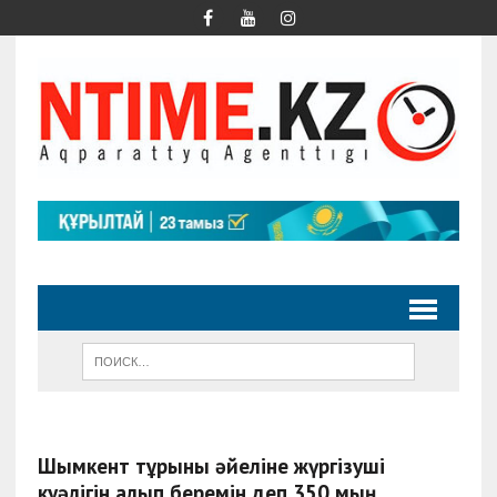
Шымкент тұрғыны әйеліне жүргізуші
куәлігін алып беремін деп 350 мың