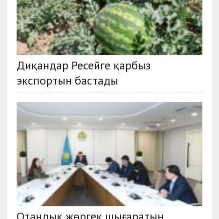
Диқандар Ресейге қарбыз
экспортын бастады
Отандық жөргек шығаратын