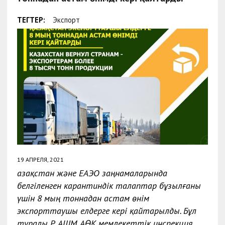
ТЕГТЕР:
Экспорт
19 АПРЕЛЯ, 2021
Қазақстан және ЕАЭО заңнамаларында
белгіленген карантиндік талаптар бұзылғаны
үшін 8 мың тоннадан астам өнім
экспорттаушы елдерге кері қайтарылды. Бұл
туралы ҚР АШМ АӨК мемлекеттік инспекция