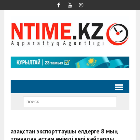
Қазақстан экспорттаушы елдерге 8 мың
тоннадан астам өнімді кері қайтарды