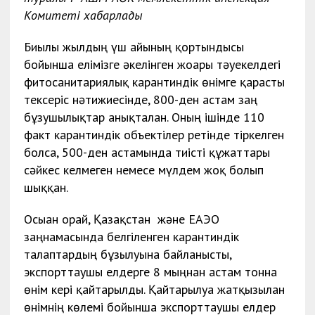
Комитеті хабарлады
Биылғы жылдың үш айының қортындысы
бойынша елімізге әкелінген жоғарғы тәуекелдегі
фитосанитариялық карантиндік өнімге қарасты
тексеріс нәтижиесінде, 800-ден астам заң
бұзушылықтар анықталған. Оның ішінде 110
факт карантиндік объектілер ретінде тіркелген
болса, 500-ден астамында тиісті құжаттары
сәйкес келмеген немесе мүлдем жоқ болып
шыққан.
Осыған орай, Қазақстан және ЕАЭО
заңнамасында белгіленген карантиндік
талаптардың бұзылуына байланысты,
экспорттаушы елдерге 8 мыңнан астам тонна
өнім кері қайтарылды. Қайтарылуға жатқызылған
өнімнің көлемі бойынша экспорттаушы елдер