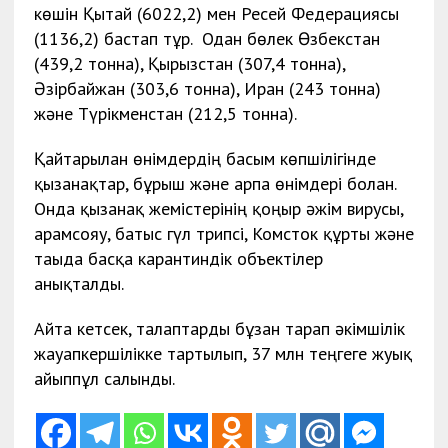
көшін Қытай (6022,2) мен Ресей Федерациясы
(1136,2) бастап тұр. Одан бөлек Өзбекстан
(439,2 тонна), Қырғызстан (307,4 тонна),
Әзірбайжан (303,6 тонна), Иран (243 тонна)
және Түрікменстан (212,5 тонна).
Қайтарылған өнімдердің басым көпшілігінде
қызанақтар, бұрыш және арпа өнімдері болған.
Онда қызанақ жемістерінің қоңыр әжім вирусы,
арамсояу, батыс гүл трипсі, Комсток құрты және
тағыда басқа карантиндік объектілер
анықталды.
Айта кетсек, талаптарды бұзған тарап әкімшілік
жауапкершілікке тартылып, 37 млн теңгеге жуық
айыппұл салынды.