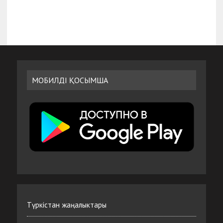
МОБИЛДІ ҚОСЫМША
Түркістан жаңалыктары