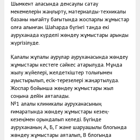
Шымкент қаласында денсаулық сақтау
мекемелерін жаңғырту, материалдық-техникалық
базаны нығайту бағытында жоспарлы жұмыстар
қолға алынған. Шаһарда бүгінгі таңда екі
ауруханада күрделі жөндеу жұмыстары қарқынды
жүргізілуде.
Қалалық жұқпалы аурулар ауруханасында жөндеу
жұмыстары кестеге сәйкес атқарылуда. Мұнда
жылу жүйелері, желдеткіштер толығымен
ауыстырылып, есік-терезелері жаңартылуда.
Жоспар бойынша жөндеу жұмыстары жыл
соңына дейін аяқталады.
№1 қалалық клиникалық ауруханасының
ғимаратында жөндеу жұмыстары кезең-
кезеңімен орындалып келеді. Бүгінде
аурухананың А, Б, Г және шаруашылық блогында
жөндеу жұмыстары аяқталып, В блогында