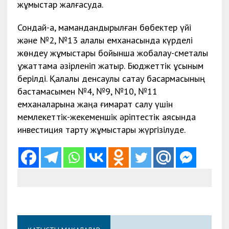
жұмыстар жалғасуда.
Сондай-ақ, мамандандырылған бөбектер үйі
және №2, №13 қалалық емханасында күрделі
жөндеу жұмыстары бойынша жобалау-сметалық
құжаттама әзірленіп жатыр. Бюджеттік ұсыным
берілді. Қалалық денсаулық сақтау басқармасының
бастамасымен №4, №9, №10, №11
емханаларына жаңа ғимарат салу үшін
мемлекеттік-жекеменшік әріптестік аясында
инвестиция тарту жұмыстары жүргізілуде.