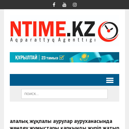
Қалалық жұқпалы аурулар ауруханасында
жөндеу жұмыстары қарқынды жүріп жатыр