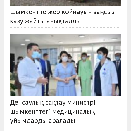
Шымкентте жер қойнауын заңсыз
қазу жайты анықталды
Денсаулық сақтау министрі
шымкенттегі медициналық
ұйымдарды аралады