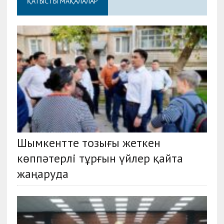
ҚАТЫСТЫ МАҚАЛАЛАР
Шымкентте тозығы жеткен
көппәтерлі тұрғын үйлер қайта
жаңаруда