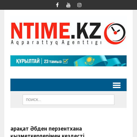
Қарақат Әбден перзентхана
қызметкерлерімен кездесті