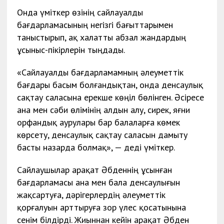
Онда үміткер өзінің сайлауалды
бағдарламасының негізгі бағыттарымен
таныстырып, ақ халатты абзал жандардың
ұсыныс-пікірлерін тыңдады.
«Сайлауалды бағдарламамның әлеуметтік
бағдары басым болғандықтан, онда денсаулық
сақтау саласына ерекше көңіл бөлінген. Әсіресе
ана мен сәби өлімінің алдын алу, сирек, яғни
орфандық аурулары бар балаларға көмек
көрсету, денсаулық сақтау саласын дамыту
басты назарда болмақ», — деді үміткер.
Сайлаушылар Қарақат Әбденнің ұсынған
бағдарламасы ана мен бала денсаулығын
жақсартуға, дәрігерлердің әлеуметтік
қорғалуын арттыруға зор үлес қосатынына
сенім білдірді. Жиыннан кейін Қарақат Әбден