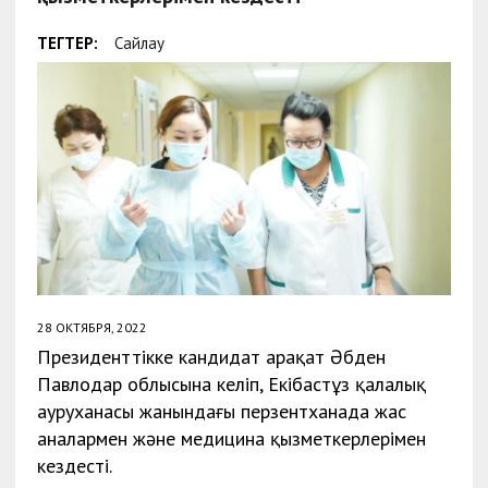
ТЕГТЕР:
Сайлау
28 ОКТЯБРЯ, 2022
Президенттікке кандидат Қарақат Әбден
Павлодар облысына келіп, Екібастұз қалалық
ауруханасы жанындағы перзентханада жас
аналармен және медицина қызметкерлерімен
кездесті.