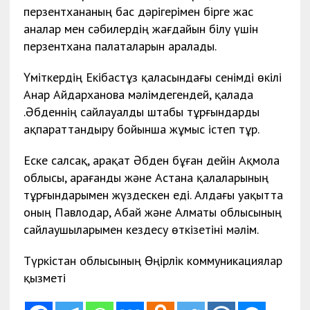
перзентхананың бас дәрігерімен бірге жас
аналар мен сәбилердің жағдайын білу үшін
перзентхана палаталарын аралады.
Үміткердің Екібастұз қаласындағы сенімді өкілі
Анар Айдарханова мәлімдегендей, қалада
Қ.Әбденнің сайлауалды штабы тұрғындарды
ақпараттандыру бойынша жұмыс істеп тұр.
Еске салсақ, Қарақат Әбден бұған дейін Ақмола
облысы, Қарағанды және Астана қалаларының
тұрғындарымен жүздескен еді. Алдағы уақытта
оның Павлодар, Абай және Алматы облысының
сайлаушыларымен кездесу өткізетіні мәлім.
Түркістан облысының Өңірлік коммуникациялар
қызметі