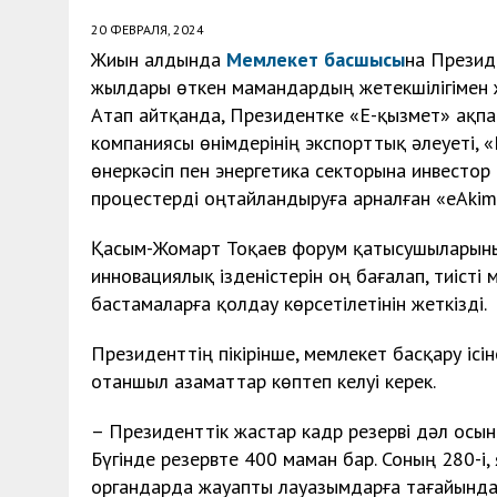
20 ФЕВРАЛЯ, 2024
Жиын алдында
Мемлекет басшысы
на Презид
жылдары өткен мамандардың жетекшілігімен 
Атап айтқанда, Президентке «Е-қызмет» ақпа
компаниясы өнімдерінің экспорттық әлеуеті, 
өнеркәсіп пен энергетика секторына инвестор
процестерді оңтайландыруға арналған «eAkima
Қасым-Жомарт Тоқаев форум қатысушыларыны
инновациялық ізденістерін оң бағалап, тиісті
бастамаларға қолдау көрсетілетінін жеткізді.
Президенттің пікірінше, мемлекет басқару ісіне
отаншыл азаматтар көптеп келуі керек.
– Президенттік жастар кадр резерві дәл осын
Бүгінде резервте 400 маман бар. Соның 280-і,
органдарда жауапты лауазымдарға тағайында