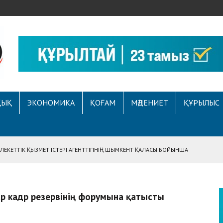
ҚЫҚ
ЭКОНОМИКА
ҚОҒАМ
МӘДЕНИЕТ
ҚҰРЫЛЫС
ЕКЕТТІК ҚЫЗМЕТ ІСТЕРІ АГЕНТТІГІНІҢ ШЫМКЕНТ ҚАЛАСЫ БОЙЫНША
АСЫНА ЖҮГІНГЕН АЗАМАТТЫҢ ҚҰҚЫҒЫ ҚАЛПЫНА КЕЛТІРІЛДІ
 АУҚЫМДЫ МЕРЕКЕЛІК ІС-ШАРА ӨТТІ
ар кадр резервінің форумына қатысты
Е ҚҰҚЫҚТЫҚ САУАТТЫЛЫҚ МӘСЕЛЕЛЕРІ ТАЛҚЫЛАНДЫ
А СҰХБАТ БЕРІЛДІ