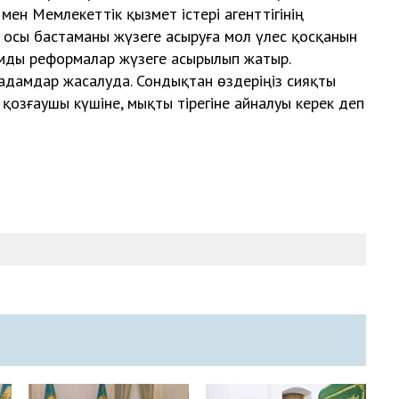
мен Мемлекеттік қызмет істері агенттігінің
 осы бастаманы жүзеге асыруға мол үлес қосқанын
уқымды реформалар жүзеге асырылып жатыр.
қадамдар жасалуда. Сондықтан өздеріңіз сияқты
 қозғаушы күшіне, мықты тірегіне айналуы керек деп