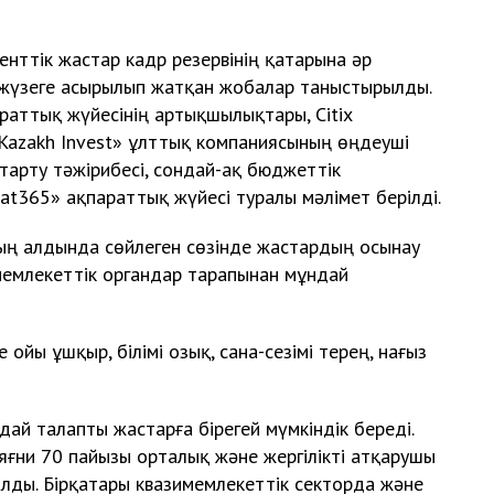
енттік жастар кадр резервінің қатарына әр
жүзеге асырылып жатқан жобалар таныстырылды.
раттық жүйесінің артықшылықтары, Citix
«Kazakh Invest» ұлттық компаниясының өңдеуші
 тарту тәжірибесі, сондай-ақ бюджеттік
t365» ақпараттық жүйесі туралы мәлімет берілді.
ң алдында сөйлеген сөзінде жастардың осынау
 мемлекеттік органдар тарапынан мұндай
 ойы ұшқыр, білімі озық, сана-сезімі терең, нағыз
дай талапты жастарға бірегей мүмкіндік береді.
 яғни 70 пайызы орталық және жергілікті атқарушы
лды. Бірқатары квазимемлекеттік секторда және