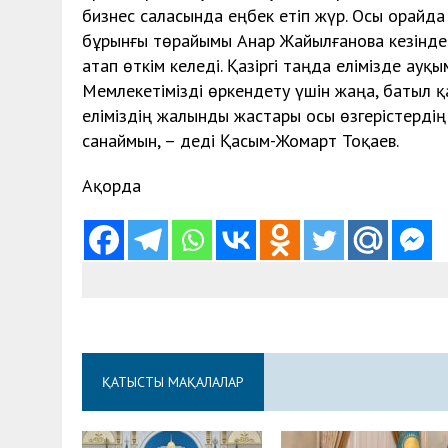
бизнес саласында еңбек етіп жүр. Осы орайда 
бұрынғы төрайымы Анар Жайылғанова кезінде
атап өткім келеді. Қазіргі таңда елімізде а
Мемлекетімізді өркендету үшін жаңа, батыл 
еліміздің жалынды жастары осы өзгерістердің
санаймын, – деді Қасым-Жомарт Тоқаев.
Ақорда
ҚАТЫСТЫ МАҚАЛАЛАР