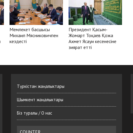
Мемлекет басшысы
Президент Қасым-
Михаил Мясниковичпен
Жомарт Тоқаев Қожа
н
кездесті
Ахмет Ясауи кесенесіне
зиярат етті
Түркістан жаңалыктары
Шымкент жаңалыктары
Біз туралы / О нас
COUNTER