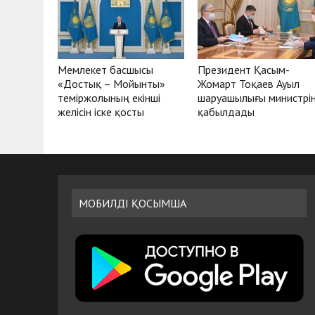
Мемлекет басшысы
Президент Қасым-
«Достық – Мойынты»
Жомарт Тоқаев Ауыл
теміржолының екінші
шаруашылығы министрі
желісін іске қосты
қабылдады
МОБИЛДІ ҚОСЫМША