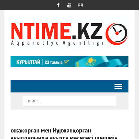
Қожақорған мен Нұржанқорған
ауылдарында ауызсу мәселесі шешімін