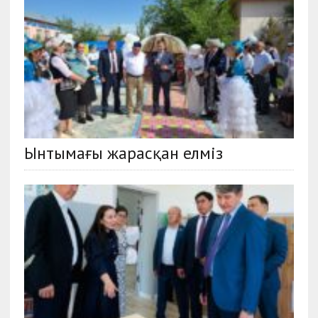
Ынтымағы жарасқан елміз