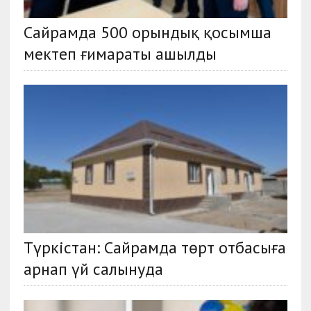
Сайрамда 500 орындық қосымша
мектеп ғимараты ашылды
Түркістан: Сайрамда төрт отбасыға
арнап үй салынуда