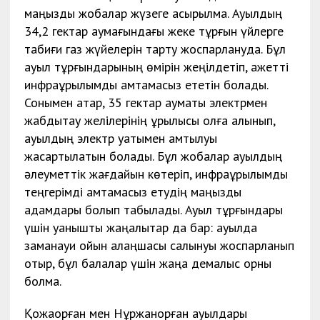
маңызды жобалар жүзеге асырылмақ. Ауылдың
34,2 гектар аумағындағы жеке тұрғын үйлерге
табиғи газ жүйелерін тарту жоспарлануда. Бұл
ауыл тұрғындарының өмірін жеңілдетіп, қажетті
инфрақұрылымды қамтамасыз ететін болады.
Сонымен қатар, 35 гектар аумақты электрмен
жабдықтау желілерінің құрылысы қолға алынып,
ауылдың электр қуатымен қамтылуы
жақсартылатын болады. Бұл жобалар ауылдың
әлеуметтік жағдайын көтеріп, инфрақұрылымдық
теңгерімді қамтамасыз етудің маңызды
қадамдары болып табылады. Ауыл тұрғындары
үшін қуанышты жаңалықтар да бар: ауылда
заманауи ойын алаңшасы салынуы жоспарланып
отыр, бұл балалар үшін жаңа демалыс орны
болмақ.
Қожақорған мен Нұржанқорған ауылдары