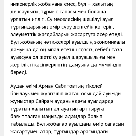
инженерлік жоба ғана емес, бұл – халықтың
денсаулығы, тұрмыс сапасы мен болашақ
ұрпақтың игілігі. Су мәселесінің шешілуі ауыл
тұрғындарының өмір сүру деңгейін көтеріп,
әлеуметтік жағдайларын жақсартуға әсер етеді.
Бұл жобаның нәтижелері ауылдың экономикалық
дамуына да оң ықпал ететіні сөзсіз, себебі таза
ауызсуға қол жеткізу ауыл шаруашылығы мен
жергілікті кәсіпкерліктің дамуына да мүмкіндік
береді.
Аудан әкімі Арман Сабитовтың тікелей
бақылауымен жүргізіліп жатқан осындай ауқымды
жұмыстар Сайрам ауданындағы ауылдарда
тұратын халықтың әл-ауқатын арттыруға
бағытталған маңызды қадамдар болып
табылады. Бұл жобалар ауылдағы өмір сапасын
жақсартумен қатар, тұрғындар арасындағы