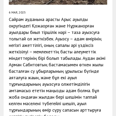
6 МАЯ, 2025
Сайрам ауданына қарасты Арыс ауылдық
округіндегі Қожақорған және Нұржанқорған
ауылдары биыл тіршілік нәрі – таза ауызсуға
толықтай қол жеткізбек. Ауызсу – адам өмірінің
негізгі қажеттілігі, оның сапалы әрі үздіксіз
жеткізілуі – мемлекеттің басты әлеуметтік
міндеттерінің бірі болып табылады. Аудан әкімі
Арман Сабитовтың бастамасымен өткен жылы
басталған су құбырларының құрылысы бүгінде
аяқталуға жақын, және бұл екі ауыл
тұрғындарының ауызсуға қолжетімділігін
қамтамасыз ететін маңызды қадам болмақ. Бұл
жоба ондаған жылдан бері шешімін таппай
келген мәселені түбегейлі шешіп, ауыл
тұрғындарының өмір сүру сапасын арттыруға