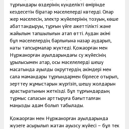
тұрғындары өздерінің күнделікті өмірінде
кездесетін бірқатар мәселелерді көтерді. Олар
жер мәселесін, электр жүйелерінің тозуын, көше
абаттандыруы, тұрғын үйге қажеттілікті және
жайылым тапшылығын атап өтті. Аудан әкімі
бұл мәселелердің барлығына назар аударып,
нақты тапсырмалар жүктеді. Қожақорған мен
Нұржанқорған ауылдарындағы су жүйесінің
құрылысымен қатар, осы мәселелерді шешу
мақсатында ауылдық округтердің әкімдері мен
сала мамандары тұрғындармен бірлесе отырып,
зерттеу жұмыстарын жүргізіп, шешу жолдарын
қарастыратынын жеткізді. Бұл тұрғындардың
тұрмыс сапасын арттыруға бағытталған
маңызды қадам болып табылады.
Қожақорған мен Нұржанқорған ауылдарында
жүзеге асырылып жатқан ауызсу жүйесі – бұл тек