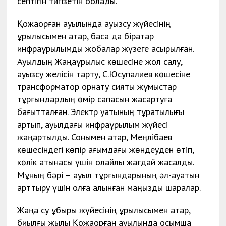
септігін тигізетін болады.
Қожақорған ауылында ауызсу жүйесінің
құрылысымен қатар, басқа да бірқатар
инфрақұрылымдық жобалар жүзеге асырылған.
Ауылдың Жаңақұрылыс көшесіне жол салу,
ауызсу желісін тарту, С.Юсупалиев көшесіне
трансформатор орнату сияқты жұмыстар
тұрғындардың өмір сапасын жақсартуға
бағытталған. Электр қуатының тұрақтылығы
артып, ауылдағы инфрақұрылым жүйесі
жаңартылды. Сонымен қатар, Меңлібаев
көшесіндегі көпір ағымдағы жөндеуден өтіп,
көлік қатынасы үшін қолайлы жағдай жасалды.
Мұның бәрі – ауыл тұрғындарының әл-ауқатын
арттыру үшін қолға алынған маңызды шаралар.
Жаңа су құбыры жүйесінің құрылысымен қатар,
биылғы жылы Қожақорған ауылында қосымша