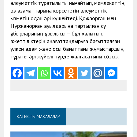
әлеуметтік тұрақтылықты нығайтып, мемлекеттің
өз азаматтарына көрсететін әлеуметтік
қызметін одан әрі күшейтеді. Қожақорған мен
Нұржанқорған ауылдарына тартылған су
құбырларының құрылысы – бұл халықтың
қажеттіліктерін қанағаттандыруға бағытталған
үлкен қадам және осы бағыттағы жұмыстардың
тұрақты әрі жүйелі түрде жалғасатыны сөзсіз.
ҚАТЫСТЫ МАҚАЛАЛАР