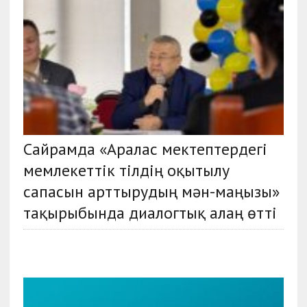
Сайрамда «Аралас мектептердегі
мемлекеттік тілдің оқытылу
сапасын арттырудың мән-маңызы»
тақырыбында диалогтық алаң өтті