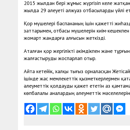
2015 жылдан бері жұмыс жүргізіп келе жатқ
жылда 29 әлеуеті әлжуаз отбасыларды үйлі ет
Қор мүшелері баспананың ішін қажетті жиһазд
заттарымен, отбасы мүшелерін киім-кешекпен
жомарт жандарға алғысын жеткізді.
Аталған қор жергілікті әкімдікпен және тұр
жалғастыруды жоспарлап отыр.
Айта кетейік, халқы тығыз орналасқан Жетіс
ішінде жас мемлекеттік қызметкерлермен қата
әлеуметтік қолдауды қажет ететін аз қамтам
көпбалалы аналардың әлеуметтік мәселелері