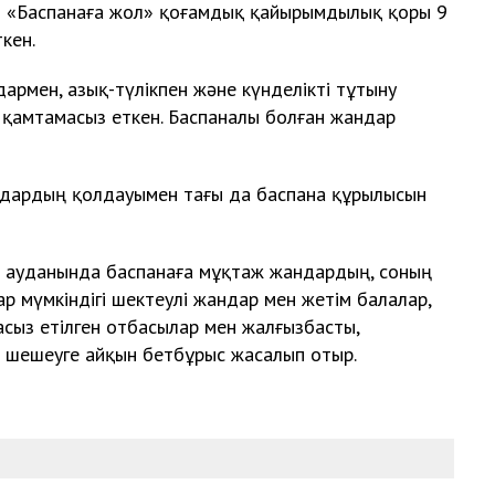
ан «Баспанаға жол» қоғамдық қайырымдылық қоры 9
кен.
армен, азық-түлікпен және күнделікті тұтыну
 қамтамасыз еткен. Баспаналы болған жандар
ғындардың қолдауымен тағы да баспана құрылысын
ай ауданында баспанаға мұқтаж жандардың, соның
р мүмкіндігі шектеулі жандар мен жетім балалар,
асыз етілген отбасылар мен жалғызбасты,
н шешеуге айқын бетбұрыс жасалып отыр.