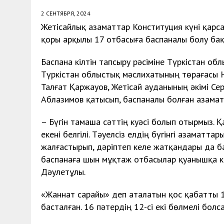
2 СЕНТЯБРЯ, 2024
Жетісайлық азаматтар Конституция күні қар
қоры арқылы 17 отбасыға баспаналы болу ба
Баспана кілтін тапсыру рәсіміне Түркістан об
Түркістан облыстық мәслихатының төрағасы 
Талғат Қаржауов, Жетісай ауданының әкімі Се
Аблазимов қатысып, баспаналы болған азаматта
– Бүгін тамаша сәттің куәсі болып отырмыз. Қ
екені белгілі. Тәуелсіз елдің бүгінгі азаматта
жалғастырып, дәріптеп келе жатқандары да б
баспанаға шын мұқтаж отбасылар қуанышқа ке
Дәулетұлы.
«Жаннат сарайы» деп аталатын қос қабатты 
басталған. 16 пәтердің 12-сі екі бөлмелі болс