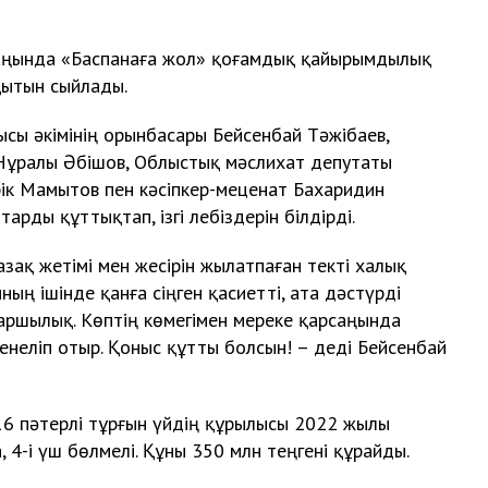
саңында «Баспанаға жол» қоғамдық қайырымдылық
қытын сыйлады.
лысы әкімінің орынбасары Бейсенбай Тәжібаев,
Нұралы Әбішов, Облыстық мәслихат депутаты
рік Мамытов пен кәсіпкер-меценат
Бахаридин
рды құттықтап, ізгі лебіздерін білдірді.
азақ жетімі мен жесірін жылатпаған текті халық
рының ішінде қанға сіңген қасиетті, ата дәстүрді
аршылық. Көптің көмегімен мереке қарсаңында
неліп отыр. Қоныс құтты болсын! – деді Бейсенбай
16 пәтерлі тұрғын үйдің құрылысы 2022 жылы
а, 4-і үш бөлмелі. Құны 350 млн теңгені құрайды.