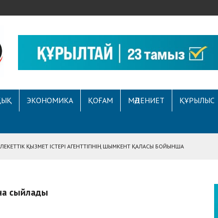
ҚЫҚ
ЭКОНОМИКА
ҚОҒАМ
МӘДЕНИЕТ
ҚҰРЫЛЫС
ЕКЕТТІК ҚЫЗМЕТ ІСТЕРІ АГЕНТТІГІНІҢ ШЫМКЕНТ ҚАЛАСЫ БОЙЫНША
АСЫНА ЖҮГІНГЕН АЗАМАТТЫҢ ҚҰҚЫҒЫ ҚАЛПЫНА КЕЛТІРІЛДІ
 АУҚЫМДЫ МЕРЕКЕЛІК ІС-ШАРА ӨТТІ
ана сыйлады
Е ҚҰҚЫҚТЫҚ САУАТТЫЛЫҚ МӘСЕЛЕЛЕРІ ТАЛҚЫЛАНДЫ
А СҰХБАТ БЕРІЛДІ