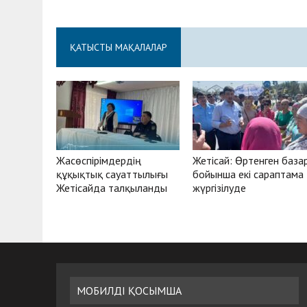
ҚАТЫСТЫ МАҚАЛАЛАР
Жасөспірімдердің
Жетісай: Өртенген база
құқықтық сауаттылығы
бойынша екі сараптама
Жетісайда талқыланды
жүргізілуде
МОБИЛДІ ҚОСЫМША