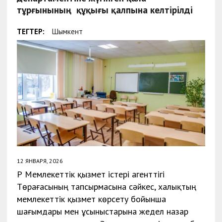
тұрғынының құқығы қалпына келтірілді
ТЕГТЕР:
Шымкент
12 ЯНВАРЯ, 2026
ҚР Мемлекеттік қызмет істері агенттігі
Төрағасының тапсырмасына сәйкес, халықтың
мемлекеттік қызмет көрсету бойынша
шағымдары мен ұсыныстарына жедел назар