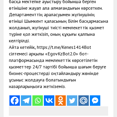
басқа мектепке ауыстыру бойынша берген
өтінішіне жауап ала алмағандығын көрсеткен.
Департаменттің араласуымен жүгінушінің
өтініші Шымкент қаласының Білім басқармасына
жолданып, жүгінуші тиісті мемлекеттік қызмет
түріне қол жеткізіп, оның құқығы қалпына
келтірілді.
Айта кетейік, https://t.me/Kenes1414Bot
сілтемесі арқылы «EgovKzBot2.0» бот-
платформасында мемлекеттік көрсетілетін
қызметтер 24/7 тәртібі бойынша шағым беруге
бизнес-процестерді оңтайландыру жөнінде
ұсыныс жолдауға болатындығын
назарларыңызға жеткіземіз.