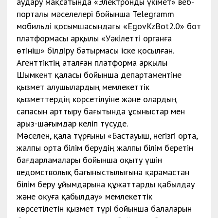
аудару мақсатында «Электронды үкімет» веб-
порталы мәселелері бойынша Telegramm
мобильді қосымшасындағы «EgovKzBot2.0» бот
платформасы арқылы «Уәкілетті органға
өтініш» білдіру батырмасы іске қосылған.
Агенттіктің аталған платформа арқылы
Шымкент қаласы бойынша департаментіне
қызмет алушылардың мемлекеттік
қызметтердің көрсетілуіне және олардың
сапасын арттыру бағытында ұсыныстар мен
арыз-шағымдар келіп түсуде.
Мәселен, қала тұрғыны «Бастауыш, негізгі орта,
жалпы орта білім берудің жалпы білім беретін
бағдарламалары бойынша оқыту үшін
ведомстволық бағыныстылығына қарамастан
білім беру ұйымдарына құжаттарды қабылдау
және оқуға қабылдау» мемлекеттік
көрсетілетін қызмет түрі бойынша балаларын