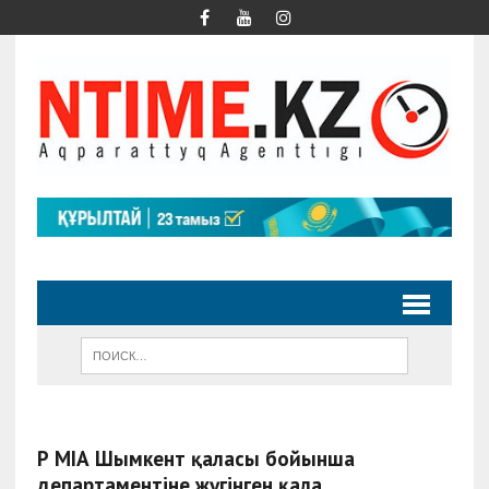
ҚР МҚІА Шымкент қаласы бойынша
департаментіне жүгінген қала