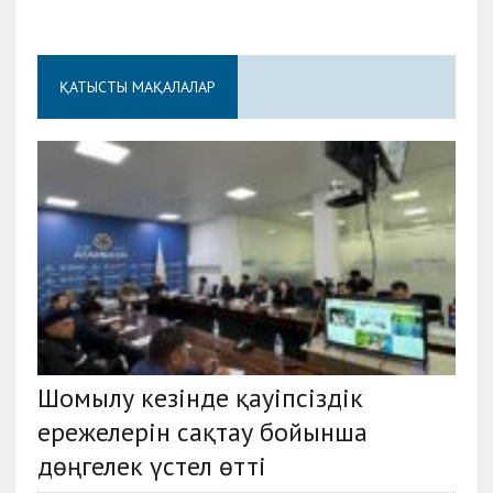
ҚАТЫСТЫ МАҚАЛАЛАР
Шомылу кезінде қауіпсіздік
ережелерін сақтау бойынша
дөңгелек үстел өтті