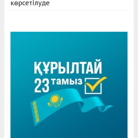
көрсетілуде