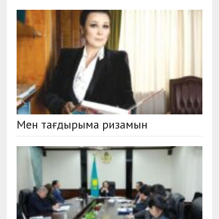
Мен тағдырыма ризамын