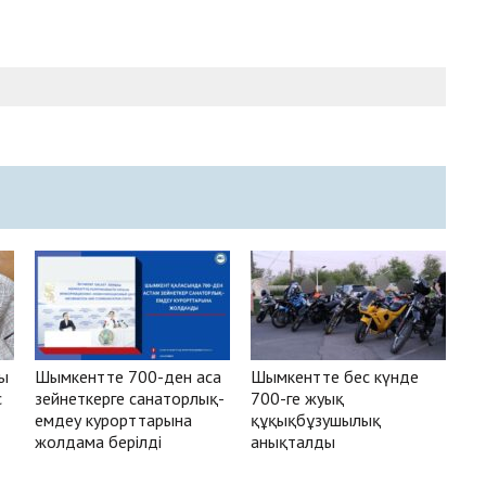
сы
Шымкентте 700-ден аса
Шымкентте бес күнде
с
зейнеткерге санаторлық-
700-ге жуық
емдеу курорттарына
құқықбұзушылық
жолдама берілді
анықталды