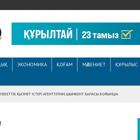
ҚЫҚ
ЭКОНОМИКА
ҚОҒАМ
МӘДЕНИЕТ
ҚҰРЫЛЫС
ЕКЕТТІК ҚЫЗМЕТ ІСТЕРІ АГЕНТТІГІНІҢ ШЫМКЕНТ ҚАЛАСЫ БОЙЫНША
АСЫНА ЖҮГІНГЕН АЗАМАТТЫҢ ҚҰҚЫҒЫ ҚАЛПЫНА КЕЛТІРІЛДІ
 АУҚЫМДЫ МЕРЕКЕЛІК ІС-ШАРА ӨТТІ
!
Е ҚҰҚЫҚТЫҚ САУАТТЫЛЫҚ МӘСЕЛЕЛЕРІ ТАЛҚЫЛАНДЫ
А СҰХБАТ БЕРІЛДІ