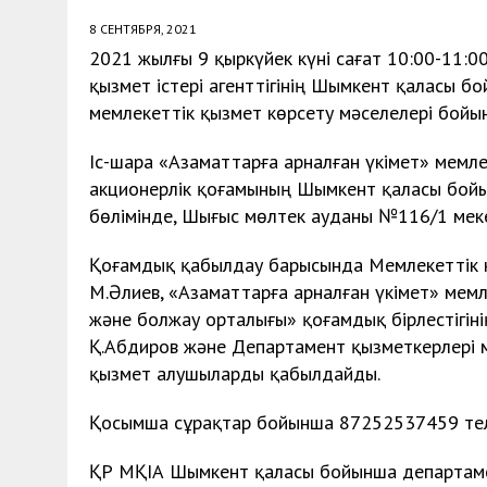
8 СЕНТЯБРЯ, 2021
2021 жылғы 9 қыркүйек күні сағат 10:00-11:
қызмет істері агенттігінің Шымкент қаласы 
мемлекеттік қызмет көрсету мәселелері б
Іс-шара «Азаматтарға арналған үкімет» мемл
акционерлік қоғамының Шымкент қаласы бой
бөлімінде, Шығыс мөлтек ауданы №116/1 мек
Қоғамдық қабылдау барысында Мемлекеттік 
М.Әлиев, «Азаматтарға арналған үкімет» ме
және болжау орталығы» қоғамдық бірлестігіні
Қ.Абдиров және Департамент қызметкерлері 
қызмет алушыларды қабылдайды.
Қосымша сұрақтар бойынша 87252537459 тел
ҚР МҚІА Шымкент қаласы бойынша департам