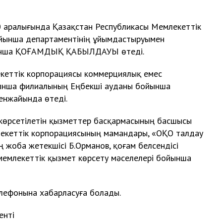
00 аралығында Қазақстан Республикасы Мемлекеттік
бойынша департаментінің ұйымдастыруымен
ойынша ҚОҒАМДЫҚ ҚАБЫЛДАУЫ өтеді.
екеттік корпорациясы коммерциялық емес
ынша филиалының Еңбекші ауданы бойынша
енжайында өтеді.
көрсетілетін қызметтер басқармасының басшысы
млекеттік корпорациясының мамандары, «ОҚО талдау
ң жоба жетекшісі Б.Орманов, қоғам белсендісі
мемлекеттік қызмет көрсету мәселелері бойынша
ефонына хабарласуға болады.
енті