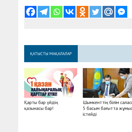
ҚАТЫСТЫ МАҚАЛАЛАР
Қарты бар үйдің
Шымкенттің білім сала
қазынасы бар!
5 басым бағытта жұмы
істейді