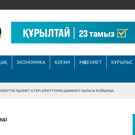
ҚЫҚ
ЭКОНОМИКА
ҚОҒАМ
МӘДЕНИЕТ
ҚҰРЫЛЫС
ЕКЕТТІК ҚЫЗМЕТ ІСТЕРІ АГЕНТТІГІНІҢ ШЫМКЕНТ ҚАЛАСЫ БОЙЫНША
АСЫНА ЖҮГІНГЕН АЗАМАТТЫҢ ҚҰҚЫҒЫ ҚАЛПЫНА КЕЛТІРІЛДІ
 АУҚЫМДЫ МЕРЕКЕЛІК ІС-ШАРА ӨТТІ
еді
Е ҚҰҚЫҚТЫҚ САУАТТЫЛЫҚ МӘСЕЛЕЛЕРІ ТАЛҚЫЛАНДЫ
А СҰХБАТ БЕРІЛДІ