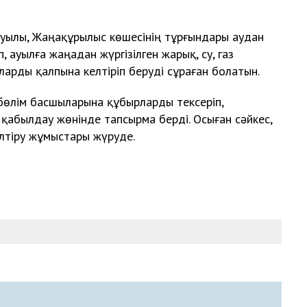
 ауылы, Жаңақұрылыс көшесінің тұрғындары аудан
 ауылға жаңадан жүргізілген жарық, су, газ
арды қалпына келтіріп беруді сұраған болатын.
 бөлім басшыларына құбырларды тексеріп,
қабылдау жөнінде тапсырма берді. Осыған сәйкес,
елтіру жұмыстары жүруде.