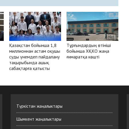
Қазақстан бойынша 1,8
Тұрғындардың өтініші
миллионнан астам оқушы
бойынша ХҚКО жаңа
суды үнемдеп пайдалану
ғимаратқа көшті
тақырыбында ашық
сабақтарға қатысты
Түркістан жаңалыктары
Шымкент жаңалыктары