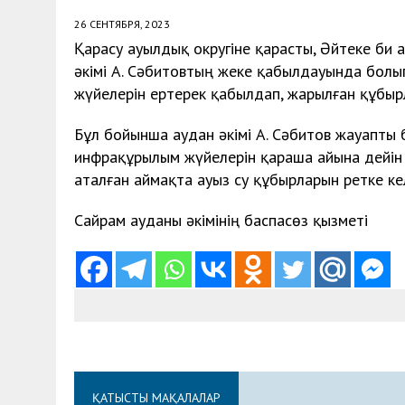
26 СЕНТЯБРЯ, 2023
Қарасу ауылдық округіне қарасты, Әйтеке би
әкімі А. Сәбитовтың жеке қабылдауында болып,
жүйелерін ертерек қабылдап, жарылған құбырл
Бұл бойынша аудан әкімі А. Сәбитов жауапты
инфрақұрылым жүйелерін қараша айына дейін 
аталған аймақта ауыз су құбырларын ретке к
Сайрам ауданы әкімінің баспасөз қызметі
ҚАТЫСТЫ МАҚАЛАЛАР