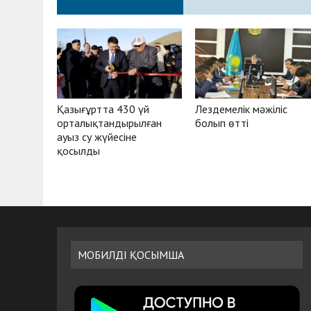
Қазығұртта 430 үй
Лездемелік мәжіліс
орталықтандырылған
болып өтті
ауыз су жүйесіне
қосылды
МОБИЛДІ ҚОСЫМША