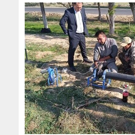
30 МАЯ, 2026
|
ТҮСІНДІРУ ЖҰМЫСТАРЫ ЖҮРГІЗІЛДІ