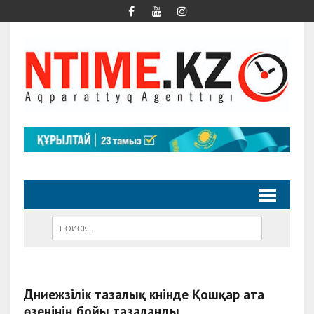
Дүниежүзілік тазалық күнінде Қошқар ата
өзенінің бойы тазаланды