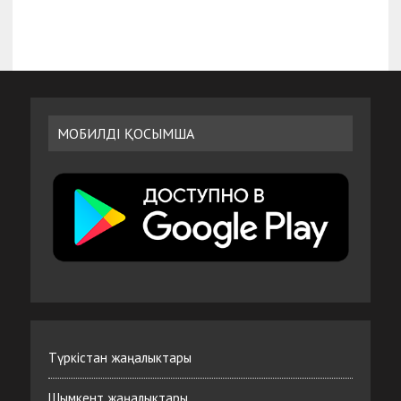
МОБИЛДІ ҚОСЫМША
Түркістан жаңалыктары
Шымкент жаңалыктары