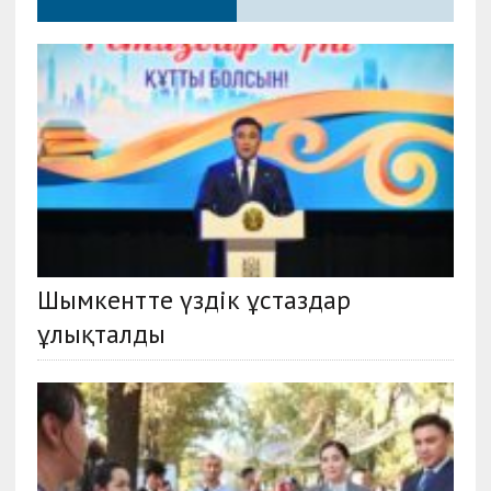
Шымкентте үздік ұстаздар
ұлықталды