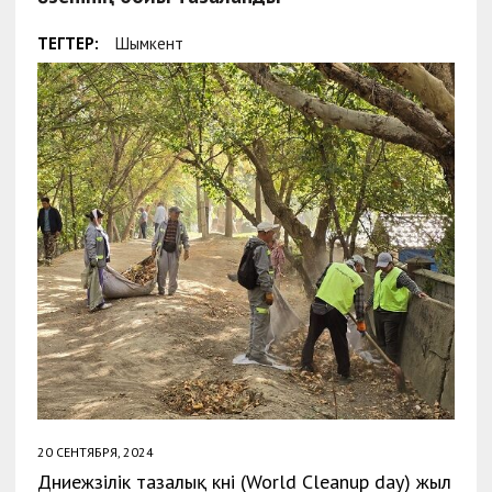
ТЕГТЕР:
Шымкент
20 СЕНТЯБРЯ, 2024
Дүниежүзілік тазалық күні (World Cleanup day) жыл