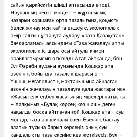
сайын қыркүйектің үшінші аптасында өтеді.
Науқанның негізгі міндеті – жұртшылық
назарын қоршаған орта тазалығына, қоқысты
бөлек жинау мен қайта өңдеуге, экологиялық
өмір салтын ұстануға аудару. «Таза Қазақстан»
бағдарламасы аясындағы «Таза жағалау» атты
экологиялық іс-шара осы айтулы күнмен
орайластырылып өткізілді. Атап айтқанда, бүгін
Әл-Фараби ауданы аумағында Қошқар ата
өзенінің бойында тазалық шарасы өтті.
Үшінші мегаполистің мақтанышына айналған
өзеннің жағалауын тазалауға қала жастары мен
«Жасыл ел» еңбек жасағының мүшелері қатысты.
– Халқымыз «Бұлақ көрсең көзін аш» деген
нақылды босқа айтпаған ғой. Қошқар ата – суы
мөлдір, таза әрі шипалы өзен. Өзеннің бастау
алатын тұсына барып көрсеңіз оның суы
қаншалықты таза екеніне көз жеткізесіз. Бұл –