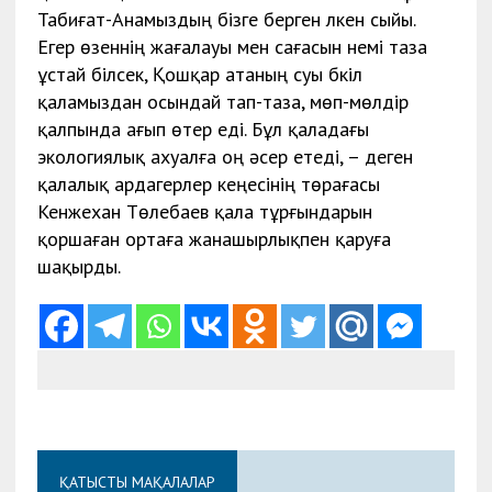
Табиғат-Анамыздың бізге берген үлкен сыйы.
Егер өзеннің жағалауы мен сағасын үнемі таза
ұстай білсек, Қошқар атаның суы бүкіл
қаламыздан осындай тап-таза, мөп-мөлдір
қалпында ағып өтер еді. Бұл қаладағы
экологиялық ахуалға оң әсер етеді, – деген
қалалық ардагерлер кеңесінің төрағасы
Кенжехан Төлебаев қала тұрғындарын
қоршаған ортаға жанашырлықпен қаруға
шақырды.
ҚАТЫСТЫ МАҚАЛАЛАР