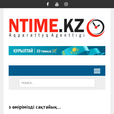
Өз өмірімізді сақтайық…