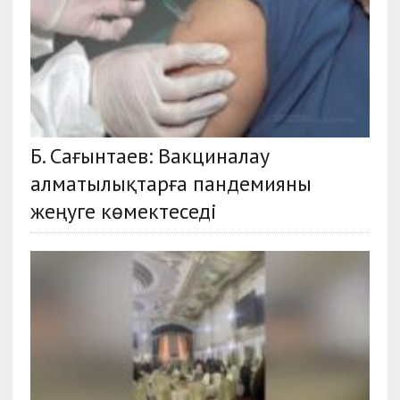
Б. Сағынтаев: Вакциналау
алматылықтарға пандемияны
жеңуге көмектеседі