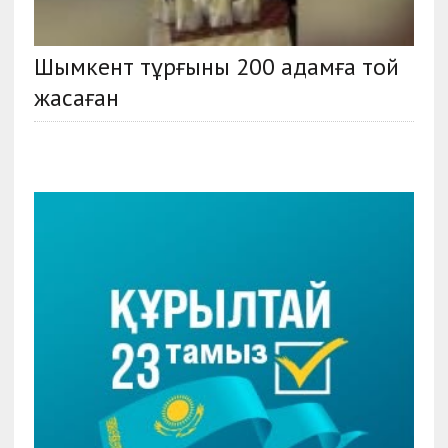
Шымкент тұрғыны 200 адамға той
жасаған