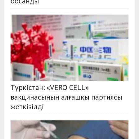
босанды
Түркістан: «VERO CELL»
вакцинасының алғашқы партиясы
жеткізілді