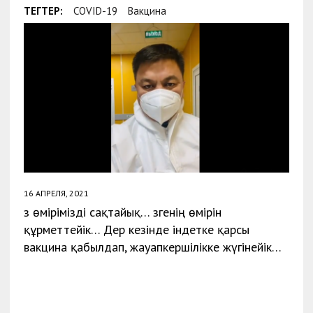
ТЕГТЕР:
COVID-19
Вакцина
16 АПРЕЛЯ, 2021
Өз өмірімізді сақтайық… Өзгенің өмірін
құрметтейік… Дер кезінде індетке қарсы
вакцина қабылдап, жауапкершілікке жүгінейік…