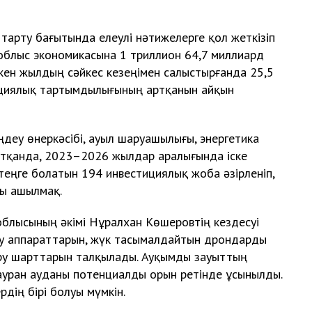
тарту бағытында елеулі нәтижелерге қол жеткізіп
блыс экономикасына 1 триллион 64,7 миллиард
ткен жылдың сәйкес кезеңімен салыстырғанда 25,5
тициялық тартымдылығының артқанын айқын
ңдеу өнеркәсібі, ауыл шаруашылығы, энергетика
йтқанда, 2023–2026 жылдар аралығында іске
теңге болатын 194 инвестициялық жоба әзірленіп,
ы ашылмақ.
облысының әкімі Нұралхан Көшеровтің кездесуі
шу аппараттарын, жүк тасымалдайтын дрондарды
ру шарттарын талқылады. Ауқымды зауыттың
ауран ауданы потенциалды орын ретінде ұсынылды.
рдің бірі болуы мүмкін.