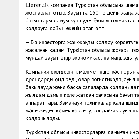
Шетелдік компания Түркістан облысына шам
жоспарлап отыр. Зауытта 150-ге дейін жаңа ж
бағыттары дамуы күтілуде. Әкім ынтымақтас
қолдауға дайын екенін атап өтті.
– Біз инвесторға жан-жақты қолдау көрсетуге
жасалған қадам. Түркістан облысы жоғары тех
мұндай зауыт өңір экономикасына маңызды үл
Компания өкілдерінің мәліметінше, кәсіпорын
дрондарды өндіреді, олар логистикада, ауы
бақылауда және басқа салаларда қолданылат
жылдам дамып келе жатқан саласына бағытталғ
аппараттары. Заманауи техникалар қала ішінд
және жедел көмек көрсету, сондай-ақ ауыл ш
қолданылады.
Түркістан облысы инвесторларға дамыған ин