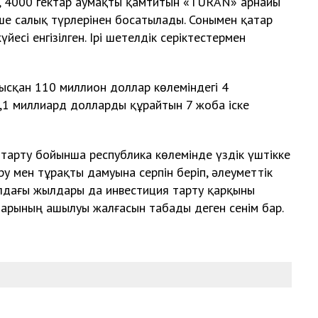
і, 4000 гектар аумақты қамтитын «TURAN» арнайы
ше салық түрлерінен босатылады. Сонымен қатар
йесі енгізілген. Ірі шетелдік серіктестермен
сқан 110 миллион доллар көлеміндегі 4
,1 миллиард долларды құрайтын 7 жоба іске
 тарту бойынша республика көлемінде үздік үштікке
ру мен тұрақты дамуына серпін беріп, әлеуметтік
Алдағы жылдары да инвестиция тарту қарқыны
арының ашылуы жалғасын табады деген сенім бар.