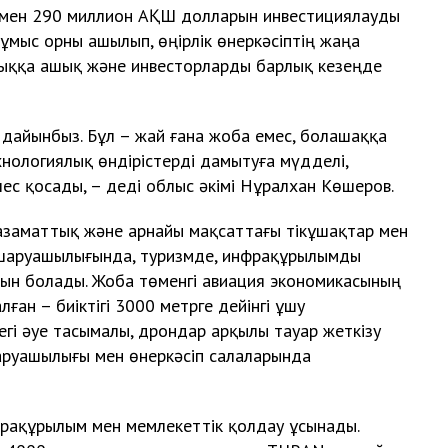
амен 290 миллион АҚШ долларын инвестициялауды
ұмыс орны ашылып, өңірлік өнеркәсіптің жаңа
тыққа ашық және инвесторларды барлық кезеңде
 дайынбыз. Бұл – жай ғана жоба емес, болашаққа
нологиялық өндірістерді дамытуға мүдделі,
ес қосады, – деді облыс әкімі Нұралхан Көшеров.
 азаматтық және арнайы мақсаттағы тікұшақтар мен
л шаруашылығында, туризмде, инфрақұрылымды
ын болады. Жоба төменгі авиация экономикасының
ан – биіктігі 3000 метрге дейінгі ұшу
егі әуе тасымалы, дрондар арқылы тауар жеткізу
аруашылығы мен өнеркәсіп салаларында
фрақұрылым мен мемлекеттік қолдау ұсынады.