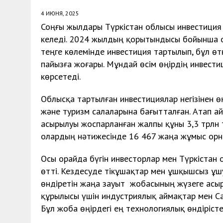
4 ИЮНЯ, 2025
Соңғы жылдары Түркістан облысы инвестиция 
келеді. 2024 жылдың қорытындысы бойынша о
теңге көлемінде инвестиция тартылып, бұл ө
пайызға жоғары. Мұндай өсім өңірдің инвес
көрсетеді.
Облысқа тартылған инвестициялар негізінен ө
және туризм салаларына бағытталған. Атап а
асырылуы жоспарланған жалпы құны 3,3 трлн 
олардың нәтижесінде 16 467 жаңа жұмыс орн
Осы орайда бүгін инвесторлар мен Түркістан 
өтті. Кездесуде тікұшақтар мен ұшқышсыз ұ
өндіретін жаңа зауыт жобасының жүзеге асы
құрылысы үшін индустриялық аймақтар мен С
Бұл жоба өңірдегі ең технологиялық өндірісте