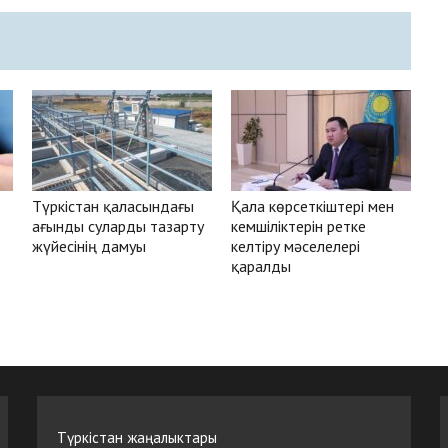
Түркістан қаласындағы
Қала көрсеткіштері мен
ағынды суларды тазарту
кемшіліктерін ретке
жүйесінің дамуы
келтіру мәселелері
қаралды
Түркістан жаңалыктары