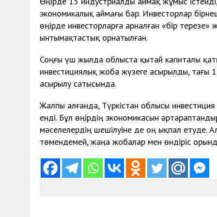
Өңірде 15 индустриалды аймақ жұмыс істейд
экономикалық аймағы бар. Инвесторлар бірне
өңірде инвесторларға арналған «бір терезе» жү
ынтымақтастық орнатылған.
Соңғы үш жылда облыста қытай капиталы қаты
инвестициялық жоба жүзеге асырылды, тағы 1
асырылу сатысында.
Жалпы алғанда, Түркістан облысы инвестиция
енді. Бұл өңірдің экономикасын әртараптанды
мәселелердің шешілуіне де оң ықпал етуде. 
төмендемей, жаңа жобалар мен өндіріс орынд