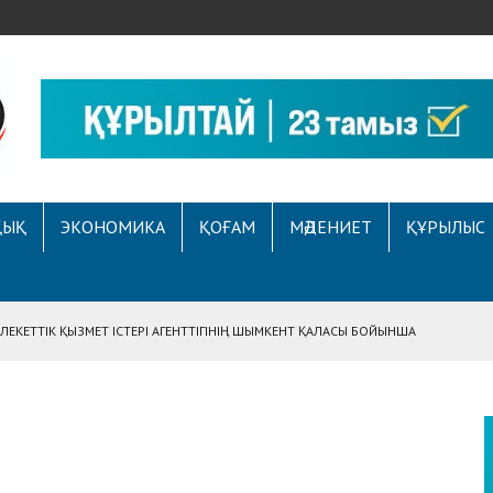
ҚЫҚ
ЭКОНОМИКА
ҚОҒАМ
МӘДЕНИЕТ
ҚҰРЫЛЫС
ЕКЕТТІК ҚЫЗМЕТ ІСТЕРІ АГЕНТТІГІНІҢ ШЫМКЕНТ ҚАЛАСЫ БОЙЫНША
АСЫНА ЖҮГІНГЕН АЗАМАТТЫҢ ҚҰҚЫҒЫ ҚАЛПЫНА КЕЛТІРІЛДІ
 АУҚЫМДЫ МЕРЕКЕЛІК ІС-ШАРА ӨТТІ
Е ҚҰҚЫҚТЫҚ САУАТТЫЛЫҚ МӘСЕЛЕЛЕРІ ТАЛҚЫЛАНДЫ
А СҰХБАТ БЕРІЛДІ