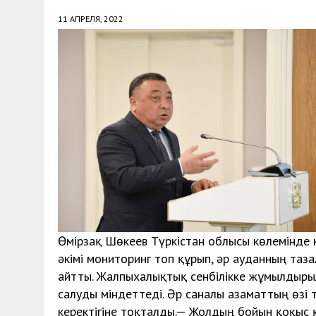
11 АПРЕЛЯ, 2022
Өмірзақ Шөкеев Түркістан облысы көлемінде к
әкімі мониторинг топ құрып, әр ауданның таз
айтты. Жалпыхалықтық сенбілікке жұмылдырылы
салуды міндеттеді. Әр саналы азаматтың өзі 
керектігіне тоқталды.— Жолдың бойын қоқыс қ