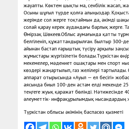
жауапты. Көктем шықты ма, сенбілік жасап, жа
Осыны шұғыл түрде қолға алыңыздар. Қоқыста
жерімде сол жерге тоқтаймын да, әкімді шақыр
солай қарау керек аудандағы барлық жерге. Т
Өмірзақ Шөкеев.Облыс аумағында қатты тұрм
белгіленіп, құжаттандырылған. Былтыр 300-д
айынан бастап ғарыштық түсіру арқылы заңсы
жұмыстары жүргізілетін болады.Түркістан өңі
мекемелер, мәдениет ошақтары мен спорт ныс
көздері жаңартылып, газ желілері тартылады.
аппарат отырысында «Ауыл — ел бесігі» жоб
аясында биыл 100-ден астам елді мекенде 25
теңгеге жуық қаражат бөлінді. Нәтижесінде 4
әлеуметтік- инфрақұрылымдық нысандардың 
Түркістан облысы әкімінің баспасөз қызметі