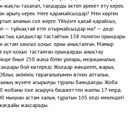
н-жақты тазалап, талдарды әктеп әрекет ету керек.
н арылу керек. Неге қарамайсыздар? Мен көрген
тып аламын сол жерге. Үйіңізге қалай қарайсыз,
ап — тұйнақтай етіп отырмайсыздар ма? — деді
ыстық қалдықтар тастайтын 158 полигон орындары
ен астам заңсыз қоқыс орны анықталған. Мамыр
з күл-қоқыс тасталған орындарды анықтау
рінде биыл 250 жаңа білім ұялары, медициналық
андары бой көтереді. Жолдар жөнделіп, жарық
 Облыс әкімінің төрағалығымен өткен апталық
асының жүзеге асырылуы туралы баяндалды. Жоба
0 жобаны іске асыруға бюджеттен жалпы 17 млрд.
00 мыңнан астам халық тұратын 105 елді мекендегі
жағдайы жақсарады.