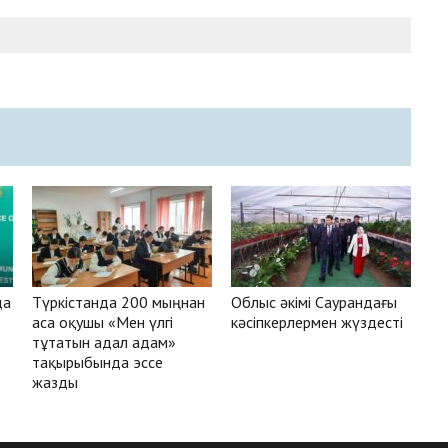
да
Түркістанда 200 мыңнан
Облыс әкімі Саурандағы
аса оқушы «Мен үлгі
кәсіпкерлермен жүздесті
тұтатын адал адам»
тақырыбында эссе
жазды