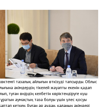
өктемгі тазалық айлығын өткізуді тапсырды. Облыс
алығына әкімдердің тікелей жауапты екенін қадап
п, туған өңірдің келбетін көріктендіруге күш
тұратын аумақтың таза болуы үшін үлес қосуы
аптап кеткен. Бұған әр аудан, қаланың әкімдері