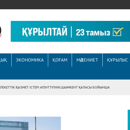
ҚЫҚ
ЭКОНОМИКА
ҚОҒАМ
МӘДЕНИЕТ
ҚҰРЫЛЫС
ЕКЕТТІК ҚЫЗМЕТ ІСТЕРІ АГЕНТТІГІНІҢ ШЫМКЕНТ ҚАЛАСЫ БОЙЫНША
АСЫНА ЖҮГІНГЕН АЗАМАТТЫҢ ҚҰҚЫҒЫ ҚАЛПЫНА КЕЛТІРІЛДІ
 АУҚЫМДЫ МЕРЕКЕЛІК ІС-ШАРА ӨТТІ
Е ҚҰҚЫҚТЫҚ САУАТТЫЛЫҚ МӘСЕЛЕЛЕРІ ТАЛҚЫЛАНДЫ
А СҰХБАТ БЕРІЛДІ