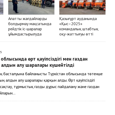
Апатты жағдайларды
Қазығұрт ауданында
болдырмау мақсатында
«Қыс–2025»
рейдтік іс-шаралар
командалық штабтық
ұйымдастырылуда
оқу-жаттығуы өтті
25
 облысында өрт қауіпсіздігі мен газдан
 алдын алу шаралары күшейтілді
нің басталуына байланысты Түркістан облысында төтенше
ң алдын алу шаралары қарқын алды. Өрт қауіпсіздігі
сақтау, тұрмыстық газды дұрыс пайдалану және газдан
айларын…