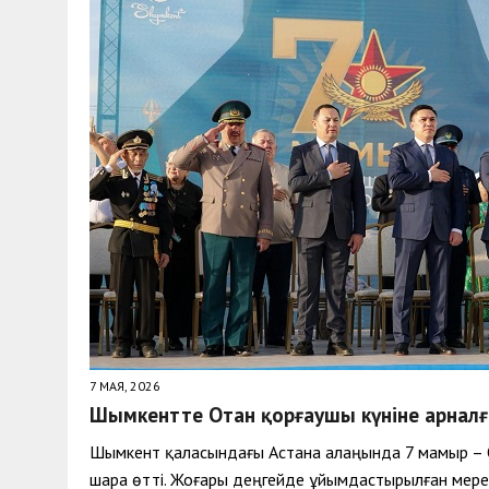
30 МАЯ, 2026
|
ТҮСІНДІРУ ЖҰМЫСТАРЫ ЖҮРГІЗІЛДІ
7 МАЯ, 2026
Шымкентте Отан қорғаушы күніне арналғ
Шымкент қаласындағы Астана алаңында 7 мамыр – От
шара өтті. Жоғары деңгейде ұйымдастырылған мерек