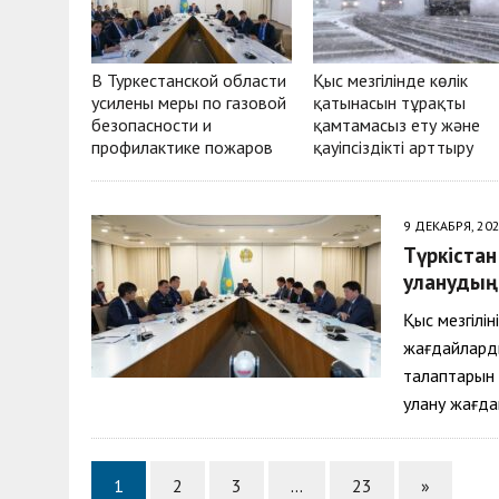
В Туркестанской области
Қыс мезгілінде көлік
усилены меры по газовой
қатынасын тұрақты
безопасности и
қамтамасыз ету және
профилактике пожаров
қауіпсіздікті арттыру
9 ДЕКАБРЯ, 20
Түркістан
уланудың
Қыс мезгілі
жағдайларды
талаптарын 
улану жағд
1
2
3
…
23
»