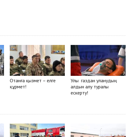
Отанға қызмет – елге
Улы газдан уланудың
құрмет!
алдын алу туралы
ескерту!