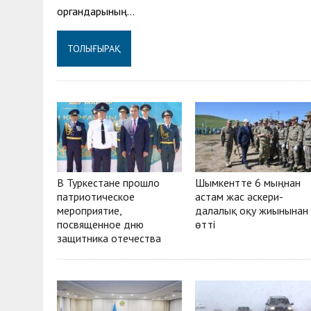
органдарының…
ТОЛЫҒЫРАҚ
В Туркестане прошло
Шымкентте 6 мыңнан
патриотическое
астам жас әскери-
мероприятие,
далалық оқу жиынынан
посвященное дню
өтті
защитника отечества