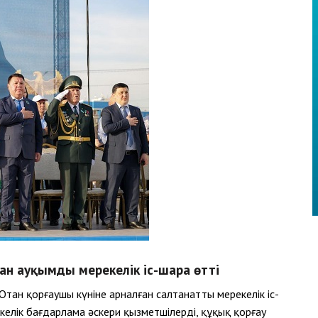
ан ауқымды мерекелік іс-шара өтті
ан қорғаушы күніне арналған салтанатты мерекелік іс-
елік бағдарлама әскери қызметшілерді, құқық қорғау