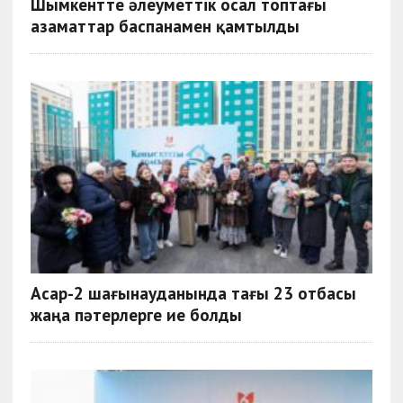
Шымкентте әлеуметтік осал топтағы
азаматтар баспанамен қамтылды
Асар-2 шағынауданында тағы 23 отбасы
жаңа пәтерлерге ие болды