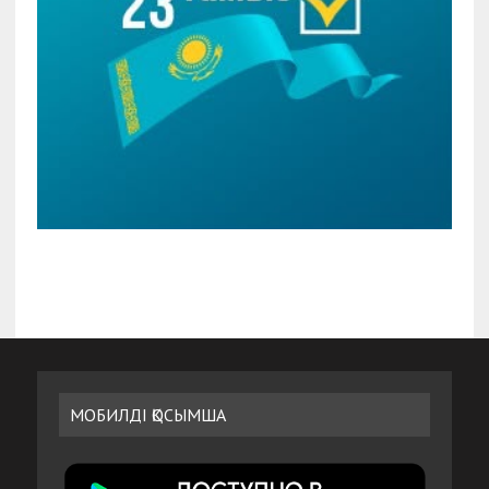
МОБИЛДІ ҚОСЫМША