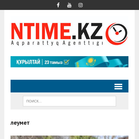
Әлеумет