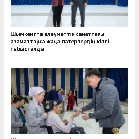
Шымкентте әлеуметтік санаттағы
азаматтарға жаңа пәтерлердің кілті
табысталды