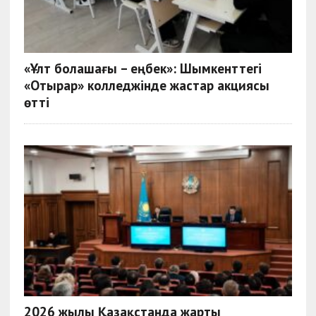
«Ұлт болашағы – еңбек»: Шымкенттегі
«Отырар» колледжінде жастар акциясы
өтті
2026 жылы Қазақстанда жарты