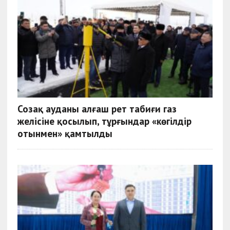
Созақ ауданы алғаш рет табиғи газ
желісіне қосылып, тұрғындар «көгілдір
отынмен» қамтылды