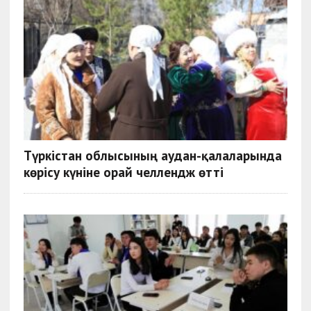
Түркістан облысының аудан-қалаларында
көрісу күніне орай челлендж өтті