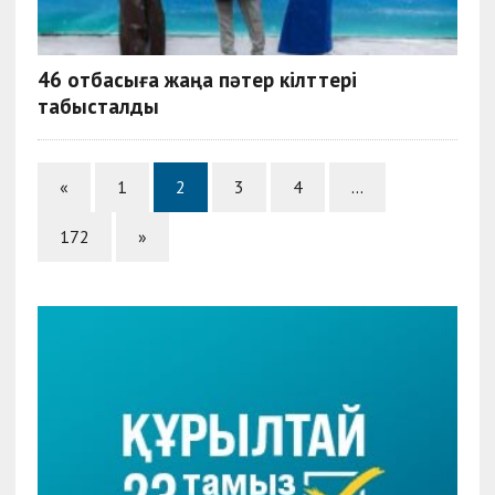
46 отбасыға жаңа пәтер кілттері
табысталды
«
1
2
3
4
…
172
»