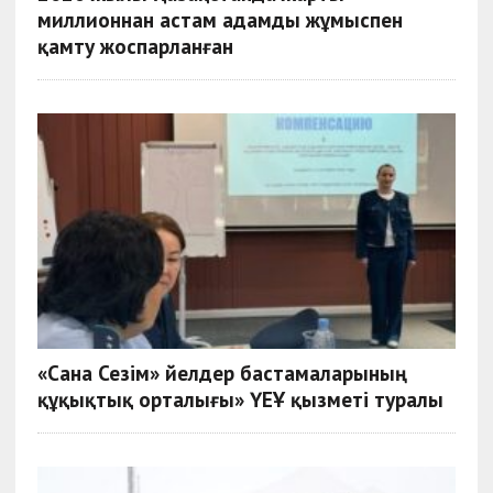
миллионнан астам адамды жұмыспен
қамту жоспарланған
«Сана Сезiм» Әйелдер бастамаларының
құқықтық орталығы» ҮЕҰ қызметі туралы