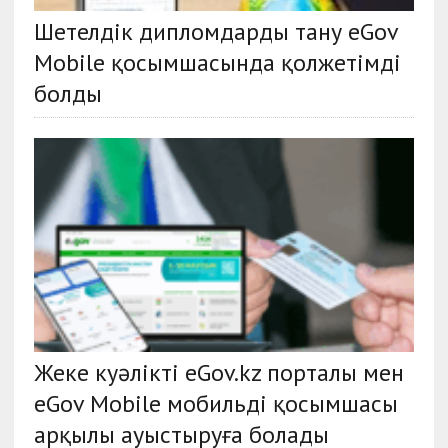
Шетелдік дипломдарды тану eGov
Mobile қосымшасында қолжетімді
болды
Жеке куәлікті eGov.kz порталы мен
eGov Mobile мобильді қосымшасы
арқылы ауыстыруға болады