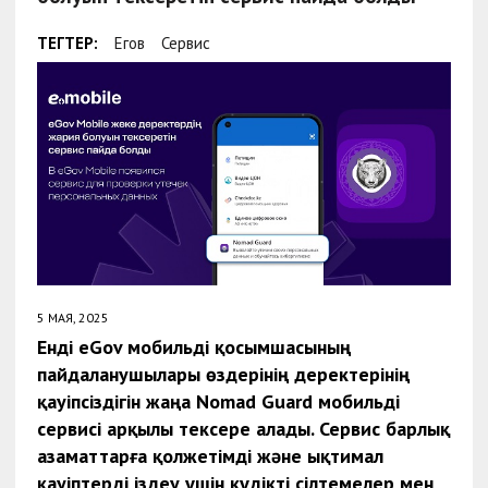
ТЕГТЕР:
Егов
Сервис
5 МАЯ, 2025
Енді eGov мобильді қосымшасының
пайдаланушылары өздерінің деректерінің
қауіпсіздігін жаңа Nomad Guard мобильді
сервис
і арқылы тексере алады.
Сервис
барлық
азаматтарға қолжетімді және ықтимал
қауіптерді іздеу үшін күдікті сілтемелер мен