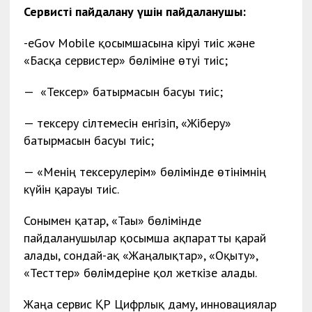
Сервисті пайдалану үшін пайдаланушы:
-eGov Mobile қосымшасына кіруі тиіс және
«Басқа сервистер» бөліміне өтуі тиіс;
— «Тексер» батырмасын басуы тиіс;
— тексеру сілтемесін енгізіп, «Жіберу»
батырмасын басуы тиіс;
— «Менің тексерулерім» бөлімінде өтінімнің
күйін қарауы тиіс.
Сонымен қатар, «Тағы» бөлімінде
пайдаланушылар қосымша ақпаратты қарай
алады, сондай-ақ «Жаңалықтар», «Оқыту»,
«Тесттер» бөлімдеріне қол жеткізе алады.
Жаңа сервис ҚР Цифрлық даму, инновациялар