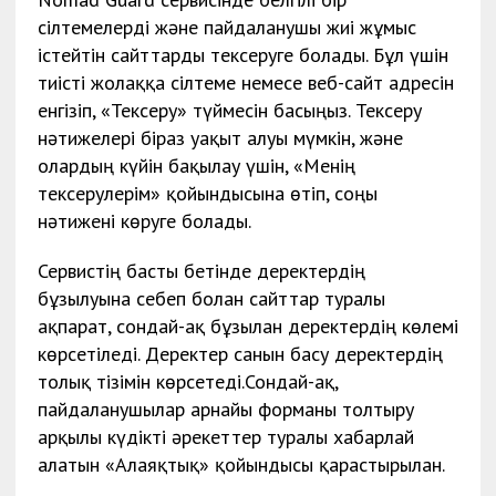
сілтемелерді және пайдаланушы жиі жұмыс
істейтін сайттарды тексеруге болады. Бұл үшін
тиісті жолаққа сілтеме немесе веб-сайт адресін
енгізіп, «Тексеру» түймесін басыңыз. Тексеру
нәтижелері біраз уақыт алуы мүмкін, және
олардың күйін бақылау үшін, «Менің
тексерулерім» қойындысына өтіп, соңғы
нәтижені көруге болады.
Сервистің басты бетінде деректердің
бұзылуына себеп болған сайттар туралы
ақпарат, сондай-ақ бұзылған деректердің көлемі
көрсетіледі. Деректер санын басу деректердің
толық тізімін көрсетеді.Сондай-ақ,
пайдаланушылар арнайы форманы толтыру
арқылы күдікті әрекеттер туралы хабарлай
алатын «Алаяқтық» қойындысы қарастырылған.