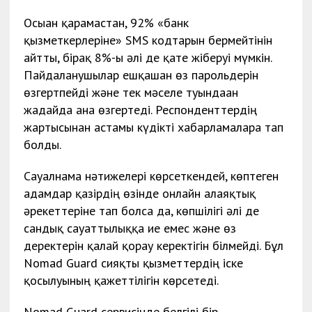
Осыған қарамастан, 92% «банк
қызметкерлеріне» SMS кодтарын бермейтінін
айтты, бірақ 8%-ы әлі де қате жіберуі мүмкін.
Пайдаланушылар ешқашан өз парольдерін
өзгертпейді және тек мәселе туындаған
жағдайда ғана өзгертеді. Респонденттердің
жартысынан астамы күдікті хабарламаларға тап
болды.
Сауалнама нәтижелері көрсеткендей, көптеген
адамдар қазірдің өзінде онлайн алаяқтық
әрекеттеріне тап болса да, көпшілігі әлі де
сандық сауаттылыққа ие емес және өз
деректерін қалай қорғау керектігін білмейді. Бұл
Nomad Guard сияқты қызметтердің іске
қосылуының қажеттілігін көрсетеді.
Nomad Guard сервисінде белгілі бір