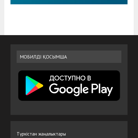
МОБИЛДІ ҚОСЫМША
Түркістан жаңалыктары