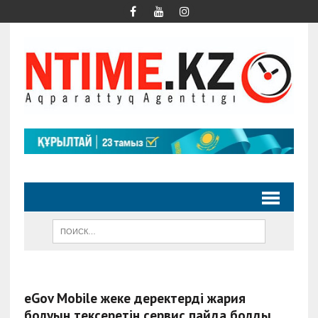
eGov Mobile жеке деректердің жария
болуын тексеретін сервис пайда болды