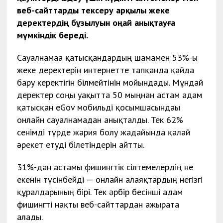
веб-сайттарды тексеру арқылы жеке
деректердің бұзылуын оңай анықтауға
мүмкіндік береді.
Сауалнамаға қатысқандардың шамамен 53%-ы
жеке деректерін интернетте тапқанда қайда
бару керектігін білмейтінін мойындады. Мұндай
деректер соңғы уақытта 50 мыңнан астам адам
қатысқан eGov мобильді қосымшасындағы
онлайн сауалнамадан анықталды. Тек 62%
сенімді түрде жария болу жағдайында қалай
әрекет етуді білетіндерін айтты.
31%-дан астамы фишингтік сілтемелердің не
екенін түсінбейді — онлайн алаяқтардың негізгі
құралдарының бірі. Тек әрбір бесінші адам
фишингті нақты веб-сайттардан ажырата
алады.