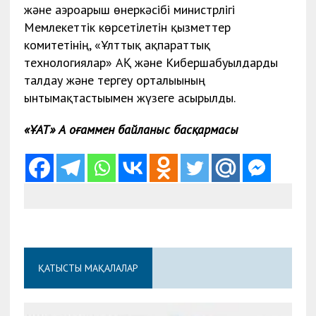
және аэроғарыш өнеркәсібі министрлігі
Мемлекеттік көрсетілетін қызметтер
комитетінің, «Ұлттық ақпараттық
технологиялар» АҚ және Кибершабуылдарды
талдау және тергеу орталығының
ынтымақтастығымен жүзеге асырылды.
«ҰАТ» АҚ Қоғаммен байланыс басқармасы
ҚАТЫСТЫ МАҚАЛАЛАР