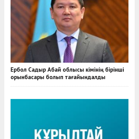
Ербол Садыр Абай облысы әкімінің бірінші
орынбасары болып тағайындалды