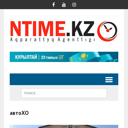
автоХҚО