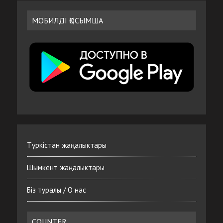
МОБИЛДІ ҚОСЫМША
Түркістан жаңалыктары
Шымкент жаңалыктары
Біз туралы / О нас
COUNTER