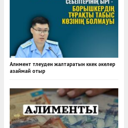
Алимент төлеуден жалтаратын көкек әкелер
азаймай отыр