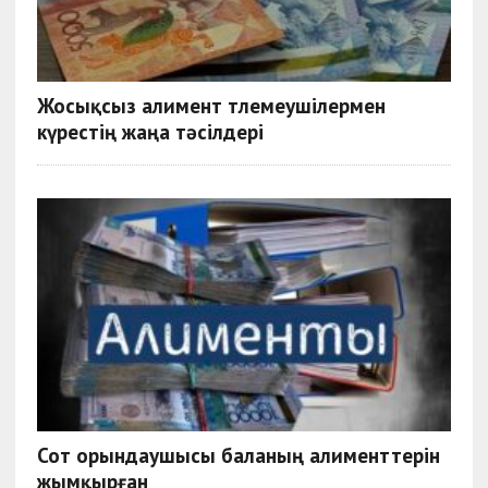
Жосықсыз алимент төлемеушілермен
күрестің жаңа тәсілдері
Сот орындаушысы баланың алименттерін
жымқырған