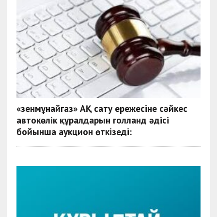
«Өзенмұнайгаз» АҚ сату ережесіне сәйкес
автокөлік құралдарын голланд әдісі
бойынша аукцион өткізеді: