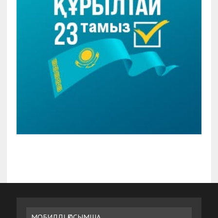
МОБИЛДІ ҚОСЫМША