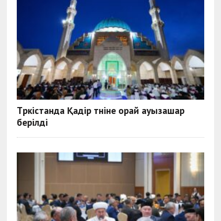
Түркістанда Қадір түніне орай ауызашар
берілді