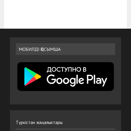
МОБИЛДІ ҚОСЫМША
Түркістан жаңалыктары