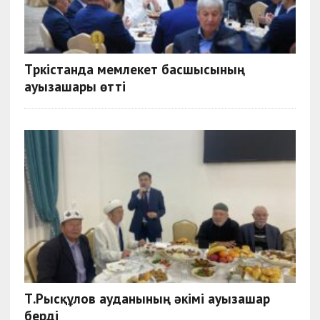
Түркістанда мемлекет басшысының
ауызашары өтті
Т.Рысқұлов ауданының әкімі ауызашар
берді