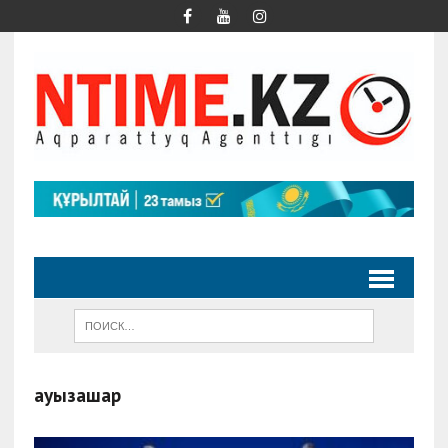
ауызашар