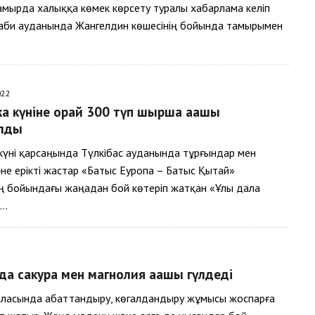
мырда халыққа көмек көрсету туралы хабарлама келіп
араби ауданында Жангелдин көшесінің бойында тамырымен
022
а күніне орай 300 түп шырша ағашы
лды
күні қарсаңында Түлкібас ауданында тұрғындар мен
не ерікті жастар «Батыс Еуропа – Батыс Қытай»
ің бойындағы жаңадан бой көтеріп жатқан «Ұлы дала
»…
да сакура мен магнолия ағашы гүлдеді
қаласында абаттандыру, көгалдандыру жұмысы жоспарға