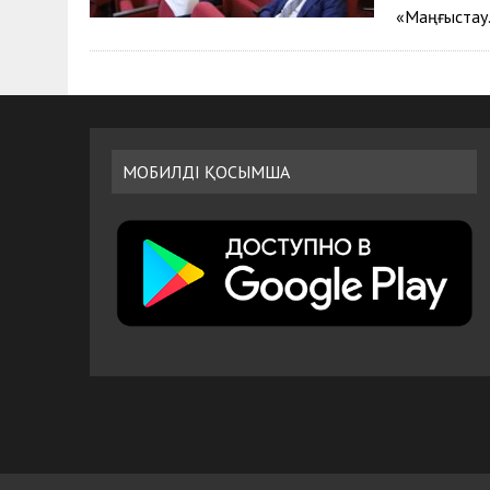
«Маңғыста
МОБИЛДІ ҚОСЫМША