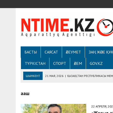
БАСТЫ
САЯСАТ
ӘЛЕУМЕТ
ЗАҢ ЖӘНЕ ҚҰ
ТҮРКІСТАН
СПОРТ
ӘЛЕМ
GOV.KZ
ШЫМКЕНТ
21 МАЯ, 2026
|
ҚАЗАҚСТАН РЕСПУБЛИКАСЫ МЕМЛ
ДЕПАРТАМЕНТІМЕН «EGOVKZBOT2.0» ПЛАТФОРМ
ағаш
7 МАЯ, 2026
|
ШЫМКЕНТТЕ ОТАН ҚОРҒАУШЫ КҮНІНЕ АРНАЛҒАН
5 МАЯ, 2026
|
ТҰРҒЫНДАРМЕН КЕЗДЕСУДЕ ҚАУІПСІЗДІК ЖӘН
22 АПРЕЛЯ, 20
30 АПРЕЛЯ, 2026
|
«ONTUSTIK» ТЕЛЕАРНАСЫНЫҢ РАДИОСЫНД
«Жасыл а