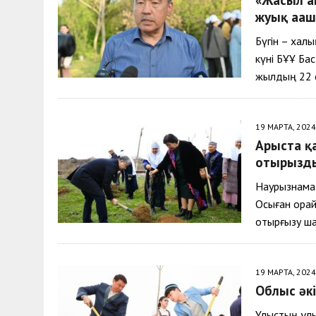
30 МАЯ, 2026
|
ТҮСІНДІРУ ЖҰМЫСТАРЫ ЖҮРГІЗІЛДІ
жуық ағаш
Бүгін – хал
күні БҰҰ Ба
жылдың 22 с
19 МАРТА, 2024
Арыста қа
отырғызд
Наурызнама 
Осыған орай
отырғызу ша
19 МАРТА, 2024
Облыс әкі
Ұлыстың ұлы