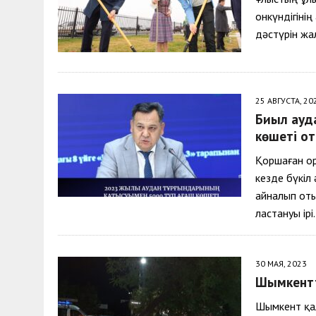
онкүндігінің
дәстүрін жа
25 АВГУСТА, 20
Биыл ауд
көшеті о
Қоршаған ор
кезде бүкіл
айналып оты
ластануы ірі
30 МАЯ, 2023
Шымкентт
Шымкент қал