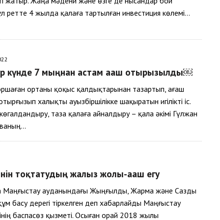
п жатыр. Жаңа мәдени және өзге де нысандар бой
ұл ретте 4 жылда қалаға тартылған инвестиция көлемі…
022
ір күнде 7 мыңнан астам ағаш отырғызылды￼
қоршаған ортаны қоқыс қалдықтарынан тазартып, ағаш
отырғызып халықты ауызбіршілікке шақыратын игілікті іс.
өгалдандыру, таза қалаға айналдыру – қала әкімі Гүлжан
ованың…
нін тоқтатудың жалғыз жолы-ағаш егу
ңда Маңғыстау ауданындағы Жыңғылды, Жарма және Сазды
ұм басу дерегі тіркелген деп хабарлайды Маңғыстау
інің баспасөз қызметі. Осыған орай 2018 жылы