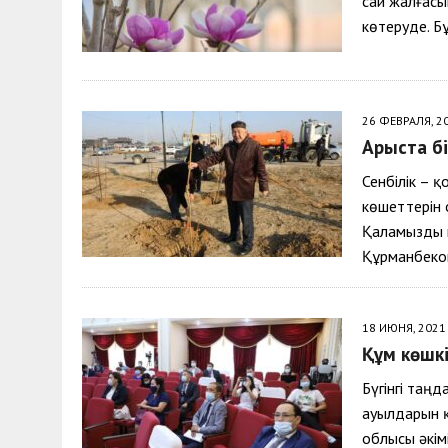
сай жалғасы
көтеруде. Б
26 ФЕВРАЛЯ, 2
Арыста б
Сенбілік – 
көшеттерін 
Қаламызды к
Құрманбек
18 ИЮНЯ, 2021
Құм көшкі
Бүгінгі та
ауылдарын қ
облысы әкім