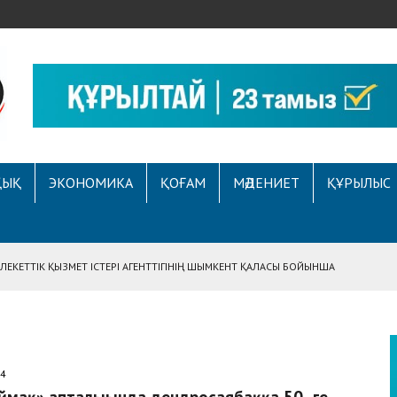
ҚЫҚ
ЭКОНОМИКА
ҚОҒАМ
МӘДЕНИЕТ
ҚҰРЫЛЫС
ЕКЕТТІК ҚЫЗМЕТ ІСТЕРІ АГЕНТТІГІНІҢ ШЫМКЕНТ ҚАЛАСЫ БОЙЫНША
АСЫНА ЖҮГІНГЕН АЗАМАТТЫҢ ҚҰҚЫҒЫ ҚАЛПЫНА КЕЛТІРІЛДІ
 АУҚЫМДЫ МЕРЕКЕЛІК ІС-ШАРА ӨТТІ
Е ҚҰҚЫҚТЫҚ САУАТТЫЛЫҚ МӘСЕЛЕЛЕРІ ТАЛҚЫЛАНДЫ
24
А СҰХБАТ БЕРІЛДІ
ймақ» апталығында дендросаябаққа 50 -ге