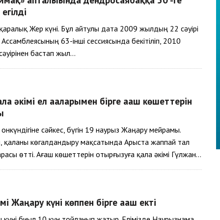
 егілді
ықаралық Жер күні. Бұл айтулы дата 2009 жылдың 22 сәуірі
с Ассамблеясының 63-інші сессиясында бекітіліп, 2010
әуірінен бастап жыл…
ла әкімі ел ағаларымен бірге ағаш көшеттерін
ы
онкүндігіне сәйкес, бүгін 19 наурыз Жаңару мейрамы.
, қаланы көгалдандыру мақсатында Арыста жаппай тал
расы өтті. Ағаш көшеттерін отырғызуға қала әкімі Гүлжан…
мі Жаңару күні көппен бірге ағаш екті
 күні биыл 10 күн тойланып жатыр. Елімізде Наурызнама