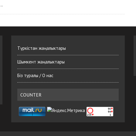
у…
Түркістан жаңалыктары
Шымкент жаңалыктары
Біз туралы / О нас
COUNTER