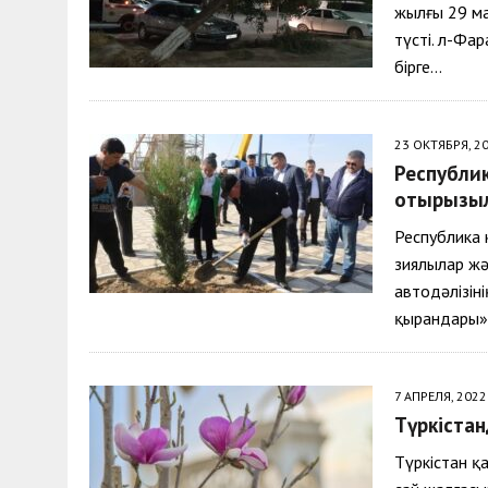
жылғы 29 ма
түсті. Әл-Ф
бірге…
23 ОКТЯБРЯ, 2
Республик
отырғызы
Республика 
зиялылар жә
автодәлізін
қырандары
7 АПРЕЛЯ, 2022
Түркістан
Түркістан 