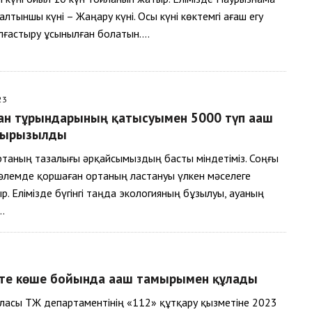
 алтыншы күні – Жаңару күні. Осы күні көктемгі ағаш егу
лғастыру ұсынылған болатын….
23
ан тұрғындарының қатысуымен 5000 түп ағаш
тырғызылды
таның тазалығы әрқайсымыздың басты міндетіміз. Соңғы
 әлемде қоршаған ортаның ластануы үлкен мәселеге
р. Елімізде бүгінгі таңда экологияның бұзылуы, ауаның
…
е көше бойында ағаш тамырымен құлады
асы ТЖ департаментінің «112» құтқару қызметіне 2023