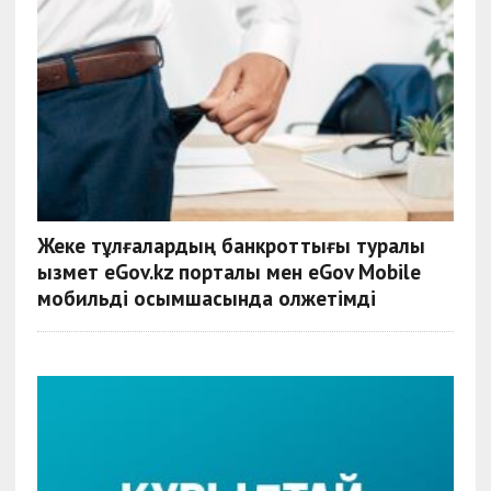
Жеке тұлғалардың банкроттығы туралы
қызмет eGov.kz порталы мен eGov Mobile
мобильді қосымшасында қолжетімді