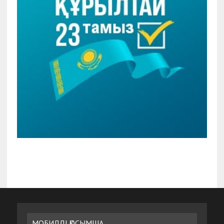
МОБИЛДІ ҚОСЫМША