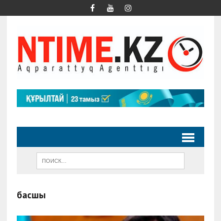
басшы