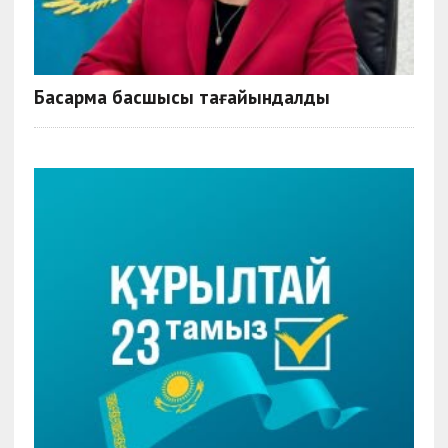
Басқарма басшысы тағайындалды