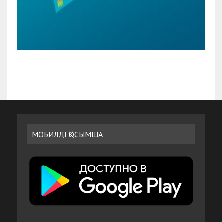
МОБИЛДІ ҚОСЫМША